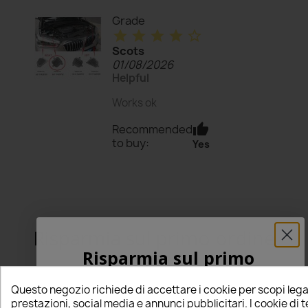
Grade
star
star
star
star
star_border
Scots
01/08/2026
Helpful
Works ok
thumb_up
Recommended
to buy:
Yes
Risparmia sul primo ordine
Risparmia sul primo
ordine
5% PER TE!
Questo negozio richiede di accettare i cookie per scopi lega
5% PER TE!
prestazioni, social media e annunci pubblicitari. I cookie di 