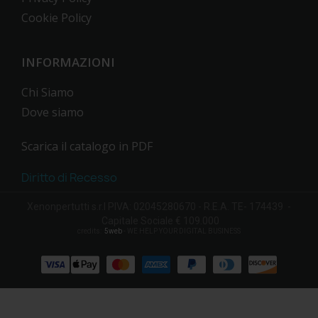
Cookie Policy
INFORMAZIONI
Chi Siamo
Dove siamo
Scarica il catalogo in PDF
Diritto di Recesso
Xenonpertutti s.r.l PIVA: 02045280670 - R.E.A. TE- 174439 -
Capitale Sociale € 109.000
credits:
5web
- WE HELP YOUR DIGITAL BUSINESS