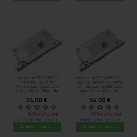
Centralina 7PP941597B
Centralina 7PP941597C 1K-
Keboda DRL Unità
LED-DL Keboda DRL Unità
Alimentazione LED Luci
Alimentazione LED Luci
Marcia Diurna Ricambio
Marcia Diurna Ricambio
54,00 €
54,00 €
star_border
star_border
star_border
star_border
star_border
star_border
star_border
star_border
star_border
star_border
0 Recensioni
0 Recensioni
Questo prodotto è stato
Questo prodotto è stato
acquistato: 8 volte
acquistato: 5 volte
Aggiungi al carrello
Aggiungi al carrello