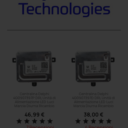
Centralina Delphi
Centralina Delphi
4G0907397P DRL Unità di
4G0907397D DRL Unità di
Alimentazione LED Luci
Alimentazione LED Luci
Marcia Diurna Ricambio
Marcia Diurna Ricambio
46,99 €
38,00 €
star
star
star
star
star
star
star
star
star
star
7 Recensioni
4 Recensioni