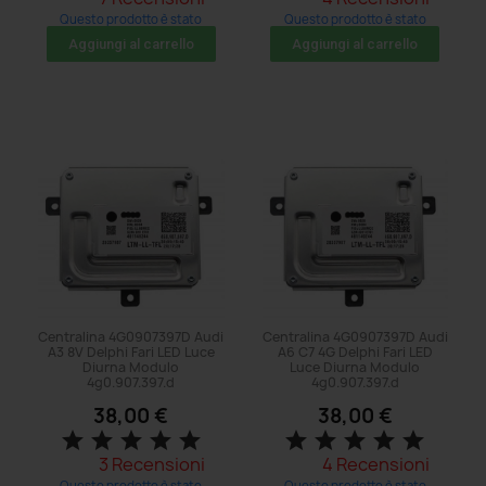
Questo prodotto è stato
Questo prodotto è stato
acquistato: 8 volte
acquistato: 8 volte
Aggiungi al carrello
Aggiungi al carrello
Centralina 4G0907397D Audi
Centralina 4G0907397D Audi
A3 8V Delphi Fari LED Luce
A6 C7 4G Delphi Fari LED
Diurna Modulo
Luce Diurna Modulo
4g0.907.397.d
4g0.907.397.d
38,00 €
38,00 €
star
star
star
star
star
star
star
star
star
star
3 Recensioni
4 Recensioni
Questo prodotto è stato
Questo prodotto è stato