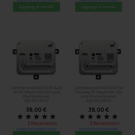
acquistato: 5 volte
acquistato: 17 volte
Aggiungi al carrello
Aggiungi al carrello
Centralina 4G0907397D Audi
Centralina 4G0907397D VW
Q3 8U Delphi Fari LED Luce
Touareg 7P Delphi Fari LED
Diurna Modulo
Luce Diurna Modulo
4g0.907.397.d
4g0.907.397.d
38,00 €
38,00 €
star
star
star
star
star
star
star
star
star
star
3 Recensioni
3 Recensioni
Questo prodotto è stato
Questo prodotto è stato