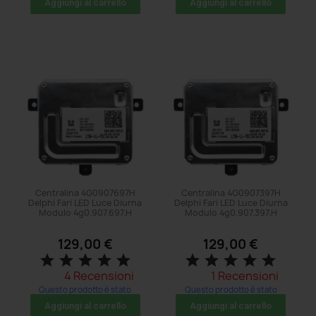
acquistato: 8 volte
acquistato: 8 volte
Aggiungi al carrello
Aggiungi al carrello
Centralina 4G0907697H
Centralina 4G0907397H
Delphi Fari LED Luce Diurna
Delphi Fari LED Luce Diurna
Modulo 4g0.907.697.H
Modulo 4g0.907.397.H
129,00 €
129,00 €
star
star
star
star
star
star
star
star
star
star
4 Recensioni
1 Recensioni
Questo prodotto è stato
Questo prodotto è stato
acquistato: 23 volte
acquistato: 5 volte
Aggiungi al carrello
Aggiungi al carrello