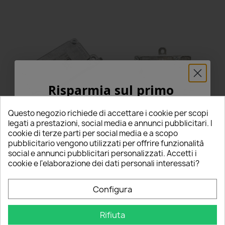
Risparmia sul primo
ordine
Questo negozio richiede di accettare i cookie per scopi
Centralina PAA941597
Centralina 992941597A
5% PER TE!
legati a prestazioni, social media e annunci pubblicitari. I
Keboda DRL Unità
Modulo di Controllo LED
cookie di terze parti per social media e a scopo
Alimentazione LED Luci
LLP115 Alimentatore Faro
Marcia Diurna Ricambio
Luci VW AG
pubblicitario vengono utilizzati per offrire funzionalità
Inserisci la tua email qui sotto per ricevere il
social e annunci pubblicitari personalizzati. Accetti i
54,00 €
33,50 €
5% DI SCONTO
sul tuo primo ordine!
cookie e l'elaborazione dei dati personali interessati?
star
star
star
star
star
star_border
star_border
star_border
star_border
star_border
2 Recensioni
0 Recensioni
Nome
Configura
Questo prodotto è stato
Questo prodotto è stato
acquistato: 5 volte
acquistato: 14 volte
Aggiungi al carrello
Aggiungi al carrello
Rifiuta
Email
Delphi Technologies è un marchio del gruppo BorgWarner, uno