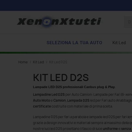
SELEZIONA LA TUA AUTO
Kit Led
Home
Kit Led
Kit Led D2S
KIT LED D2S
Lampade LED D2S professionali Canbus plug & Play.
Lampadine Led D2S
per Auto Camion: Lampade per Fari Bi-xeno
Auto Moto
e
Camion.
Lampada
D2S
led per Fari auto Anabbagl
certificate
costruite con materiale di prima scelta.
Lampadine D2S per fari a parabola e lampade led D2S per fari lent
grazie a design innovativi e materiali sempre al massimo della 
nostre luci led D2S proiettano il fascio di luce
uniforme
e
senza 