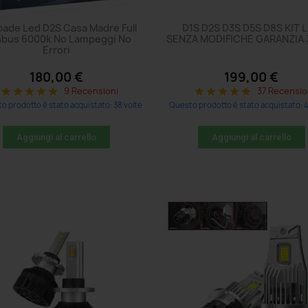
ade Led D2S Casa Madre Full
D1S D2S D3S D5S D8S KIT 
bus 6000k No Lampeggi No
SENZA MODIFICHE GARANZIA 
Errori
180,00 €
199,00 €
9 Recensioni
37 Recensio
star
star
star
star
star
star
star
star
star
star
o prodotto è stato acquistato: 38 volte
Questo prodotto è stato acquistato: 4
Aggiungi al carrello
Aggiungi al carrello