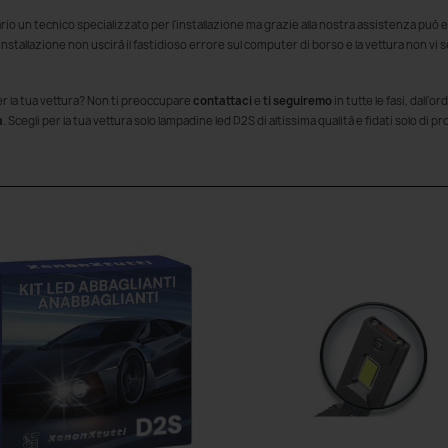
sario un tecnico specializzato per l'installazione ma grazie alla nostra assistenza può
'installazione non uscirà il fastidioso errore sul computer di borso e la vettura non vi
per la tua vettura? Non ti preoccupare
contattaci
e
ti seguiremo
in tutte le fasi, dall'
a
. Scegli per la tua vettura solo lampadine led D2S di altissima qualità e fidati solo di pr