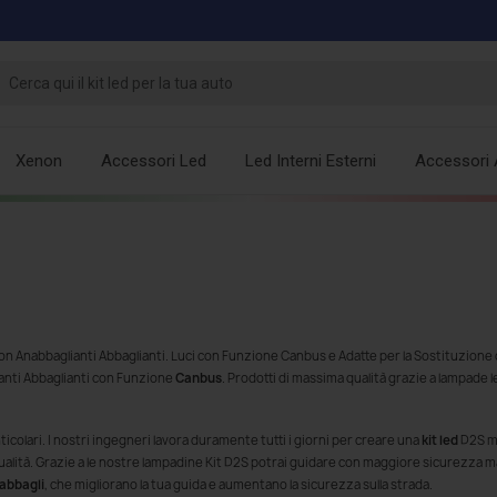
Xenon
Accessori Led
Led Interni Esterni
Accessori 
n Anabbaglianti Abbaglianti. Luci con Funzione Canbus e Adatte per la Sostituzione
ianti Abbaglianti con Funzione
Canbus
. Prodotti di massima qualità grazie a lampade l
icolari. I nostri ingegneri lavora duramente tutti i giorni per creare una
kit led
D2S mi
qualità. Grazie a le nostre lampadine Kit D2S potrai guidare con maggiore sicurezza m
abbagli
, che migliorano la tua guida e aumentano la sicurezza sulla strada.