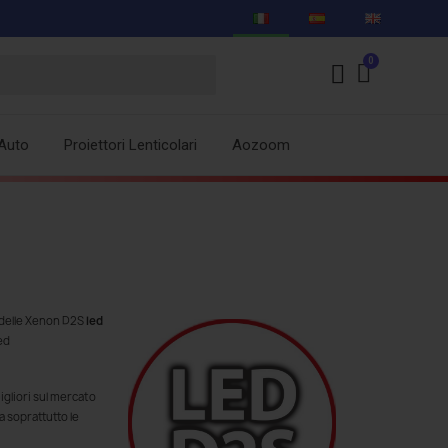
Auto
Proiettori Lenticolari
Aozoom
 delle Xenon D2S
led
ed
gliori sul mercato
a soprattutto le