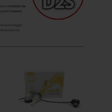
 essere
installato da
 segnalerà
nessun
ordine al montaggio
ofessionisti nel