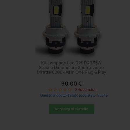
Kit Lampade Led D2S D2R 35W
Stesse Dimensioni Sostituzione
Dirette 6000k All In One Plug & Play
90,00 €
0 Recensioni
star_border
star_border
star_border
star_border
star_border
Questo prodotto è stato acquistato: 5 volte
Aggiungi al carrello