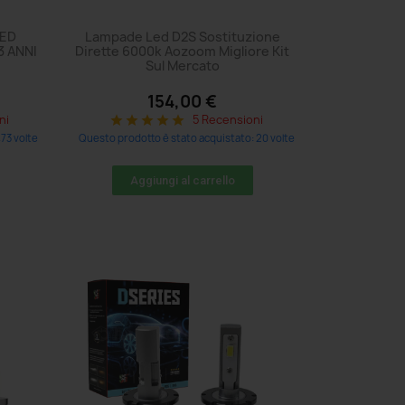
LED
Lampade Led D2S Sostituzione
3 ANNI
Dirette 6000k Aozoom Migliore Kit
Sul Mercato
154,00 €
ni
5 Recensioni
star
star
star
star
star
73 volte
Questo prodotto è stato acquistato: 20 volte
Aggiungi al carrello