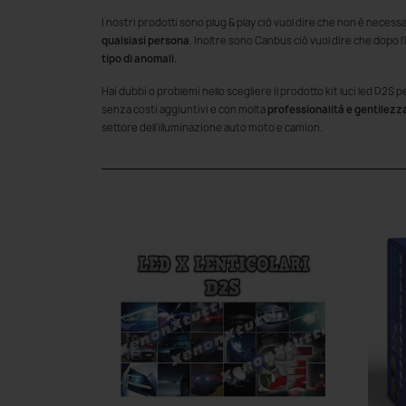
I nostri prodotti sono plug & play ciò vuol dire che non è neces
qualsiasi persona
. Inoltre sono Canbus ciò vuol dire che dopo l
tipo di anomali.
Hai dubbi o problemi nello scegliere il prodotto kit luci led D2S 
senza costi aggiuntivi e con molta
professionalità e gentilezz
settore dell'illuminazione auto moto e camion.