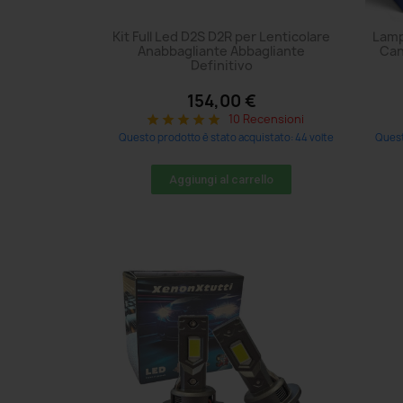
Kit Full Led D2S D2R per Lenticolare
Lamp
Anabbagliante Abbagliante
Can
Definitivo
154,00 €
10 Recensioni
star
star
star
star
star
Questo prodotto è stato acquistato: 44 volte
Quest
Aggiungi al carrello