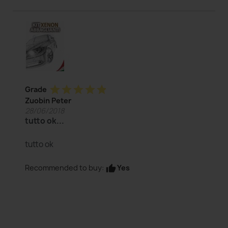
star
star
star
star
star
Grade
Zuobin Peter
28/06/2018
tutto ok...
tutto ok
Yes
Recommended to buy:
thumb_up