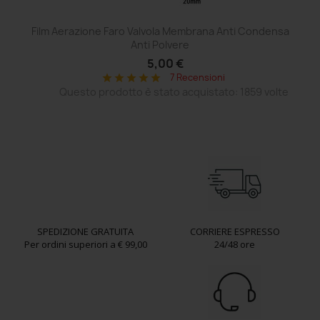
Film Aerazione Faro Valvola Membrana Anti Condensa
Ce
Anti Polvere
5,00 €
7 Recensioni
star
star
star
star
star
Questo prodotto è stato acquistato: 1859 volte
SPEDIZIONE GRATUITA
CORRIERE ESPRESSO
Per ordini superiori a € 99,00
24/48 ore