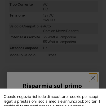
Tipo Corrente
AC
DC
Tensione
12v DC
24V DC
Veicolo Compatibile
Auto
Camion Mezzi Pesanti
Potenza Assorbita
35 Watt a Lampadina
55 Watt a Lampadina
Attacco Lampada
H7
Modello Veicolo
T-Cross
Risparmia sul primo
Commenti
Tutte le recensioni
ordine
Questo negozio richiede di accettare i cookie per scopi
5% PER TE!
legati a prestazioni, social media e annunci pubblicitari. I