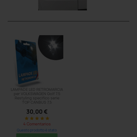
LAMPADE LED RETROMARCIA
per VOLKSWAGEN Golf 7.5
Restyling specifico serie
TOP CANBUS 7,5
30,00 €
star
star
star
star
star
4 Comentarios
Questo prodotto è stato
acquistato: 5 times