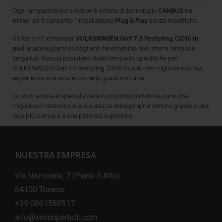
Ogni lampadina led e Xenon è dotata di tecnologia
CANBUS no
error
, ed è consente l'installazione
Plug & Play
senza modifiche.
Kit led e kit xenon per
VOLKSWAGEN Golf 7.5 Restyling (2016 in
poi)
anabbaglianti abbaglianti fendinebbia, led interni lampade
targa luci freccia posizione, bulbi lampada specifiche per
VOLKSWAGEN Golf 7.5 Restyling (2016 in poi) che migliorano la tua
esperienza e la sicurezza nella guida notturna.
La nostra ditta è specializzata in prodotti di illuminazione che
migliorano l'estetica e la sicurezza della propria vettura grazie a una
luce più bianca e a una potenza superiore.
NUESTRA EMPRESA
Via Nazionale, 7 (Piane S.Atto)
64100 Teramo
+39 0861588517
info@xenonpertutti.com