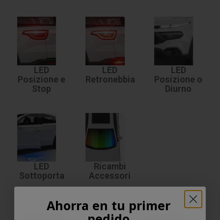
LED
LED
LED
Posizione e
Retronebbia
Posizione o
Stop
Diurno
LED
Ricambi
Sottoporta
Accessori
Ahorra en tu primer
pedido