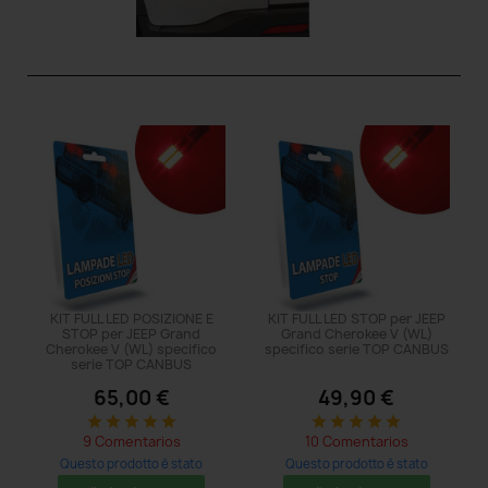
KIT FULL LED POSIZIONE E
KIT FULL LED STOP per JEEP
STOP per JEEP Grand
Grand Cherokee V (WL)
Cherokee V (WL) specifico
specifico serie TOP CANBUS
serie TOP CANBUS
65,00 €
49,90 €
star
star
star
star
star
star
star
star
star
star
9 Comentarios
10 Comentarios
Questo prodotto è stato
Questo prodotto è stato
acquistato: 5 times
acquistato: 8 times