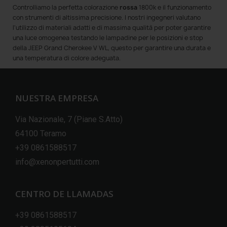
Controlliamo la perfetta colorazione
rossa
1800k e il funzionamento
con strumenti di altissima precisione. I nostri ingegneri valutano
l'utilizzo di materiali adatti e di massima qualità per poter garantire
una luce omogenea testando le lampadine per le posizioni e stop
della JEEP Grand Cherokee V WL, questo per garantire una durata e
una temperatura di colore adeguata.
NUESTRA EMPRESA
Via Nazionale, 7 (Piane S.Atto)
64100 Teramo
+39 0861588517
info@xenonpertutti.com
CENTRO DE LLAMADAS
+39 0861588517