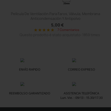
Película De Ventilación Para Faros, Válvula, Membrana
Anticondensación Y Antipolvo
5,00 €
7 Comentarios
star
star
star
star
star
Questo prodotto è stato acquistato: 1859 times
ENVÍO RAPIDO
CORREO EXPRESO
REEMBOLSO GARANTIZADO
ASISTENCIA TELEFÓNICA
Lun. Vie. - 09/13 - 15.30/17.30