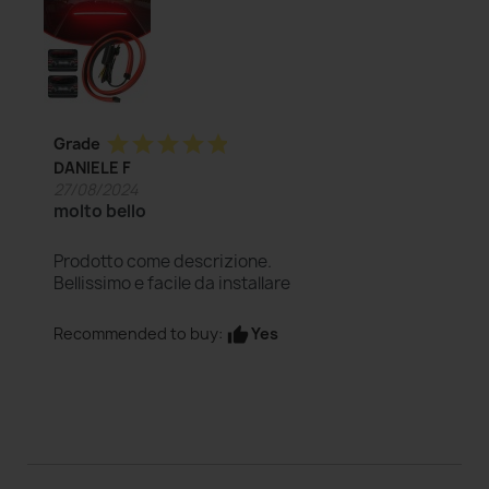
star
star
star
star
star
Grade
DANIELE F
27/08/2024
molto bello
Prodotto come descrizione.
Bellissimo e facile da installare
Yes
Recommended to buy:
thumb_up