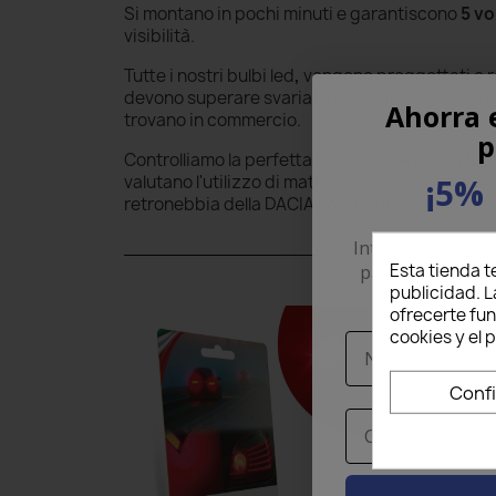
Si montano in pochi minuti e garantiscono
5 vo
visibilità.
Tutte i nostri bulbi led
,
vengono proggettati e re
devono superare svariati test al fine di poter 
Ahorra 
trovano in commercio.
p
Controlliamo la perfetta colorazione
rossa
1800
¡5% 
valutano l'utilizzo di materiali adatti e di ma
retronebbia della DACIA Lodgy, questo per gar
Introduce tu corr
Esta tienda t
para recibir un
publicidad. L
pri
ofrecerte fu
cookies y el
Nome
Conf
Email