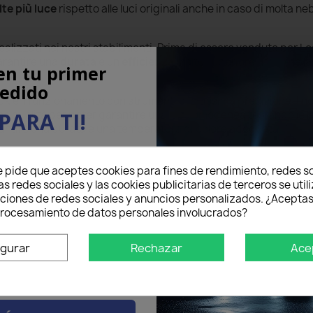
lte più luce
rispetto alle luci originali anche in caso di molta n
alizzati nei nostri stabilimenti. Prima di essere vendute per 
garantire una
durata
e un
efficienza
molto superiore a tutte le 
en tu primer
edido
k e il funzionamento con strumenti di altissima precisione. I no
PARA TI!
ssima qualità per poter garantire una luce omogenea testando le
antire una durata e una temperatura di colore adeguata.
eo electrónico aquí abajo
e pide que aceptes cookies para fines de rendimiento, redes so
5% DE DESCUENTO
en tu
as redes sociales y las cookies publicitarias de terceros se util
mer pedido.
nciones de redes sociales y anuncios personalizados. ¿Aceptas
 procesamiento de datos personales involucrados?
igurar
Rechazar
Ace