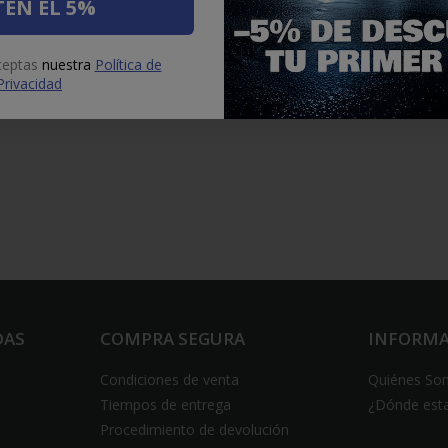
ÉN EL 5%
aceptas
nuestra
Política de
Privacidad
DAS
COMPRA SEGURA
INFORM
Condiciones de venta
Quiénes So
Tiempos de entrega
¿Dónde est
Procedimiento de devolución