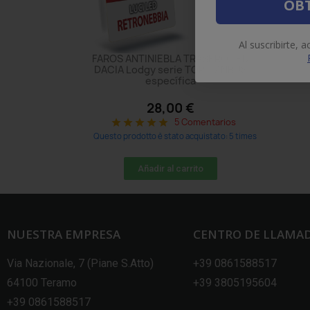
OBT
Al suscribirte, 
FAROS ANTINIEBLA TRASERO LED
DACIA Lodgy serie TOP CANBUS
específica
28,00 €
5 Comentarios
star
star
star
star
star
Questo prodotto è stato acquistato: 5 times
Añadir al carrito
NUESTRA EMPRESA
CENTRO DE LLAMA
Via Nazionale, 7 (Piane S.Atto)
+39 0861588517
64100 Teramo
+39 3805195604
+39 0861588517