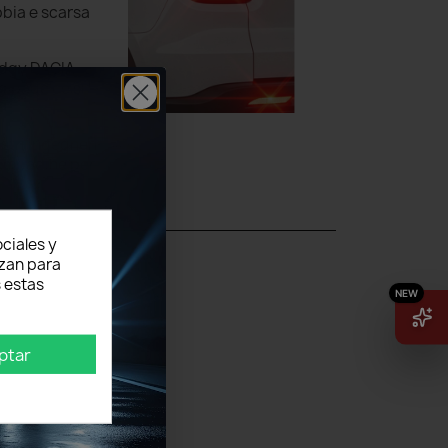
ebbia e scarsa
Lodgy DACIA
lampade ce si
stri ingegneri
 lampadine per
ciales y
izan para
 estas
ptar