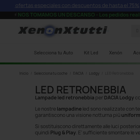
ras ofertas especiales con descuentos de hasta el 75%
⚡
NOS TOMAMOS UN DESCANSO - Los pedidos realizados a
Selecciona tu Auto
Kit Led
Xenón
Ac
Inicio
Selecciona tu coche
DACIA
Lodgy
LED Retronebbia
LED RETRONEBBIA
Lampade led retronebbia
per
DACIA Lodgy
c
Le nostre
lampadine
led sono realizzate con te
garantiscono una visione notturna più
unifor
Si sostituiscono direttamente alle luci posterio
quindi
Plug & Play
. E' sufficiente smontare le v