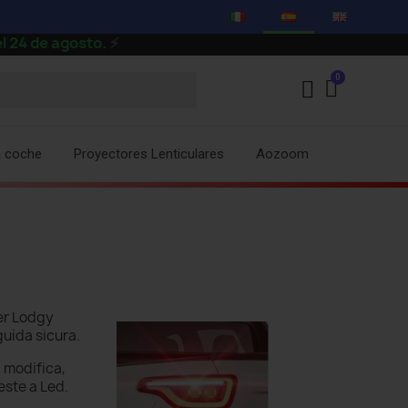
4 de agosto.
⚡
a coche
Proyectores Lenticulares
Aozoom
er Lodgy
guida sicura.
 modifica,
este a Led.