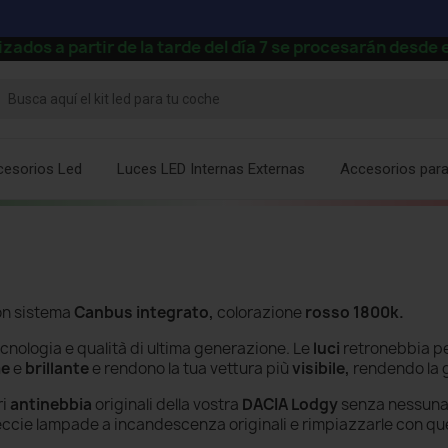
 partir de la tarde del día 7 se procesarán desde el 2
cesorios Led
Luces LED Internas Externas
Accesorios par
on sistema
Canbus integrato,
colorazione
rosso 1800k.
cnologia e qualità di ultima generazione. Le
luci
retronebbia p
me
e
brillante
e rendono la tua vettura più
visibile,
rendendo la 
ri
antinebbia
originali della vostra
DACIA Lodgy
senza nessuna
eccie
lampade a incandescenza
originali e rimpiazzarle con qu