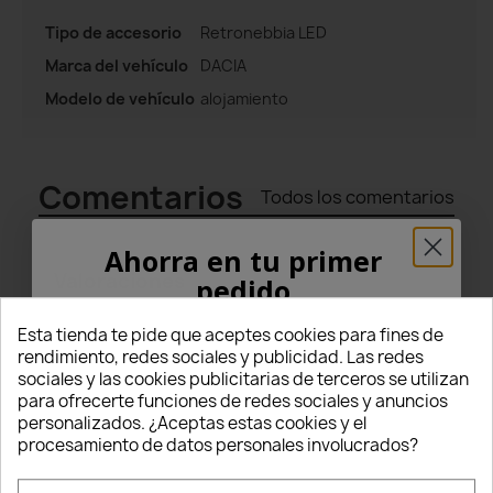
Tipo de accesorio
Retronebbia LED
Marca del vehículo
DACIA
Modelo de vehículo
alojamiento
Comentarios
Todos los comentarios
Ahorra en tu primer
Valoraciones
pedido
5
¡5% PARA TI!
Esta tienda te pide que aceptes cookies para fines de
rendimiento, redes sociales y publicidad. Las redes
star
star
star
star
star
sociales y las cookies publicitarias de terceros se utilizan
(5 Comentarios)
Introduce tu correo electrónico aquí abajo
para ofrecerte funciones de redes sociales y anuncios
para recibir un
5% DE DESCUENTO
en tu
personalizados. ¿Aceptas estas cookies y el
Seleccionar filtro
primer pedido.
procesamiento de datos personales involucrados?
star
star
star
star
star
5
(5)
Nome