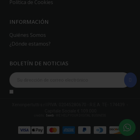
Política de Cookies
INFORMACIÓN
Quiénes Somos
¿Dónde estamos?
BOLETÍN DE NOTICIAS
Xenonpertutti s.r.l PIVA: 02045280670 - R.E.A. TE- 174439 -
Capitale Sociale € 109.000
credits:
5web
- WE HELP YOUR DIGITAL BUSINESS