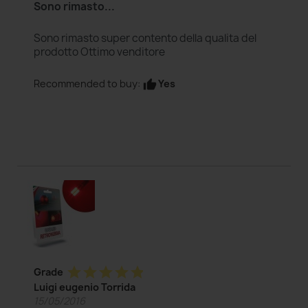
Sono rimasto...
Sono rimasto super contento della qualita del
prodotto Ottimo venditore
Yes
Recommended to buy:
thumb_up
star
star
star
star
star
Grade
Luigi eugenio Torrida
15/05/2016