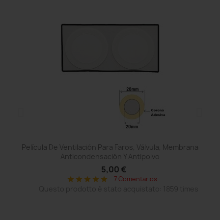
Película De Ventilación Para Faros, Válvula, Membrana
Anticondensación Y Antipolvo
5,00 €
7 Comentarios
star
star
star
star
star
Questo prodotto è stato acquistato: 1859 times