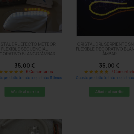
ISTAL DRL EFECTO METEOR
CRISTAL DRL SERPIENTE S
FLEXIBLE SECUENCIAL
FLEXIBLE DECORATIVO BLA
CORATIVO BLANCO/ÁMBAR
ÁMBAR
35,00 €
35,00 €
6 Comentarios
7 Comentari
tar
star
star
star
star
star
star
star
star
star
o prodotto è stato acquistato: 11 times
Questo prodotto è stato acquistato:
Añadir al carrito
Añadir al carrito