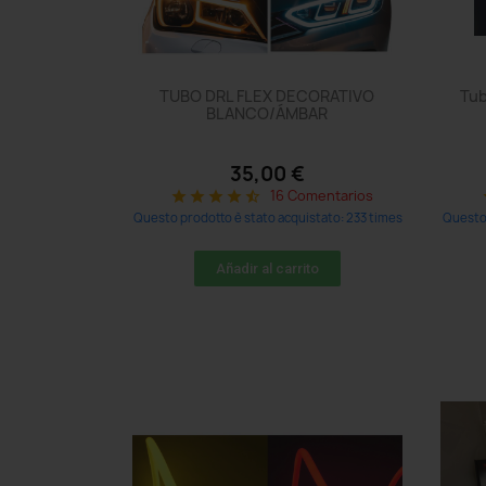
TUBO DRL FLEX DECORATIVO
Tub
BLANCO/ÁMBAR
35,00 €
16 Comentarios
star
star
star
star
star_half
s
Questo prodotto è stato acquistato: 233 times
Questo 
Añadir al carrito