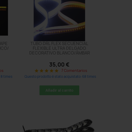
NAPE
TUBO DRL FLEX SECUENCIAL
NCO/
FLEXIBLE ULTRA DELGADO
DECORATIVO BLANCO/ÁMBAR
35,00 €
os
7 Comentarios
star
star
star
star
star
 8 times
Questo prodotto è stato acquistato: 68 times
Añadir al carrito