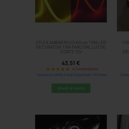
2 FLEX AMBAR ROJO 60 cm TIRA LED
CR
DECORATIVA TIRA FARO DRL LUZ DE
CORTE 12V
DE
43,51 €
4 Comentarios
star
star
star
star
star
s
Questo prodotto è stato acquistato: 56 times
Quest
Añadir al carrito