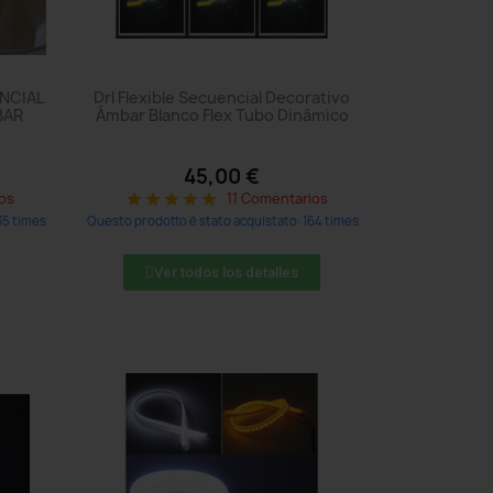
ENCIAL
Drl Flexible Secuencial Decorativo
BAR
Ámbar Blanco Flex Tubo Dinámico
45,00 €
os
11 Comentarios
star
star
star
star
star
35 times
Questo prodotto è stato acquistato: 164 times
Ver todos los detalles