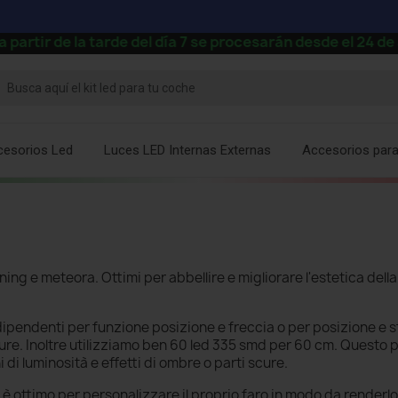
tarde del día 7 se procesarán desde el 24 de agosto.
⚡
cesorios Led
Luces LED Internas Externas
Accesorios par
ning e meteora. Ottimi per abbellire e migliorare l'estetica dell
 indipendenti per funzione posizione e freccia o per posizione e 
ure. Inoltre utilizziamo ben 60 led 335 smd per 60 cm. Questo
 di luminosità e effetti di ombre o parti scure.
è ottimo per personalizzare il proprio faro in modo da renderlo 