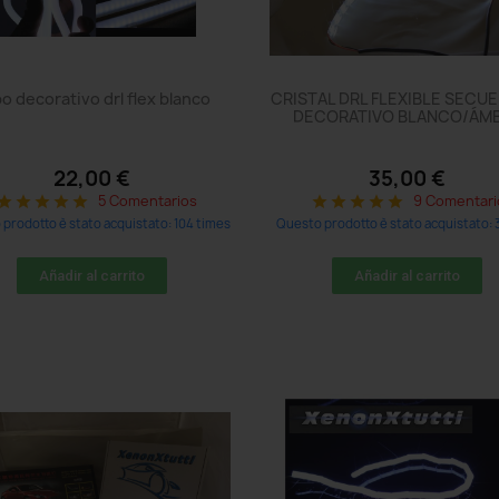
o decorativo drl flex blanco
CRISTAL DRL FLEXIBLE SECU
DECORATIVO BLANCO/ÁM
22,00 €
35,00 €
5 Comentarios
9 Comentari
tar
star
star
star
star
star
star
star
star
star
prodotto è stato acquistato: 104 times
Questo prodotto è stato acquistato: 
Añadir al carrito
Añadir al carrito