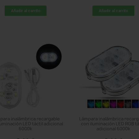
Añadir al carrito
Añadir al carrito
para inalámbrica recargable
Lámpara inalámbrica recarg
luminación LED táctil adicional
con iluminación LED RGB tá
6000k
adicional 6000k