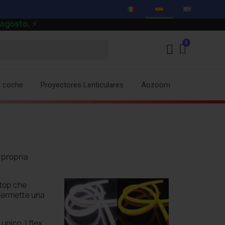
a coche
Proyectores Lenticulares
Aozoom
a propria
stop che
 permette una
unico. I flex