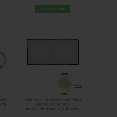
Añadir al carrito
able
Película de ventilación para faros,
ctil
válvula, membrana
anticondensación y antipolvo