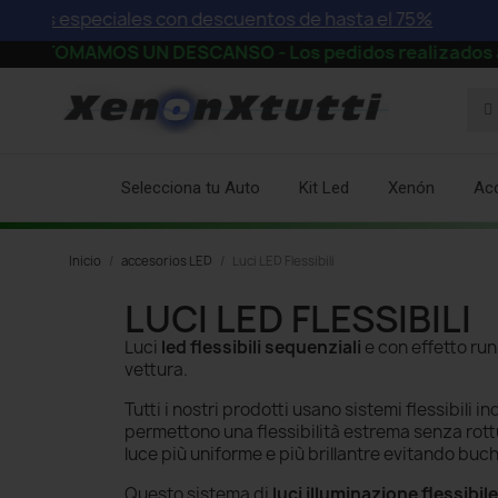
eciales con descuentos de hasta el 75%
S UN DESCANSO - Los pedidos realizados a partir de la 
Selecciona tu Auto
Kit Led
Xenón
Ac
Inicio
accesorios LED
Luci LED Flessibili
LUCI LED FLESSIBILI
Luci
led
flessibili
sequenziali
e con effetto run
vettura.
Tutti i nostri prodotti usano sistemi flessibili
permettono una flessibilità estrema senza rott
luce più uniforme e più brillantre evitando buchi
Questo sistema di
luci illuminazione flessibile