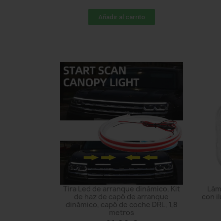
Añadir al carrito
Tira Led de arranque dinámico, Kit
Lám
de haz de capó de arranque
con i
dinámico, capó de coche DRL, 1,8
metros