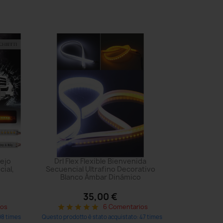
pejo
Drl Flex Flexible Bienvenida
cial,
Secuencial Ultrafino Decorativo
Blanco Ámbar Dinámico
35,00 €
ios
6 Comentarios
star
star
star
star
star
98 times
Questo prodotto è stato acquistato: 47 times