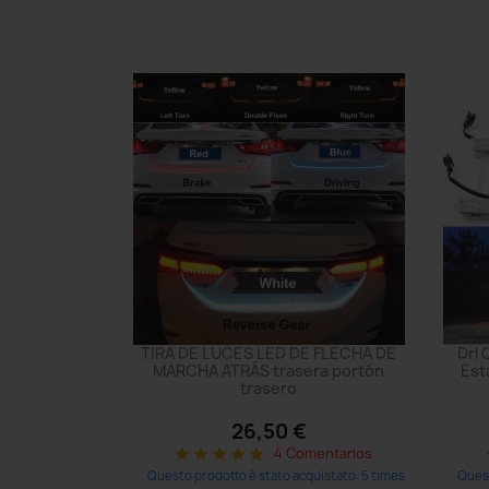
TIRA DE LUCES LED DE FLECHA DE
Drl 
MARCHA ATRÁS trasera portón
Est
trasero
26,50 €
4 Comentarios
star
star
star
star
star
s
Questo prodotto è stato acquistato: 5 times
Quest