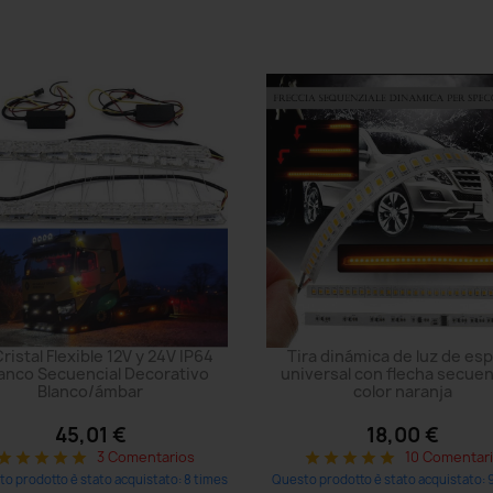
Cristal Flexible 12V y 24V IP64
Tira dinámica de luz de es
anco Secuencial Decorativo
universal con flecha secuen
Blanco/ámbar
color naranja
45,01 €
18,00 €
3 Comentarios
10 Comentar
tar
star
star
star
star
star
star
star
star
star
o prodotto è stato acquistato: 8 times
Questo prodotto è stato acquistato: 