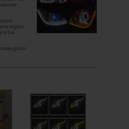
osizioni
liorare
 le migliori
a la tua
modello giusto