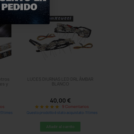
etros
LUCES DIURNAS LED DRL ÁMBAR
es y
BLANCO
40,00 €
ios
9 Comentarios
star
star
star
star
star
23 times
Questo prodotto è stato acquistato: 11 times
Añadir al carrito