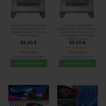
Centralina 3TD941329 AHL
Centralina 1036120012
AFS Modulo Faro Xenon
1036060017 1036120036 AHL
Alimentatore VW Passat
AFS Modulo Faro Xenon
Octavia Tiguan
Alimentatore VW Passat
Octavia Tiguan
95,00 €
95,00 €
star_border
star_border
star_border
star_border
star_border
star
star
star
star
star
0 Recensioni
1 Recensioni
Questo prodotto è stato
Questo prodotto è stato
acquistato: 5 volte
acquistato: 5 volte
Aggiungi al carrello
Aggiungi al carrello