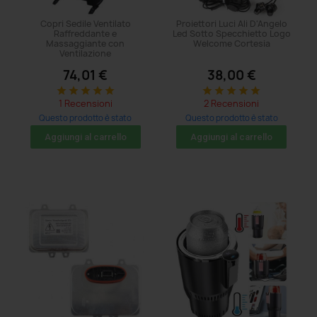
Copri Sedile Ventilato
Proiettori Luci Ali D'Angelo
Raffreddante e
Led Sotto Specchietto Logo
Massaggiante con
Welcome Cortesia
Ventilazione
74,01 €
38,00 €
star
star
star
star
star
star
star
star
star
star
1 Recensioni
2 Recensioni
Questo prodotto è stato
Questo prodotto è stato
acquistato: 71 volte
acquistato: 11 volte
Aggiungi al carrello
Aggiungi al carrello