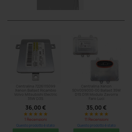
Centralina 7226115099
Centralina Xenon
Xenon Ballast Ricambio
5DV009000-00 Ballast 35W
Volvo Mitsubishi Electric
D1S D1R Modulo Zavorra
35W D3S
Faro Luci
36,00 €
35,00 €
star
star
star
star
star
star
star
star
star
star
1 Recensioni
11 Recensioni
Questo prodotto è stato
Questo prodotto è stato
acquistato: 29 volte
acquistato: 431 volte