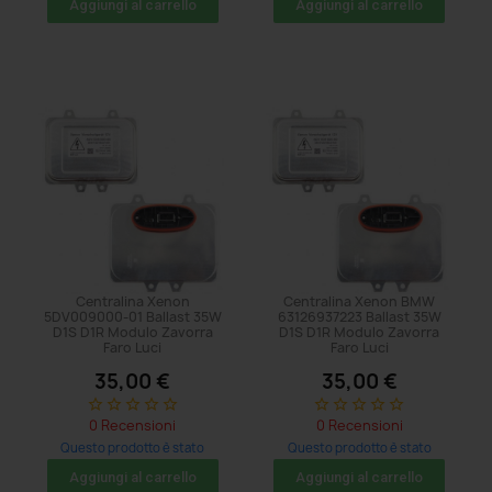
Aggiungi al carrello
Aggiungi al carrello
Centralina Xenon
Centralina Xenon BMW
5DV009000-01 Ballast 35W
63126937223 Ballast 35W
D1S D1R Modulo Zavorra
D1S D1R Modulo Zavorra
Faro Luci
Faro Luci
35,00 €
35,00 €
star_border
star_border
star_border
star_border
star_border
star_border
star_border
star_border
star_border
star_border
0 Recensioni
0 Recensioni
Questo prodotto è stato
Questo prodotto è stato
acquistato: 8 volte
acquistato: 20 volte
Aggiungi al carrello
Aggiungi al carrello