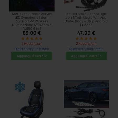
MAGIC Kit Striscia Acrylic
Kit Led Sotto Scocca Rgb
LED Symphony Interni
con Effetti Magic Wifi App
Acrilico APP Wireless
Under Body 4 Strip Android
Illuminazione Ambientale
I-Phone
RGBIC 6 in 1
83,00 €
47,99 €
star
star
star
star
star
star
star
star
star
star
3 Recensioni
2 Recensioni
Questo prodotto è stato
Questo prodotto è stato
acquistato: 47 volte
acquistato: 104 volte
Aggiungi al carrello
Aggiungi al carrello