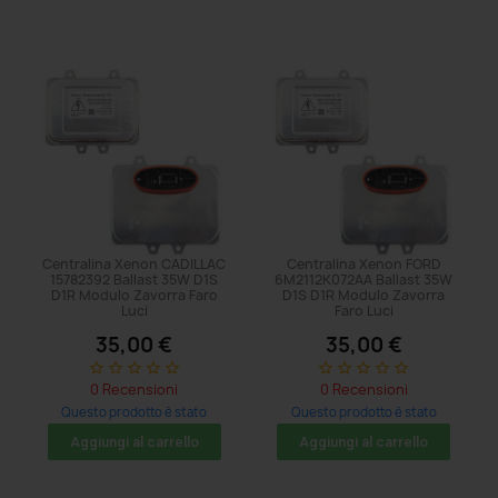
Centralina Xenon CADILLAC
Centralina Xenon FORD
15782392 Ballast 35W D1S
6M2112K072AA Ballast 35W
D1R Modulo Zavorra Faro
D1S D1R Modulo Zavorra
Luci
Faro Luci
35,00 €
35,00 €
star_border
star_border
star_border
star_border
star_border
star_border
star_border
star_border
star_border
star_border
0 Recensioni
0 Recensioni
Questo prodotto è stato
Questo prodotto è stato
acquistato: 8 volte
acquistato: 5 volte
Aggiungi al carrello
Aggiungi al carrello