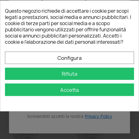
ordine
Questo negozio richiede di accettare i cookie per scopi
5% PER TE!
legati a prestazioni, social media e annunci pubblicitari. I
cookie di terze parti per social media e a scopo
pubblicitario vengono utilizzati per offrire funzionalità
Inserisci la tua email qui sotto per ricevere il
social e annunci pubblicitari personalizzati. Accetti i
5% DI SCONTO
sul tuo primo ordine!
cookie e l'elaborazione dei dati personali interessati?
Centralina Xenon SEAT
Centralina Xenon SKODA
Nome
5M0907391 Ballast 35W D1S
5M0907391 Ballast 35W D1S
Configura
D1R Modulo Zavorra Faro
D1R Modulo Zavorra Faro
Luci Hella
Luci Hella
35,00 €
35,00 €
Rifiuta
Email
star
star
star
star
star
star_border
star_border
star_border
star_border
star_border
2 Recensioni
0 Recensioni
Accetta
Questo prodotto è stato
Questo prodotto è stato
OTTIENI IL 5%
acquistato: 8 volte
acquistato: 5 volte
Aggiungi al carrello
Aggiungi al carrello
Iscrivendoti accetti la nostra
Privacy Policy