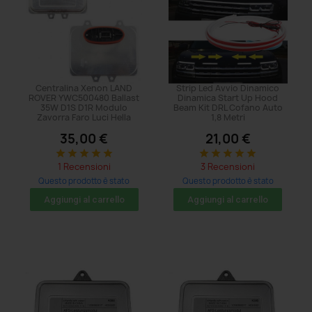
Centralina Xenon LAND
Strip Led Avvio Dinamico
ROVER YWC500480 Ballast
Dinamica Start Up Hood
35W D1S D1R Modulo
Beam Kit DRL Cofano Auto
Zavorra Faro Luci Hella
1,8 Metri
35,00 €
21,00 €
star
star
star
star
star
star
star
star
star
star
1 Recensioni
3 Recensioni
Questo prodotto è stato
Questo prodotto è stato
acquistato: 5 volte
acquistato: 71 volte
Aggiungi al carrello
Aggiungi al carrello