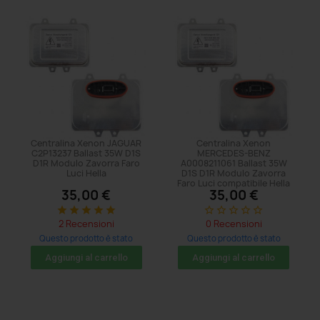
Centralina Xenon JAGUAR
Centralina Xenon
C2P13237 Ballast 35W D1S
MERCEDES-BENZ
D1R Modulo Zavorra Faro
A0008211061 Ballast 35W
Luci Hella
D1S D1R Modulo Zavorra
Faro Luci compatibile Hella
35,00 €
35,00 €
star
star
star
star
star
star_border
star_border
star_border
star_border
star_border
2 Recensioni
0 Recensioni
Questo prodotto è stato
Questo prodotto è stato
acquistato: 17 volte
acquistato: 8 volte
Aggiungi al carrello
Aggiungi al carrello