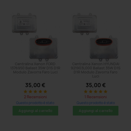
Centralina Xenon FORD
Centralina Xenon HYUNDAI
1376950 Ballast 35W D1S D1R
921903L000 Ballast 35W D1S
Modulo Zavorra Faro Luci
D1R Modulo Zavorra Faro
Luci
35,00 €
35,00 €
star
star
star
star
star
star
star
star
star
star
2 Recensioni
1 Recensioni
Questo prodotto è stato
Questo prodotto è stato
acquistato: 11 volte
acquistato: 5 volte
Aggiungi al carrello
Aggiungi al carrello