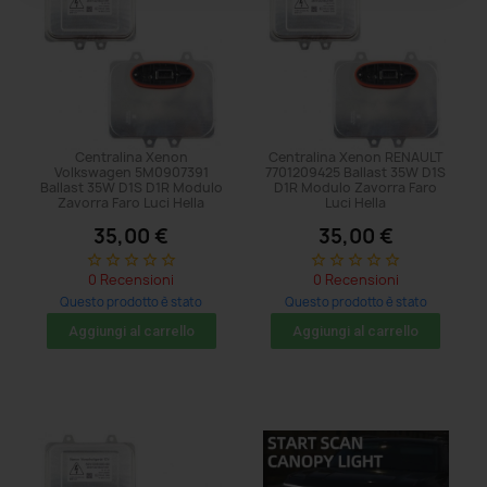
Centralina Xenon
Centralina Xenon RENAULT
Volkswagen 5M0907391
7701209425 Ballast 35W D1S
Ballast 35W D1S D1R Modulo
D1R Modulo Zavorra Faro
Zavorra Faro Luci Hella
Luci Hella
35,00 €
35,00 €
star_border
star_border
star_border
star_border
star_border
star_border
star_border
star_border
star_border
star_border
0 Recensioni
0 Recensioni
Questo prodotto è stato
Questo prodotto è stato
acquistato: 41 volte
acquistato: 5 volte
Aggiungi al carrello
Aggiungi al carrello