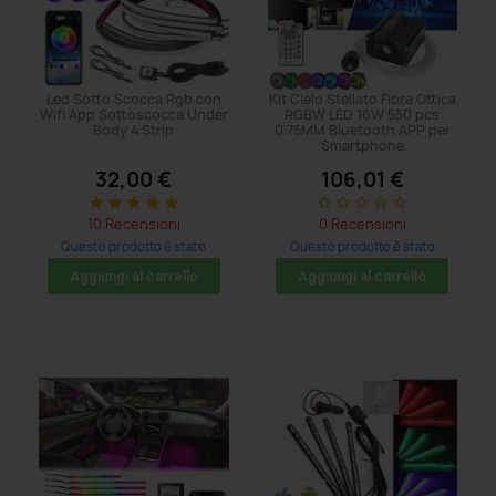
Led Sotto Scocca Rgb con
Kit Cielo Stellato Fibra Ottica
Wifi App Sottoscocca Under
RGBW LED 16W 550 pcs
Body 4 Strip
0.75MM Bluetooth APP per
Smartphone
32,00 €
106,01 €
star
star
star
star
star
star_border
star_border
star_border
star_border
star_border
10 Recensioni
0 Recensioni
Questo prodotto è stato
Questo prodotto è stato
acquistato: 269 volte
acquistato: 29 volte
Aggiungi al carrello
Aggiungi al carrello