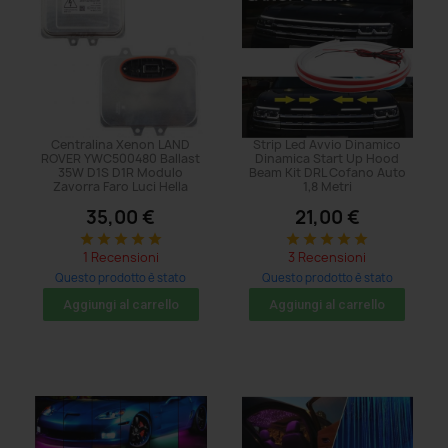
Centralina Xenon LAND
Strip Led Avvio Dinamico
ROVER YWC500480 Ballast
Dinamica Start Up Hood
35W D1S D1R Modulo
Beam Kit DRL Cofano Auto
Zavorra Faro Luci Hella
1,8 Metri
35,00 €
21,00 €
star
star
star
star
star
star
star
star
star
star
1 Recensioni
3 Recensioni
Questo prodotto è stato
Questo prodotto è stato
acquistato: 5 volte
acquistato: 71 volte
Aggiungi al carrello
Aggiungi al carrello