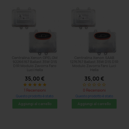
Centralina Xenon OPEL GM
Centralina Xenon SAAB
92266167 Ballast 35W D1S
1276767 Ballast 35W D1S D1R
D1R Modulo Zavorra Faro
Modulo Zavorra Faro Luci
Luci Hella
Hella
35,00 €
35,00 €
star
star
star
star
star
star_border
star_border
star_border
star_border
star_border
1 Recensioni
0 Recensioni
Questo prodotto è stato
Questo prodotto è stato
acquistato: 8 volte
acquistato: 8 volte
Aggiungi al carrello
Aggiungi al carrello