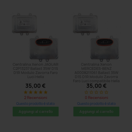
Centralina Xenon JAGUAR
Centralina Xenon
C2P13237 Ballast 35W D1S
MERCEDES-BENZ
D1R Modulo Zavorra Faro
A0008211061 Ballast 35W
Luci Hella
D1S D1R Modulo Zavorra
Faro Luci compatibile Hella
35,00 €
35,00 €
star
star
star
star
star
star_border
star_border
star_border
star_border
star_border
2 Recensioni
0 Recensioni
Questo prodotto è stato
Questo prodotto è stato
acquistato: 17 volte
acquistato: 8 volte
Aggiungi al carrello
Aggiungi al carrello