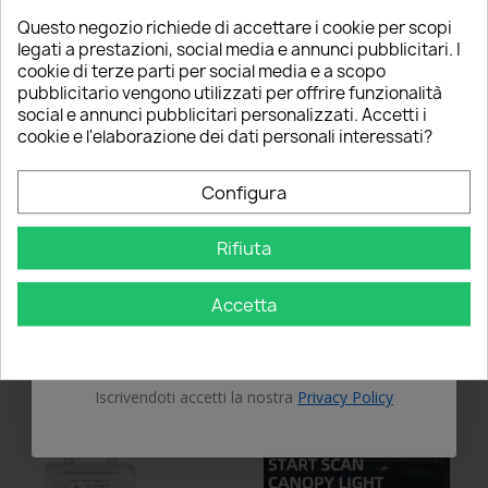
ordine
Questo negozio richiede di accettare i cookie per scopi
5% PER TE!
legati a prestazioni, social media e annunci pubblicitari. I
cookie di terze parti per social media e a scopo
pubblicitario vengono utilizzati per offrire funzionalità
Inserisci la tua email qui sotto per ricevere il
social e annunci pubblicitari personalizzati. Accetti i
5% DI SCONTO
sul tuo primo ordine!
cookie e l'elaborazione dei dati personali interessati?
Nome
Centralina Xenon
Centralina Xenon RENAULT
Configura
Volkswagen 5M0907391
7701209425 Ballast 35W D1S
Ballast 35W D1S D1R Modulo
D1R Modulo Zavorra Faro
Zavorra Faro Luci Hella
Luci Hella
Rifiuta
Email
35,00 €
35,00 €
star_border
star_border
star_border
star_border
star_border
star_border
star_border
star_border
star_border
star_border
0 Recensioni
0 Recensioni
Accetta
Questo prodotto è stato
Questo prodotto è stato
OTTIENI IL 5%
acquistato: 41 volte
acquistato: 5 volte
Aggiungi al carrello
Aggiungi al carrello
Iscrivendoti accetti la nostra
Privacy Policy