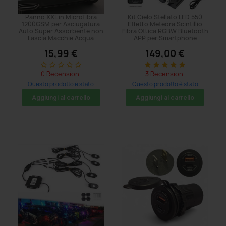
Panno XXL in Microfibra
Kit Cielo Stellato LED 550
1200GSM per Asciugatura
Effetto Meteora Scintillio
Auto Super Assorbente non
Fibra Ottica RGBW Bluetooth
Lascia Macchie Acqua
APP per Smartphone
15,99 €
149,00 €
star_border
star_border
star_border
star_border
star_border
star
star
star
star
star
0 Recensioni
3 Recensioni
Questo prodotto è stato
Questo prodotto è stato
acquistato: 47 volte
acquistato: 8 volte
Aggiungi al carrello
Aggiungi al carrello