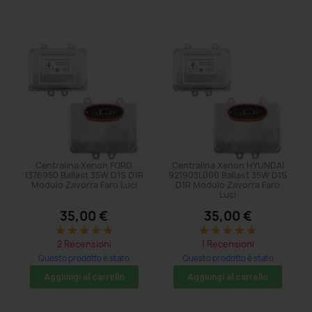
Centralina Xenon FORD
Centralina Xenon HYUNDAI
1376950 Ballast 35W D1S D1R
921903L000 Ballast 35W D1S
Modulo Zavorra Faro Luci
D1R Modulo Zavorra Faro
Luci
35,00 €
35,00 €
star
star
star
star
star
star
star
star
star
star
2 Recensioni
1 Recensioni
Questo prodotto è stato
Questo prodotto è stato
acquistato: 11 volte
acquistato: 5 volte
Aggiungi al carrello
Aggiungi al carrello