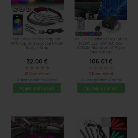
Led Sotto Scocca Rgb con
Kit Cielo Stellato Fibra Ottica
Wifi App Sottoscocca Under
RGBW LED 16W 550 pcs
Body 4 Strip
0.75MM Bluetooth APP per
Smartphone
32,00 €
106,01 €
star
star
star
star
star
star_border
star_border
star_border
star_border
star_border
10 Recensioni
0 Recensioni
Questo prodotto è stato
Questo prodotto è stato
acquistato: 269 volte
acquistato: 29 volte
Aggiungi al carrello
Aggiungi al carrello