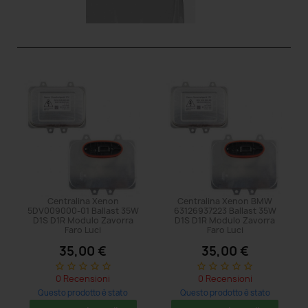
Centralina Xenon
Centralina Xenon BMW
5DV009000-01 Ballast 35W
63126937223 Ballast 35W
D1S D1R Modulo Zavorra
D1S D1R Modulo Zavorra
Faro Luci
Faro Luci
35,00 €
35,00 €
star_border
star_border
star_border
star_border
star_border
star_border
star_border
star_border
star_border
star_border
0 Recensioni
0 Recensioni
Questo prodotto è stato
Questo prodotto è stato
acquistato: 8 volte
acquistato: 20 volte