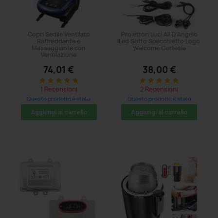
Copri Sedile Ventilato
Proiettori Luci Ali D'Angelo
Raffreddante e
Led Sotto Specchietto Logo
Massaggiante con
Welcome Cortesia
Ventilazione
74,01 €
38,00 €
star
star
star
star
star
star
star
star
star
star
1 Recensioni
2 Recensioni
Questo prodotto è stato
Questo prodotto è stato
acquistato: 71 volte
acquistato: 11 volte
Aggiungi al carrello
Aggiungi al carrello