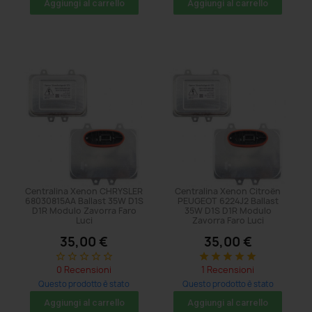
Aggiungi al carrello
Aggiungi al carrello
Centralina Xenon CHRYSLER
Centralina Xenon Citroën
68030815AA Ballast 35W D1S
PEUGEOT 6224J2 Ballast
D1R Modulo Zavorra Faro
35W D1S D1R Modulo
Luci
Zavorra Faro Luci
35,00 €
35,00 €
star_border
star_border
star_border
star_border
star_border
star
star
star
star
star
0 Recensioni
1 Recensioni
Questo prodotto è stato
Questo prodotto è stato
acquistato: 17 volte
acquistato: 17 volte
Aggiungi al carrello
Aggiungi al carrello