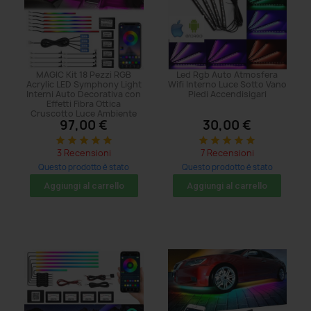
MAGIC Kit 18 Pezzi RGB
Led Rgb Auto Atmosfera
Acrylic LED Symphony Light
Wifi Interno Luce Sotto Vano
Interni Auto Decorativa con
Piedi Accendisigari
Effetti Fibra Ottica
Cruscotto Luce Ambiente
97,00 €
30,00 €
star
star
star
star
star
star
star
star
star
star
3 Recensioni
7 Recensioni
Questo prodotto è stato
Questo prodotto è stato
acquistato: 374 volte
acquistato: 80 volte
Aggiungi al carrello
Aggiungi al carrello