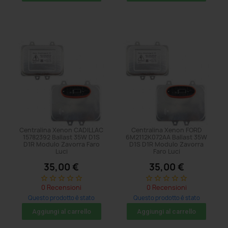
Centralina Xenon CADILLAC
Centralina Xenon FORD
15782392 Ballast 35W D1S
6M2112K072AA Ballast 35W
D1R Modulo Zavorra Faro
D1S D1R Modulo Zavorra
Luci
Faro Luci
35,00 €
35,00 €
star_border
star_border
star_border
star_border
star_border
star_border
star_border
star_border
star_border
star_border
0 Recensioni
0 Recensioni
Questo prodotto è stato
Questo prodotto è stato
acquistato: 8 volte
acquistato: 5 volte
Aggiungi al carrello
Aggiungi al carrello