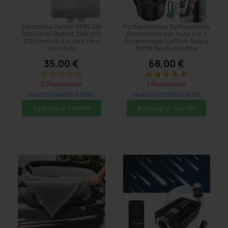
Centralina Xenon OPEL GM
Portabicchiere Raffreddante
00040547 Ballast 35W D1S
Riscaldante per Auto 2 in 1
D1R Modulo Zavorra Faro
Accendisigari Lattine Acqua
Luci Hella
Caffè Bevande Latte
35,00 €
68,00 €
star_border
star_border
star_border
star_border
star_border
star
star
star
star
star
0 Recensioni
1 Recensioni
Questo prodotto è stato
Questo prodotto è stato
acquistato: 14 volte
acquistato: 14 volte
Aggiungi al carrello
Aggiungi al carrello