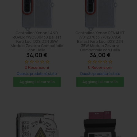
Centralina Xenon LAND
Centralina Xenon RENAULT
ROVER YWC500430 Ballast
7701207033 7701207830
Faro Luci D2S D2R 35W
Ballast Faro Luci D2S D2R
Modulo Zavorra Compatibile
35W Modulo Zavorra
con Hella
Compatibile con Hella
34,00 €
34,00 €
star_border
star_border
star_border
star_border
star_border
star_border
star_border
star_border
star_border
star_border
0 Recensioni
0 Recensioni
Questo prodotto è stato
Questo prodotto è stato
acquistato: 11 volte
acquistato: 8 volte
Aggiungi al carrello
Aggiungi al carrello