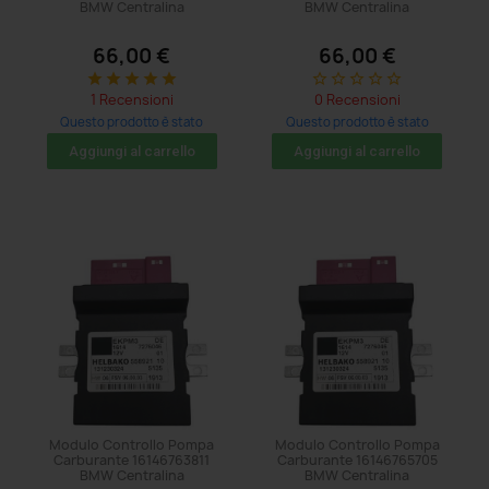
BMW Centralina
BMW Centralina
66,00 €
66,00 €
star
star
star
star
star
star_border
star_border
star_border
star_border
star_border
1 Recensioni
0 Recensioni
Questo prodotto è stato
Questo prodotto è stato
acquistato: 5 volte
acquistato: 5 volte
Aggiungi al carrello
Aggiungi al carrello
Modulo Controllo Pompa
Modulo Controllo Pompa
Carburante 16146763811
Carburante 16146765705
BMW Centralina
BMW Centralina