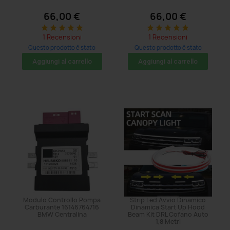
66,00 €
66,00 €
star
star
star
star
star
star
star
star
star
star
1 Recensioni
1 Recensioni
Questo prodotto è stato
Questo prodotto è stato
acquistato: 5 volte
acquistato: 5 volte
Aggiungi al carrello
Aggiungi al carrello
Modulo Controllo Pompa
Strip Led Avvio Dinamico
Carburante 16146764716
Dinamica Start Up Hood
BMW Centralina
Beam Kit DRL Cofano Auto
1,8 Metri