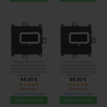
Modulo 63126934836
Modulo 63126934171
Controllo in Curva Faro
Controllo in Curva Faro
Adattivo Xenon BMW ALC
Adattivo Xenon BMW ALC
E60 E61 E65 E66 E67 E46
E60 E61 E65 E66 E67 E46
E90 E91 E83 E53
E90 E91 E83 E53
68,00 €
68,00 €
star
star
star
star
star
star
star
star
star
star
3 Recensioni
5 Recensioni
Questo prodotto è stato
Questo prodotto è stato
acquistato: 5 volte
acquistato: 8 volte
Aggiungi al carrello
Aggiungi al carrello