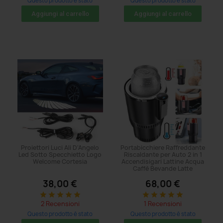
Questo prodotto è stato
Questo prodotto è stato
acquistato: 71 volte
acquistato: 5 volte
Aggiungi al carrello
Aggiungi al carrello
Proiettori Luci Ali D'Angelo
Portabicchiere Raffreddante
Led Sotto Specchietto Logo
Riscaldante per Auto 2 in 1
Welcome Cortesia
Accendisigari Lattine Acqua
Caffè Bevande Latte
38,00 €
68,00 €
star
star
star
star
star
star
star
star
star
star
2 Recensioni
1 Recensioni
Questo prodotto è stato
Questo prodotto è stato