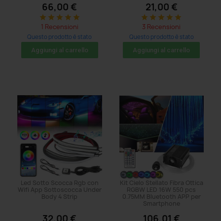
66,00 €
21,00 €
star
star
star
star
star
star
star
star
star
star
1 Recensioni
3 Recensioni
Questo prodotto è stato
Questo prodotto è stato
acquistato: 5 volte
acquistato: 71 volte
Aggiungi al carrello
Aggiungi al carrello
Led Sotto Scocca Rgb con
Kit Cielo Stellato Fibra Ottica
Wifi App Sottoscocca Under
RGBW LED 16W 550 pcs
Body 4 Strip
0.75MM Bluetooth APP per
Smartphone
32,00 €
106,01 €