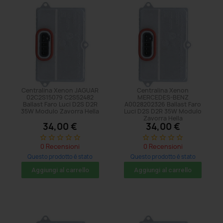
Centralina Xenon JAGUAR
Centralina Xenon
02C2S15079 C2S52482
MERCEDES-BENZ
Ballast Faro Luci D2S D2R
A0028202326 Ballast Faro
35W Modulo Zavorra Hella
Luci D2S D2R 35W Modulo
Zavorra Hella
34,00 €
34,00 €
star_border
star_border
star_border
star_border
star_border
star_border
star_border
star_border
star_border
star_border
0 Recensioni
0 Recensioni
Questo prodotto è stato
Questo prodotto è stato
acquistato: 8 volte
acquistato: 20 volte
Aggiungi al carrello
Aggiungi al carrello