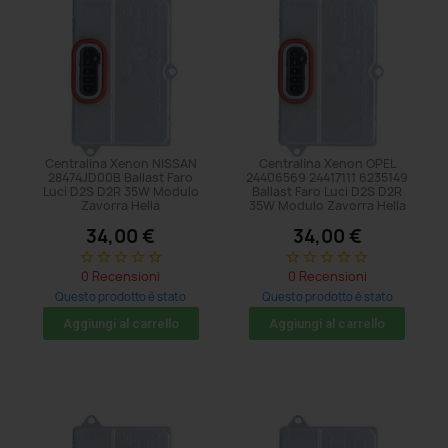
Centralina Xenon NISSAN
Centralina Xenon OPEL
28474JD00B Ballast Faro
24406569 24417111 6235149
Luci D2S D2R 35W Modulo
Ballast Faro Luci D2S D2R
Zavorra Hella
35W Modulo Zavorra Hella
34,00 €
34,00 €
star_border
star_border
star_border
star_border
star_border
star_border
star_border
star_border
star_border
star_border
0 Recensioni
0 Recensioni
Questo prodotto è stato
Questo prodotto è stato
acquistato: 5 volte
acquistato: 8 volte
Aggiungi al carrello
Aggiungi al carrello