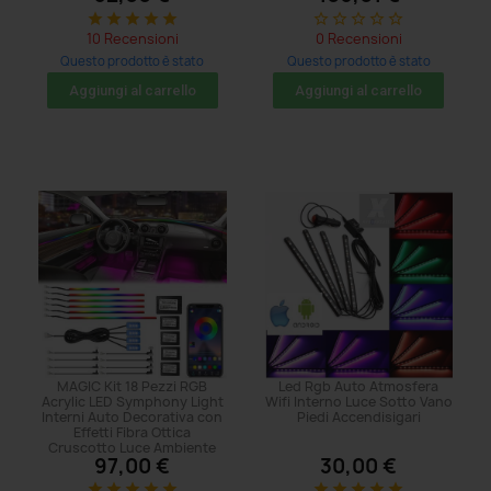
star
star
star
star
star
star_border
star_border
star_border
star_border
star_border
10 Recensioni
0 Recensioni
Questo prodotto è stato
Questo prodotto è stato
acquistato: 269 volte
acquistato: 29 volte
Aggiungi al carrello
Aggiungi al carrello
MAGIC Kit 18 Pezzi RGB
Led Rgb Auto Atmosfera
Acrylic LED Symphony Light
Wifi Interno Luce Sotto Vano
Interni Auto Decorativa con
Piedi Accendisigari
Effetti Fibra Ottica
Cruscotto Luce Ambiente
97,00 €
30,00 €
star
star
star
star
star
star
star
star
star
star