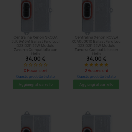
Centralina Xenon SKODA
Centralina Xenon ROVER
3U0941641 Ballast Faro Luci
XCA000010 Ballast Faro Luci
D2S D2R 35W Modulo
D2S D2R 35W Modulo
Zavorra Compatibile con
Zavorra Compatibile con
Hella
Hella
34,00 €
34,00 €
star_border
star_border
star_border
star_border
star_border
star
star
star
star
star
0 Recensioni
2 Recensioni
Questo prodotto è stato
Questo prodotto è stato
acquistato: 5 volte
acquistato: 5 volte
Aggiungi al carrello
Aggiungi al carrello