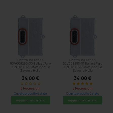
Centralina Xenon
Centralina Xenon
5DV008290-30 Ballast Faro
5DV008855-01 Ballast Faro
Luci D2S D2R 35W Modulo
Luci D2S D2R 35W Modulo
Zavorra Hella
Zavorra Hella
34,00 €
34,00 €
star_border
star_border
star_border
star_border
star_border
star
star
star
star
star
0 Recensioni
2 Recensioni
Questo prodotto è stato
Questo prodotto è stato
acquistato: 8 volte
acquistato: 5 volte
Aggiungi al carrello
Aggiungi al carrello