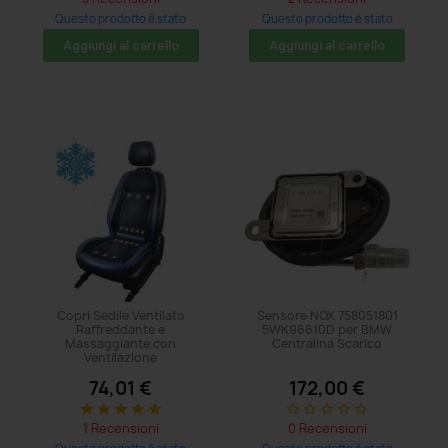
Questo prodotto è stato
Questo prodotto è stato
acquistato: 47 volte
acquistato: 104 volte
Aggiungi al carrello
Aggiungi al carrello
Copri Sedile Ventilato
Sensore NOX 758051801
Raffreddante e
5WK96610D per BMW
Massaggiante con
Centralina Scarico
Ventilazione
74,01 €
172,00 €
star
star
star
star
star
star_border
star_border
star_border
star_border
star_border
1 Recensioni
0 Recensioni