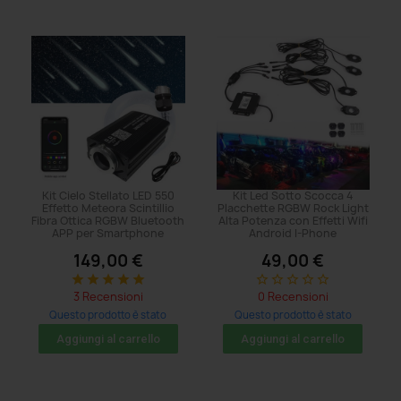
Kit Cielo Stellato LED 550
Kit Led Sotto Scocca 4
Effetto Meteora Scintillio
Placchette RGBW Rock Light
Fibra Ottica RGBW Bluetooth
Alta Potenza con Effetti Wifi
APP per Smartphone
Android I-Phone
149,00 €
49,00 €
star
star
star
star
star
star_border
star_border
star_border
star_border
star_border
3 Recensioni
0 Recensioni
Questo prodotto è stato
Questo prodotto è stato
acquistato: 8 volte
acquistato: 5 volte
Aggiungi al carrello
Aggiungi al carrello