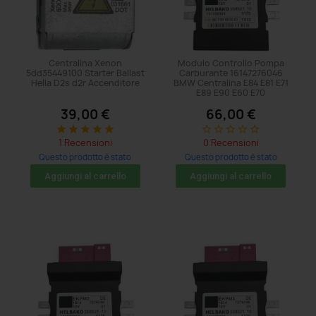
Centralina Xenon
Modulo Controllo Pompa
5dd35449100 Starter Ballast
Carburante 16147276046
Hella D2s d2r Accenditore
BMW Centralina E84 E81 E71
E89 E90 E60 E70
39,00 €
66,00 €
star
star
star
star
star
star_border
star_border
star_border
star_border
star_border
1 Recensioni
0 Recensioni
Questo prodotto è stato
Questo prodotto è stato
acquistato: 14 volte
acquistato: 5 volte
Aggiungi al carrello
Aggiungi al carrello