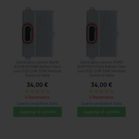
Centralina Xenon BMW
Centralina Xenon FORD
63126907488 Ballast Faro
2M5112K072AA Ballast Faro
Luci D2S D2R 35W Modulo
Luci D2S D2R 35W Modulo
Zavorra Hella
Zavorra Hella
34,00 €
34,00 €
star_border
star_border
star_border
star_border
star_border
star_border
star_border
star_border
star_border
star_border
0 Recensioni
0 Recensioni
Questo prodotto è stato
Questo prodotto è stato
acquistato: 20 volte
acquistato: 11 volte
Aggiungi al carrello
Aggiungi al carrello