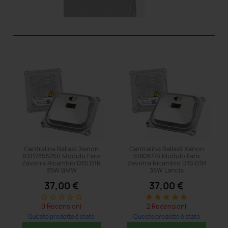
Centralina Ballast Xenon
Centralina Ballast Xenon
63117356250 Modulo Faro
51808774 Modulo Faro
Zavorra Ricambio D1S D1R
Zavorra Ricambio D1S D1R
35W BMW
35W Lancia
37,00 €
37,00 €
star_border
star_border
star_border
star_border
star_border
star
star
star
star
star
0 Recensioni
2 Recensioni
Questo prodotto è stato
Questo prodotto è stato
acquistato: 5 volte
acquistato: 23 volte