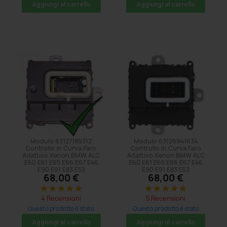
acquistato: 11 volte
acquistato: 14 volte
Aggiungi al carrello
Aggiungi al carrello
Modulo 63127189312
Modulo 63126941634
Controllo in Curva Faro
Controllo in Curva Faro
Adattivo Xenon BMW ALC
Adattivo Xenon BMW ALC
E60 E61 E65 E66 E67 E46
E60 E61 E65 E66 E67 E46
E90 E91 E83 E53
E90 E91 E83 E53
68,00 €
68,00 €
star
star
star
star
star
star
star
star
star
star
4 Recensioni
5 Recensioni
Questo prodotto è stato
Questo prodotto è stato
acquistato: 62 volte
acquistato: 20 volte
Aggiungi al carrello
Aggiungi al carrello