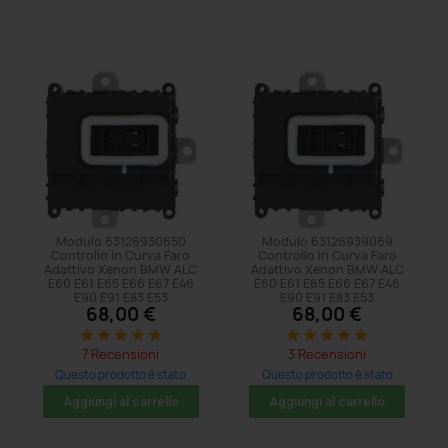
Modulo 63126930650
Modulo 63126939069
Controllo in Curva Faro
Controllo in Curva Faro
Adattivo Xenon BMW ALC
Adattivo Xenon BMW ALC
E60 E61 E65 E66 E67 E46
E60 E61 E65 E66 E67 E46
E90 E91 E83 E53
E90 E91 E83 E53
68,00 €
68,00 €
star
star
star
star
star
star
star
star
star
star
7 Recensioni
3 Recensioni
Questo prodotto è stato
Questo prodotto è stato
acquistato: 5 volte
acquistato: 35 volte
Aggiungi al carrello
Aggiungi al carrello