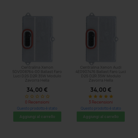
Centralina Xenon
Centralina Xenon Audi
5DV008764-00 Ballast Faro
4E0907476 Ballast Faro Luci
Luci D2S D2R 35W Modulo
D2S D2R 35W Modulo
Zavorra Hella
Zavorra Hella
34,00 €
34,00 €
star_border
star_border
star_border
star_border
star_border
star
star
star
star
star
0 Recensioni
3 Recensioni
Questo prodotto è stato
Questo prodotto è stato
acquistato: 11 volte
acquistato: 8 volte
Aggiungi al carrello
Aggiungi al carrello