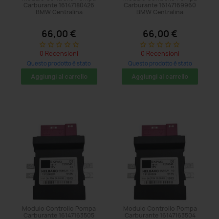
Carburante 16147180426
Carburante 16147169960
BMW Centralina
BMW Centralina
66,00 €
66,00 €
star_border
star_border
star_border
star_border
star_border
star_border
star_border
star_border
star_border
star_border
0 Recensioni
0 Recensioni
Questo prodotto è stato
Questo prodotto è stato
acquistato: 5 volte
acquistato: 8 volte
Aggiungi al carrello
Aggiungi al carrello
Modulo Controllo Pompa
Modulo Controllo Pompa
Carburante 16147163505
Carburante 16147163504