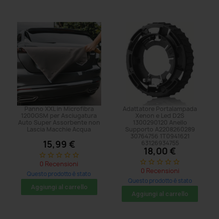
Panno XXL in Microfibra
Adattatore Portalampada
1200GSM per Asciugatura
Xenon e Led D2S
Auto Super Assorbente non
1300290120 Anello
Lascia Macchie Acqua
Supporto A2208260289
30764756 1T0941621
15,99 €
63126934755
18,00 €
star_border
star_border
star_border
star_border
star_border
star_border
star_border
star_border
star_border
star_border
0 Recensioni
0 Recensioni
Questo prodotto è stato
Questo prodotto è stato
acquistato: 47 volte
Aggiungi al carrello
acquistato: 29 volte
Aggiungi al carrello