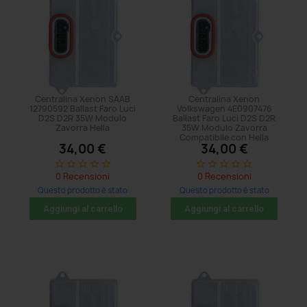
Centralina Xenon SAAB
Centralina Xenon
12790592 Ballast Faro Luci
Volkswagen 4E0907476
D2S D2R 35W Modulo
Ballast Faro Luci D2S D2R
Zavorra Hella
35W Modulo Zavorra
Compatibile con Hella
34,00 €
34,00 €
star_border
star_border
star_border
star_border
star_border
star_border
star_border
star_border
star_border
star_border
0 Recensioni
0 Recensioni
Questo prodotto è stato
Questo prodotto è stato
acquistato: 23 volte
acquistato: 14 volte
Aggiungi al carrello
Aggiungi al carrello