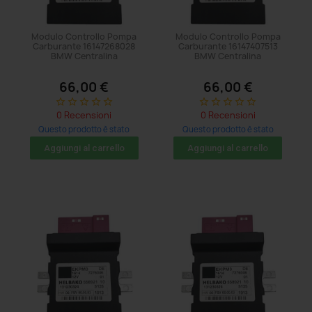
Modulo Controllo Pompa
Modulo Controllo Pompa
Carburante 16147268028
Carburante 16147407513
BMW Centralina
BMW Centralina
66,00 €
66,00 €
star_border
star_border
star_border
star_border
star_border
star_border
star_border
star_border
star_border
star_border
0 Recensioni
0 Recensioni
Questo prodotto è stato
Questo prodotto è stato
acquistato: 5 volte
acquistato: 5 volte
Aggiungi al carrello
Aggiungi al carrello