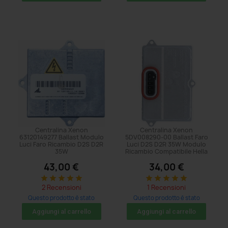
Centralina Xenon
Centralina Xenon
63120149277 Ballast Modulo
5DV008290-00 Ballast Faro
Luci Faro Ricambio D2S D2R
Luci D2S D2R 35W Modulo
35W
Ricambio Compatibile Hella
43,00 €
34,00 €
star
star
star
star
star
star
star
star
star
star
2 Recensioni
1 Recensioni
Questo prodotto è stato
Questo prodotto è stato
acquistato: 11 volte
acquistato: 23 volte
Aggiungi al carrello
Aggiungi al carrello