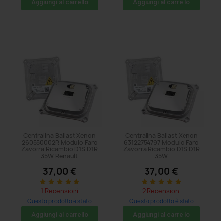
Aggiungi al carrello
Aggiungi al carrello
Centralina Ballast Xenon
Centralina Ballast Xenon
260550002R Modulo Faro
63122754797 Modulo Faro
Zavorra Ricambio D1S D1R
Zavorra Ricambio D1S D1R
35W Renault
35W
37,00 €
37,00 €
star
star
star
star
star
star
star
star
star
star
1 Recensioni
2 Recensioni
Questo prodotto è stato
Questo prodotto è stato
acquistato: 5 volte
acquistato: 5 volte
Aggiungi al carrello
Aggiungi al carrello