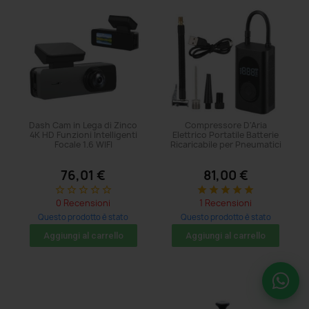
Dash Cam in Lega di Zinco
Compressore D'Aria
4K HD Funzioni Intelligenti
Elettrico Portatile Batterie
Focale 1.6 WIFI
Ricaricabile per Pneumatici
76,01 €
81,00 €
star_border
star_border
star_border
star_border
star_border
star
star
star
star
star
0 Recensioni
1 Recensioni
Questo prodotto è stato
Questo prodotto è stato
acquistato: 8 volte
acquistato: 5 volte
Aggiungi al carrello
Aggiungi al carrello