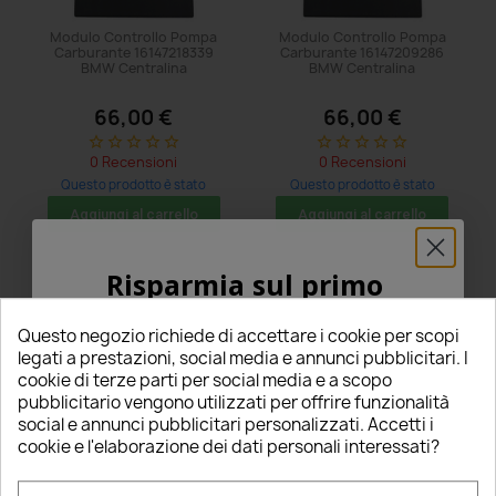
Modulo Controllo Pompa
Modulo Controllo Pompa
Carburante 16147218339
Carburante 16147209286
BMW Centralina
BMW Centralina
66,00 €
66,00 €
star_border
star_border
star_border
star_border
star_border
star_border
star_border
star_border
star_border
star_border
0 Recensioni
0 Recensioni
Questo prodotto è stato
Questo prodotto è stato
acquistato: 8 volte
acquistato: 8 volte
Aggiungi al carrello
Aggiungi al carrello
Risparmia sul primo
ordine
Questo negozio richiede di accettare i cookie per scopi
5% PER TE!
legati a prestazioni, social media e annunci pubblicitari. I
cookie di terze parti per social media e a scopo
pubblicitario vengono utilizzati per offrire funzionalità
Inserisci la tua email qui sotto per ricevere il
social e annunci pubblicitari personalizzati. Accetti i
5% DI SCONTO
sul tuo primo ordine!
cookie e l'elaborazione dei dati personali interessati?
Nome