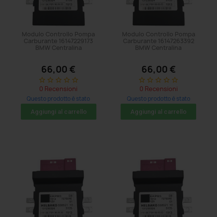
Modulo Controllo Pompa
Modulo Controllo Pompa
Carburante 16147229173
Carburante 16147263392
BMW Centralina
BMW Centralina
66,00 €
66,00 €
star_border
star_border
star_border
star_border
star_border
star_border
star_border
star_border
star_border
star_border
0 Recensioni
0 Recensioni
Questo prodotto è stato
Questo prodotto è stato
acquistato: 11 volte
acquistato: 5 volte
Aggiungi al carrello
Aggiungi al carrello