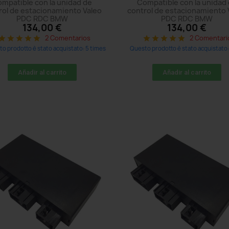
mpatible con la unidad de
Compatible con la unidad
rol de estacionamiento Valeo
control de estacionamiento 
PDC RDC BMW
PDC RDC BMW
134,00 €
134,00 €
2 Comentarios
2 Comentari
tar
star
star
star
star
star
star
star
star
star
o prodotto è stato acquistato: 5 times
Questo prodotto è stato acquistato:
Añadir al carrito
Añadir al carrito