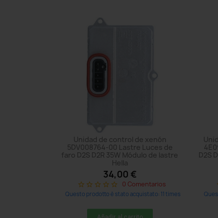
Unidad de control de xenón
Unid
5DV008764-00 Lastre Luces de
4E0
faro D2S D2R 35W Módulo de lastre
D2S D
Hella
34,00 €
0 Comentarios
star_border
star_border
star_border
star_border
star_border
s
Questo prodotto è stato acquistato: 11 times
Quest
Añadir al carrito