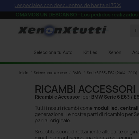
speciales con descuentos de hasta el 75%
MOS UN DESCANSO - Los pedidos realizados a partir de la
Selecciona tu Auto
Kit Led
Xenón
Ac
Inicio
Selecciona tu coche
BMW
Serie 6 E63 / E64 (2004 - 2010)
RICAMBI ACCESSORI
Ricambi e Accessori
per
BMW Serie 6 E63 / E
Tutti i nostri ricambi come
moduli led, central
generazione. Le nostre parti di ricambio per S
pari all originale.
Si sostituiscono direttamente alle parte origina
minuti e garantiscono una durata nel tempo.