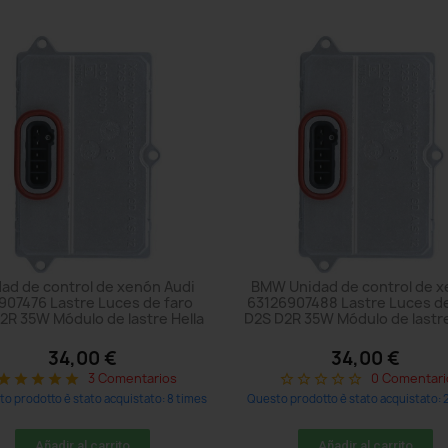
ad de control de xenón Audi
BMW Unidad de control de 
907476 Lastre Luces de faro
63126907488 Lastre Luces de
2R 35W Módulo de lastre Hella
D2S D2R 35W Módulo de lastre
34,00 €
34,00 €
3 Comentarios
0 Comentari
tar
star
star
star
star
star_border
star_border
star_border
star_border
star_border
o prodotto è stato acquistato: 8 times
Questo prodotto è stato acquistato: 
Añadir al carrito
Añadir al carrito