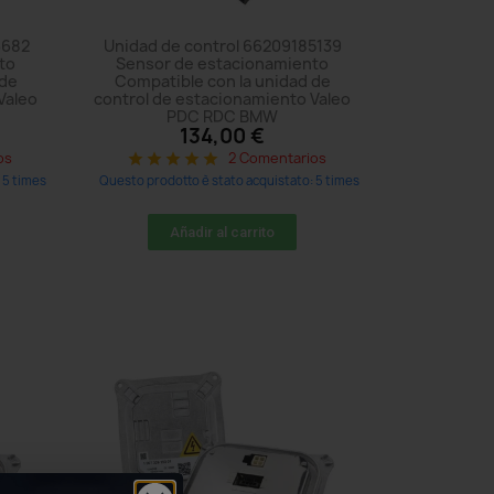
6682
Unidad de control 66209185139
to
Sensor de estacionamiento
 de
Compatible con la unidad de
Valeo
control de estacionamiento Valeo
PDC RDC BMW
134,00 €
os
2 Comentarios
star
star
star
star
star
 5 times
Questo prodotto è stato acquistato: 5 times
Añadir al carrito