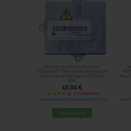
Unidad de control de xenón
U
63120149277 Reemplazo del módulo
5DV
de luz de faro de lastre D2S D2R
faro 
35W
43,00 €
2 Comentarios
star
star
star
star
star
Questo prodotto è stato acquistato: 11 times
Questo
Añadir al carrito