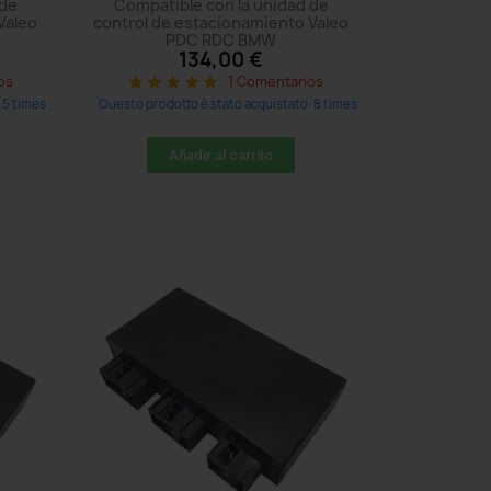
 de
Compatible con la unidad de
Valeo
control de estacionamiento Valeo
PDC RDC BMW
134,00 €
os
1 Comentarios
star
star
star
star
star
 5 times
Questo prodotto è stato acquistato: 8 times
Añadir al carrito