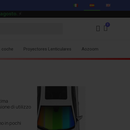
a coche
Proyectores Lenticulares
Aozoom
ltima
one di utilizzo
o in pochi