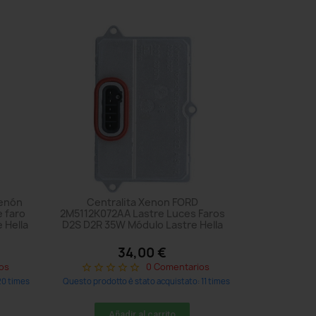
xenón
Centralita Xenon FORD
 faro
2M5112K072AA Lastre Luces Faros
 Hella
D2S D2R 35W Módulo Lastre Hella
34,00 €
os
0 Comentarios
star_border
star_border
star_border
star_border
star_border
20 times
Questo prodotto è stato acquistato: 11 times
Añadir al carrito