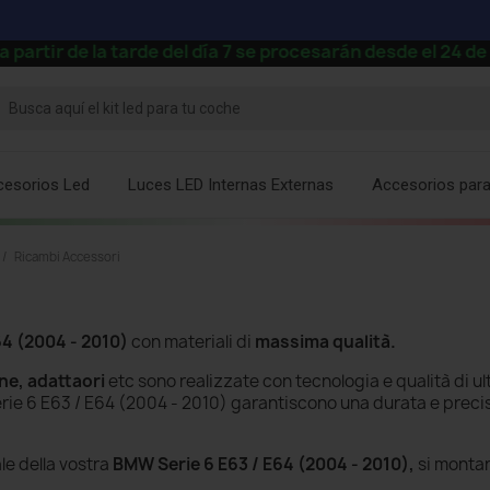
 tarde del día 7 se procesarán desde el 24 de agosto.
⚡
cesorios Led
Luces LED Internas Externas
Accesorios par
Ricambi Accessori
64 (2004 - 2010)
con materiali di
massima qualità.
ine, adattaori
etc sono realizzate con tecnologia e qualità di u
erie 6 E63 / E64 (2004 - 2010)
garantiscono una durata e precisi
le della vostra
BMW Serie 6 E63 / E64 (2004 - 2010),
si montan