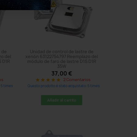
e de
Unidad de control de lastre de
o del
xenón 63122754797 Reemplazo del
S D1R
módulo de faro de lastre D1S D1R
35W
37,00 €
os
2 Comentarios
star
star
star
star
star
 5 times
Questo prodotto è stato acquistato: 5 times
Añadir al carrito