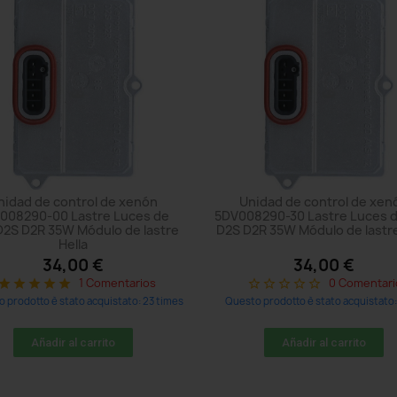
nidad de control de xenón
Unidad de control de xen
008290-00 Lastre Luces de
5DV008290-30 Lastre Luces d
D2S D2R 35W Módulo de lastre
D2S D2R 35W Módulo de lastre
Hella
34,00 €
34,00 €
1 Comentarios
0 Comentari
star
star
star
star
star
star_border
star_border
star_border
star_border
star_border
 prodotto è stato acquistato: 23 times
Questo prodotto è stato acquistato:
Añadir al carrito
Añadir al carrito