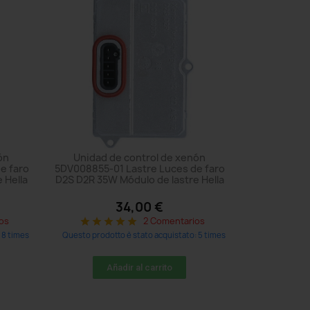
ón
Unidad de control de xenón
e faro
5DV008855-01 Lastre Luces de faro
 Hella
D2S D2R 35W Módulo de lastre Hella
34,00 €
os
2 Comentarios
star
star
star
star
star
 8 times
Questo prodotto è stato acquistato: 5 times
Añadir al carrito