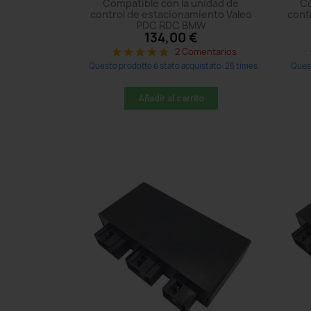
Compatible con la unidad de
Co
control de estacionamiento Valeo
cont
PDC RDC BMW
134,00 €
2 Comentarios
star
star
star
star
star
s
Questo prodotto è stato acquistato: 26 times
Quest
Añadir al carrito