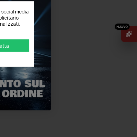
, social media
licitario
nalizzati.
etta