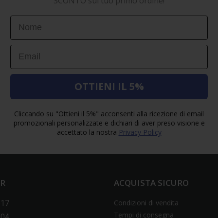
SCONTO sul tuo primo ordine!
First Name
Email
OTTIENI IL 5%
Cliccando su "Ottieni il 5%" acconsenti alla ricezione di email
promozionali personalizzate e dichiari di aver preso visione e
accettato la nostra
Privacy Policy
ER
ACQUISTA SICURO
Condizioni di vendita
517
Tempi di consegna
604