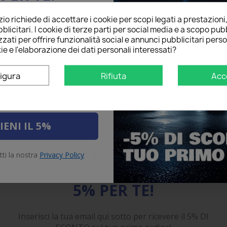
o richiede di accettare i cookie per scopi legati a prestazioni
ail qui sotto per ricevere il
blicitari. I cookie di terze parti per social media e a scopo pubb
O
sul tuo primo ordine!
zati per offrire funzionalità social e annunci pubblicitari perso
ie e l'elaborazione dei dati personali interessati?
igura
Rifiuta
Acc
IENI IL 5%
Risparmia sul primo ordine
tti la nostra
Privacy Policy
5% PER TE!
Inserisci la tua email qui sotto per ricevere il 5% DI