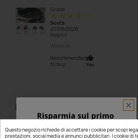
Grade
star
star
star
star
star_border
Scots
01/08/2026
Helpful
Works ok
thumb_up
Recommended
to buy:
Yes
Risparmia sul primo ordine
Risparmia sul primo
ordine
5% PER TE!
Questo negozio richiede di accettare i cookie per scopi lega
5% PER TE!
prestazioni, social media e annunci pubblicitari. I cookie di 