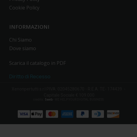
Cookie Policy
INFORMAZIONI
Chi Siamo
Dove siamo
Scarica il catalogo in PDF
Diritto di Recesso
Xenonpertutti s.r.l PIVA: 02045280670 - R.E.A. TE- 174439 -
Capitale Sociale € 109.000
credits:
5web
- WE HELP YOUR DIGITAL BUSINESS