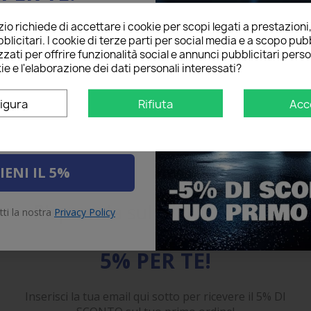
o richiede di accettare i cookie per scopi legati a prestazioni
ail qui sotto per ricevere il
blicitari. I cookie di terze parti per social media e a scopo pubb
O
sul tuo primo ordine!
zati per offrire funzionalità social e annunci pubblicitari perso
ie e l'elaborazione dei dati personali interessati?
igura
Rifiuta
Acc
IENI IL 5%
Risparmia sul primo ordine
tti la nostra
Privacy Policy
5% PER TE!
Inserisci la tua email qui sotto per ricevere il 5% DI