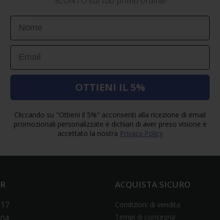
SCONTO sul tuo primo ordine!
First Name
Email
OTTIENI IL 5%
Cliccando su "Ottieni il 5%" acconsenti alla ricezione di email
promozionali personalizzate e dichiari di aver preso visione e
accettato la nostra
Privacy Policy
ER
ACQUISTA SICURO
Condizioni di vendita
517
Tempi di consegna
604