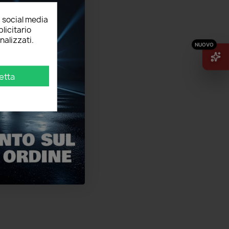
, social media
licitario
nalizzati.
etta