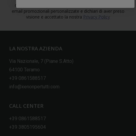
Cliccando su "Ottieni il 5%" acconsenti alla ricezione di
email promozionali personalizzate e dichiari di aver preso
visione e accettato la nostra
Privacy Policy
LA NOSTRA AZIENDA
Via Nazionale, 7 (Piane S.Atto)
64100 Teramo
+39 0861588517
info@xenonpertutti.com
CALL CENTER
+39 0861588517
+39 3805195604