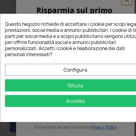
Risparmia sul primo
ordine
Questo negozio richiede di accettare i cookie per scopi lega
Risparmia sul primo ordine
5% PER TE!
prestazioni, social media e annunci pubblicitari. I cookie di 
parti per social media e a scopo pubblicitario vengono utiliz
per offrire funzionalità social e annunci pubblicitari
5% PER TE!
Inserisci la tua email qui sotto per ricevere il
personalizzati. Accetti i cookie e l'elaborazione dei dati
5% DI SCONTO
sul tuo primo ordine!
personali interessati?
Inserisci la tua email qui sotto per ricevere il 5% DI
Nome
Configura
SCONTO sul tuo primo ordine!
First Name
Rifiuta
Email
Accetta
Email
OTTIENI IL 5%
OTTIENI IL 5%
Iscrivendoti accetti la nostra
Privacy Policy