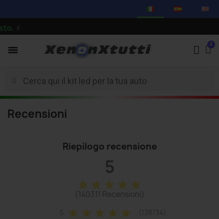
to.
⚡
Recensioni
Riepilogo recensione
5
star
star
star
star
star
(140311 Recensioni)
star
star
star
star
star
5
(138734)