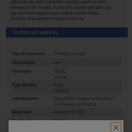
utilizzato per auto compatte, camion, adatto a varie
dimensioni del veicolo, anche può essere utilizzato per
bar, ristoranti, negozi, auto, stand stradali, feste,
concerti, decorazioni di nozze e così via.
Technical Features
Tipo Accessorio
Proiettore Logo
Tecnologia
Led
Tensione
12v DC
24V DC
Tipo Veicolo
Auto
Camion
Installazione
Plug & Play, Nessuna Modifica.
Connessione Diretta
Materiale
Alluminio e ABS
Contenuto
2 Pezzi
Confezione