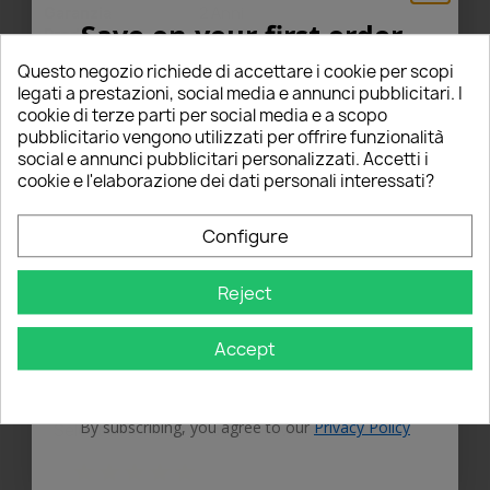
Garanzia
2 Anni
Save on your first order
Produttore
5% FOR YOU!
Questo negozio richiede di accettare i cookie per scopi
legati a prestazioni, social media e annunci pubblicitari. I
cookie di terze parti per social media e a scopo
Enter your email below to receive a
5%
pubblicitario vengono utilizzati per offrire funzionalità
social e annunci pubblicitari personalizzati. Accetti i
DISCOUNT
on your first order!
cookie e l'elaborazione dei dati personali interessati?
Comments
All reviews
Nome
Configure
Summary
Email
Reject
0
Accept
GET 5% OFF
star_border
star_border
star_border
star_border
star_border
(0 Reviews)
By subscribing, you agree to our
Privacy Policy
Select a row below to filter reviews.
star
star
star
star
star
5
(0)