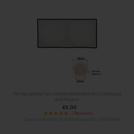
Film Aerazione Faro Valvola Membrana Anti Condensa
Co
Anti Polvere
€5.00
7 Review(s)
star
star
star
star
star
Questo prodotto è stato acquistato: 1859 times