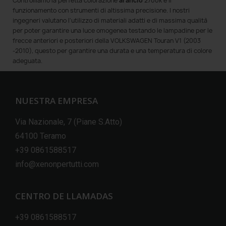
Controlliamo la perfetta colorazione
arancio
2700k e il
funzionamento con strumenti di altissima precisione. I nostri
ingegneri valutano l'utilizzo di materiali adatti e di massima qualità
per poter garantire una luce omogenea testando le lampadine per le
frecce anteriori e posteriori della VOLKSWAGEN Touran V1 (2003
-2010), questo per garantire una durata e una temperatura di colore
adeguata.
NUESTRA EMPRESA
Via Nazionale, 7 (Piane S.Atto)
64100 Teramo
+39 0861588517
info@xenonpertutti.com
CENTRO DE LLAMADAS
+39 0861588517