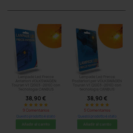
Lampade Led Frecce
Lampade Led Frecce
Anteriori VOLKSWAGEN
Posteriori per VOLKSWAGEN
Touran V1 (2003 -2010) con
Touran V1 (2003 -2010) con
Tecnologia CANBUS
tecnologia CANBUS
38,90 €
38,90 €
star
star
star
star
star
star
star
star
star
star
9 Comentarios
5 Comentarios
Questo prodotto è stato
Questo prodotto è stato
acquistato: 5 times
acquistato: 5 times
Añadir al carrito
Añadir al carrito