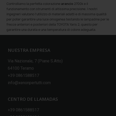
Controlliamo la perfetta colorazione
arancio
2700k e il
funzionamento con strumenti di altissima precisione. I nostri
ingegneri valutano l'utilizzo di materiali adatti e di massima qualità
per poter garantire una luce omogenea testando le lampadine per le
frecce anteriori e posteriori della TOYOTA Yaris 2, questo per
garantire una durata e una temperatura di colore adeguata.
NUESTRA EMPRESA
Via Nazionale, 7 (Piane S.Atto)
64100 Teramo
+39 0861588517
info@xenonpertutti.com
CENTRO DE LLAMADAS
+39 0861588517