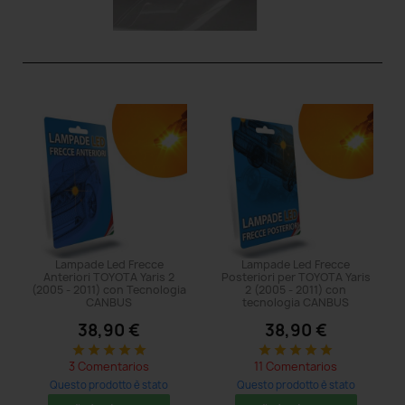
Lampade Led Frecce
Lampade Led Frecce
Anteriori TOYOTA Yaris 2
Posteriori per TOYOTA Yaris
(2005 - 2011) con Tecnologia
2 (2005 - 2011) con
CANBUS
tecnologia CANBUS
38,90 €
38,90 €
star
star
star
star
star
star
star
star
star
star
3 Comentarios
11 Comentarios
Questo prodotto è stato
Questo prodotto è stato
acquistato: 5 times
acquistato: 5 times