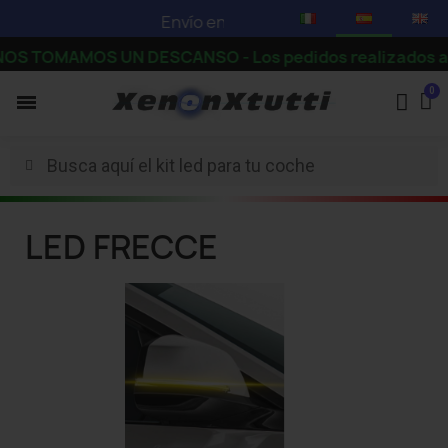
Envío en 3-5 días hábiles -
Mira nuestra
S TOMAMOS UN DESCANSO - Los pedidos realizados a partir
LED FRECCE