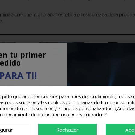
luminazione che migliorano l'estetica e la sicurezza della propri
e.
en tu primer
edido
PARA TI!
eo electrónico aquí abajo
e pide que aceptes cookies para fines de rendimiento, redes so
5% DE DESCUENTO
en tu
Xenon
Kit LED Interni
LED 
as redes sociales y las cookies publicitarias de terceros se util
mer pedido.
nciones de redes sociales y anuncios personalizados. ¿Aceptas
 procesamiento de datos personales involucrados?
igurar
Rechazar
Ace