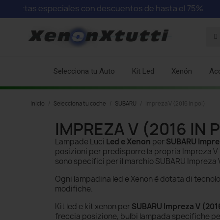
fertas especiales con descuentos de hasta el 75%
Selecciona tu Auto
Kit Led
Xenón
Ac
Inicio
Selecciona tu coche
SUBARU
Impreza V (2016 in poi)
IMPREZA V (2016 IN P
Lampade Luci
Led e Xenon
per
SUBARU Imprez
posizioni per predisporre la propria Impreza
sono specifici per il marchio SUBARU Impreza 
Ogni lampadina led e Xenon è dotata di tecnol
modifiche.
Kit led e kit xenon per
SUBARU Impreza V (2016
freccia posizione, bulbi lampada specifiche pe