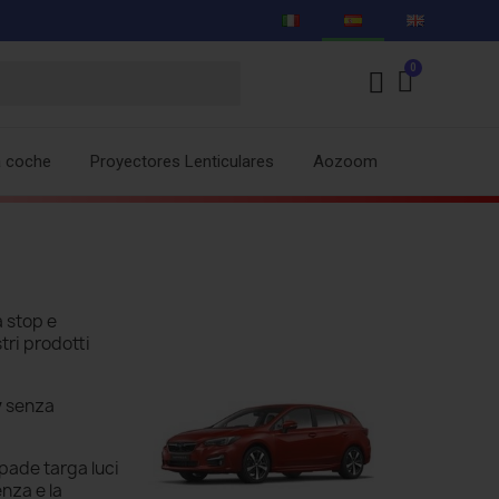
a coche
Proyectores Lenticulares
Aozoom
 stop e
stri prodotti
y
senza
pade targa luci
nza e la