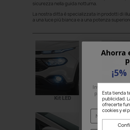
sicurezza nella guida notturna.
La nostra ditta è specializzata in prodotti di il
a una luce più bianca e a una potenza superior
Ahorra 
p
¡5% 
Introduce tu corr
Esta tienda t
para recibir un
Kit LED
Kit 
publicidad. L
pri
ofrecerte fu
cookies y el
Nome
Conf