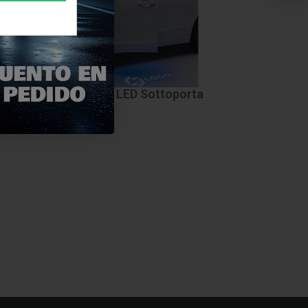
izione o
LED Sottoporta
urno