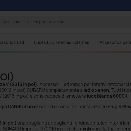
cesorios Led
Luces LED Internas Externas
Accesorios par
OI)
a V (2016 in poi)
.
Accessori Led xenon per interni retromarcia
 V (2016 in poi) SUBARU completamante a
led o xenon.
Tutti i no
V (2016 in poi) e sono capace di emettere
luce bianca 6000K
.
ogia
CANBUS no error
, ed è consente l'installazione
Plug & Pla
 in poi)
anabbaglianti abbaglianti fendinebbia, led interni lam
r SUBARU Impreza V (2016 in poi) che migliorano la tua esperie