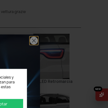
a vettura grazie
ciales y
Targa
LED Retromarcia
izan para
 estas
ptar