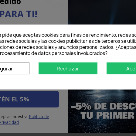
edido
PARA TI!
eo electrónico aquí abajo
e pide que aceptes cookies para fines de rendimiento, redes so
5% DE DESCUENTO
en tu
as redes sociales y las cookies publicitarias de terceros se util
mer pedido.
one e Stop
LED Retronebbia
LED Pos
nciones de redes sociales y anuncios personalizados. ¿Aceptas
Di
 procesamiento de datos personales involucrados?
igurar
Rechazar
Ace
ÉN EL 5%
aceptas
nuestra
Política de
Privacidad