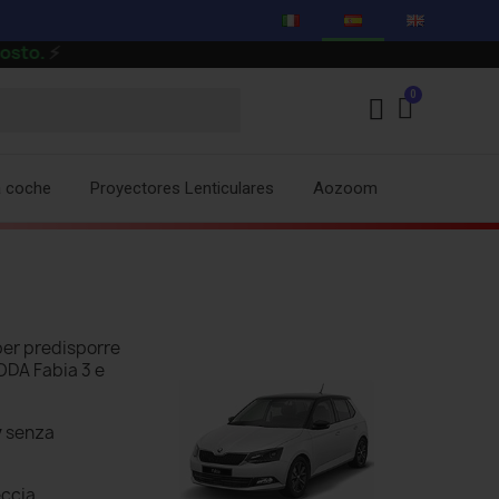
⚡
a coche
Proyectores Lenticulares
Aozoom
per predisporre
KODA Fabia 3 e
y
senza
eccia