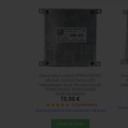
Centralita control 7P5941591AD
Uni
Modulo control faros LED
Volkswagen Seat Skoda keboda
Vol
7P5941591AD 1036050008
7426754258291
73,00 €
s
5 Comentarios
star
star
star
star
star
Questo
Questo prodotto è stato acquistato: 218 times
Añadir al carrito