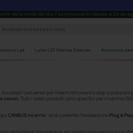
la tarde del día 7 se procesarán desde el 24 de agosto.
cesorios Led
Luces LED Internas Externas
Accesorios par
.
Accessori Led xenon per interni retromarcia stop e posizioni 
 o xenon.
Tutti i nostri prodotti sono specifici per il marchio S
ogia
CANBUS no error
, ed è consente l'installazione
Plug & Pla
nti abbaglianti fendinebbia, led interni lampade targa luci fr