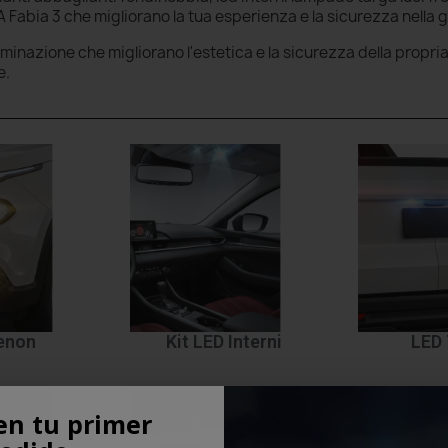
Fabia 3 che migliorano la tua esperienza e la sicurezza nella 
luminazione che migliorano l'estetica e la sicurezza della propri
e.
Xenon
Kit LED Interni
LED 
en tu primer