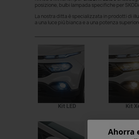
posizione, bulbi lampada specifiche per SKODA 
La nostra ditta è specializzata in prodotti di il
a una luce più bianca e a una potenza superior
Kit LED
Kit 
Ahorra 