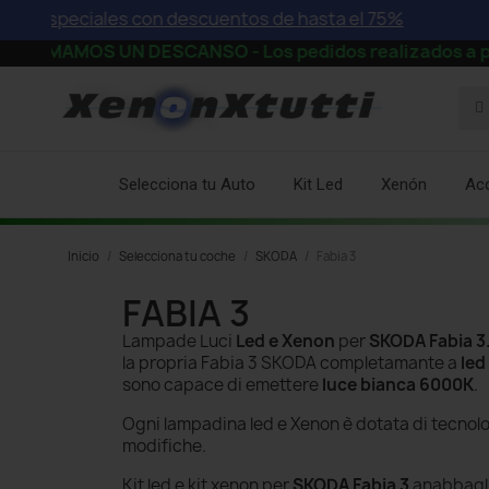
especiales con descuentos de hasta el 75%
AMOS UN DESCANSO - Los pedidos realizados a partir de 
Selecciona tu Auto
Kit Led
Xenón
Ac
Inicio
Selecciona tu coche
SKODA
Fabia 3
FABIA 3
Lampade Luci
Led e Xenon
per
SKODA Fabia 3
la propria Fabia 3 SKODA completamante a
led
sono capace di emettere
luce bianca 6000K
.
Ogni lampadina led e Xenon è dotata di tecnol
modifiche.
Kit led e kit xenon per
SKODA Fabia 3
anabbaglia