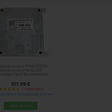
dad de control 7P5941591AH
Modulo control faros LED
kswagen Seat Skoda keboda
107,99 €
4 Comentarios
tar
star
star
star
star
 prodotto è stato acquistato: 47 times
Añadir al carrito