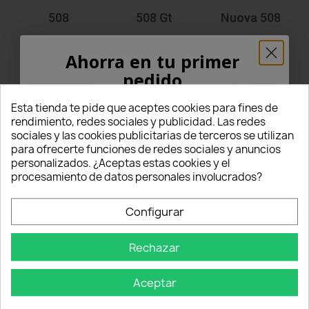
508
508 Gt
Nuova 508
Ahorra en tu primer
pedido
¡5% PARA TI!
Esta tienda te pide que aceptes cookies para fines de
rendimiento, redes sociales y publicidad. Las redes
5008 II
5008
607
sociales y las cookies publicitarias de terceros se utilizan
Introduce tu correo electrónico aquí abajo
para ofrecerte funciones de redes sociales y anuncios
para recibir un
5% DE DESCUENTO
en tu
personalizados. ¿Aceptas estas cookies y el
primer pedido.
procesamiento de datos personales involucrados?
Nome
Configurar
806
807
BipPer
Rechazar
Email
Aceptar
OBTÉN EL 5%