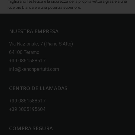
migliorano l'estetica e la sicurezza della propria vettura grazie a una
luce più bianca e a una potenza superiore.
NUESTRA EMPRESA
Via Nazionale, 7 (Piane S.Atto)
64100 Teramo
+39 0861588517
info@xenonpertutti.com
CENTRO DE LLAMADAS
+39 0861588517
+39 3805195604
COMPRA SEGURA