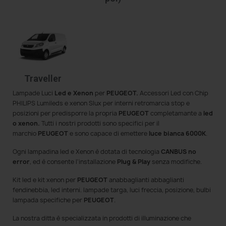
Traveller
Lampade Luci
Led e Xenon
per
PEUGEOT.
Accessori Led con Chip
PHILIPS Lumileds e xenon Slux per interni retromarcia stop e
posizioni per predisporre la propria
PEUGEOT
completamante a
led
o xenon.
Tutti i nostri prodotti sono specifici per il
marchio
PEUGEOT
e sono capace di emettere
luce bianca 6000K
.
Ogni lampadina led e Xenon è dotata di tecnologia
CANBUS no
error
, ed è consente l'installazione
Plug & Play
senza modifiche.
Kit led e kit xenon per
PEUGEOT
anabbaglianti abbaglianti
fendinebbia, led interni. lampade targa, luci freccia, posizione, bulbi
lampada specifiche per
PEUGEOT
.
La nostra ditta è specializzata in prodotti di illuminazione che