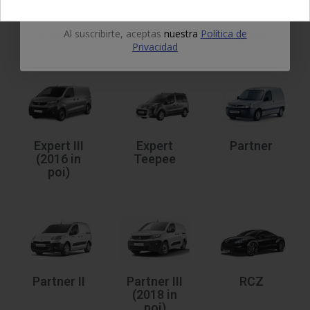
Al suscribirte, aceptas
nuestra
Política de
Boxer II
Boxer
Expert II
Privacidad
Expert III
Expert
Partner
(2016 in
Teepee
poi)
Partner II
Partner III
RCZ
(2018 in
poi)