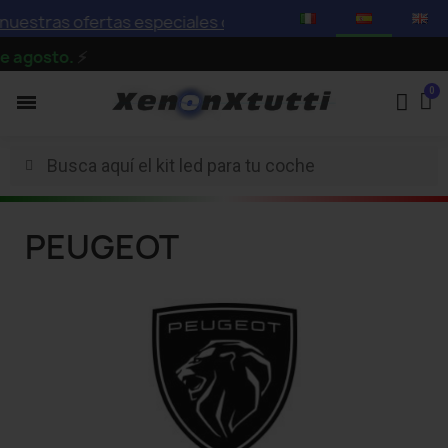
estras ofertas especiales con descuentos de hasta el 75
agosto.
⚡
PEUGEOT