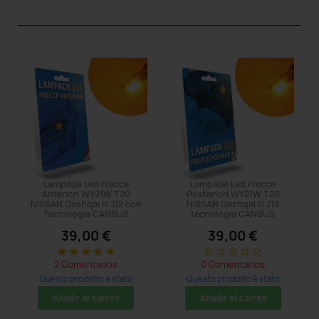
Lampade Led Frecce
Lampade Led Frecce
Anteriori WY21W T20
Posteriori WY21W T20
NISSAN Qashqai III J12 con
NISSAN Qashqai III J12
Tecnologia CANBUS
tecnologia CANBUS
39,00 €
39,00 €
star
star
star
star
star
star_border
star_border
star_border
star_border
star_border
2 Comentarios
0 Comentarios
Questo prodotto è stato
Questo prodotto è stato
acquistato: 14 times
acquistato: 8 times
Añadir al carrito
Añadir al carrito