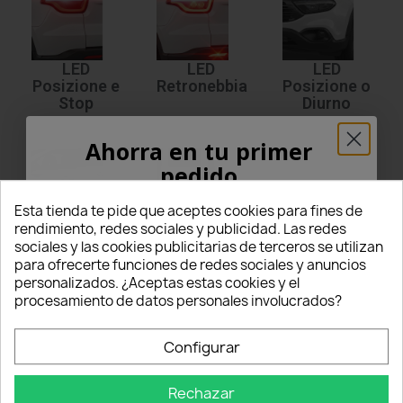
LED
LED
LED
Posizione e
Retronebbia
Posizione o
Stop
Diurno
Ahorra en tu primer
pedido
¡5% PARA TI!
Esta tienda te pide que aceptes cookies para fines de
rendimiento, redes sociales y publicidad. Las redes
LED
Ricambi
sociales y las cookies publicitarias de terceros se utilizan
Introduce tu correo electrónico aquí abajo
Sottoporta
Accessori
para ofrecerte funciones de redes sociales y anuncios
para recibir un
5% DE DESCUENTO
en tu
personalizados. ¿Aceptas estas cookies y el
Lampade Luci
Led e Xenon
per
NISSAN Pathfinder R51
.
Accessori
primer pedido.
procesamiento de datos personales involucrados?
Led xenon per interni retromarcia stop e posizioni per predisporre la
propria Pathfinder R51 NISSAN completamante a
led o xenon.
Tutti i
Nome
nostri prodotti sono specifici per il marchio NISSAN Pathfinder R51 e
Configurar
sono capace di emettere
luce bianca 6000K
.
Rechazar
Ogni lampadina led e Xenon è dotata di tecnologia
CANBUS no
Email