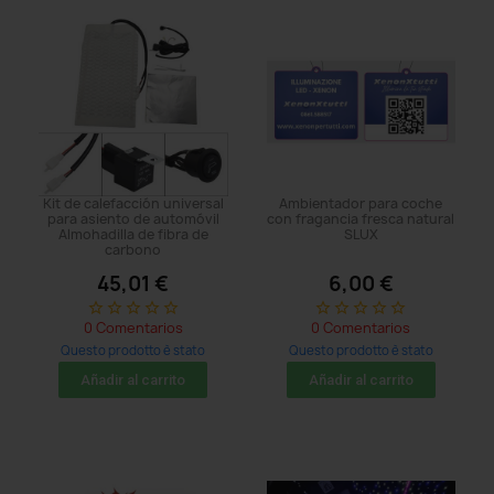
Kit de calefacción universal
Ambientador para coche
para asiento de automóvil
con fragancia fresca natural
Almohadilla de fibra de
SLUX
carbono
45,01 €
6,00 €
star_border
star_border
star_border
star_border
star_border
star_border
star_border
star_border
star_border
star_border
0 Comentarios
0 Comentarios
Questo prodotto è stato
Questo prodotto è stato
acquistato: 65 times
acquistato: 26 times
Añadir al carrito
Añadir al carrito