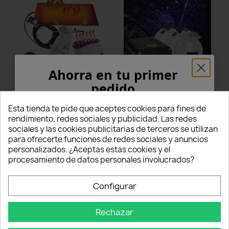
Ahorra en tu primer
pedido
Kit universal de calefacción
copy of Kit Cielo Estrellado
para asiento de motocicleta
Fibra Óptica RGBW LED 16W
y scooter con almohadilla
300pcs 0.75MM Bluetooth
¡5% PARA TI!
de fibra de carbono
APP para Smartphone
Esta tienda te pide que aceptes cookies para fines de
rendimiento, redes sociales y publicidad. Las redes
36,00 €
301,00 €
sociales y las cookies publicitarias de terceros se utilizan
star_border
star_border
star_border
star_border
star_border
star
star
star
star
star
Introduce tu correo electrónico aquí abajo
para ofrecerte funciones de redes sociales y anuncios
0 Comentarios
1 Comentarios
para recibir un
5% DE DESCUENTO
en tu
personalizados. ¿Aceptas estas cookies y el
Questo prodotto è stato
Questo prodotto è stato
primer pedido.
procesamiento de datos personales involucrados?
acquistato: 53 times
acquistato: 8 times
Añadir al carrito
Añadir al carrito
Nome
Configurar
Rechazar
Email