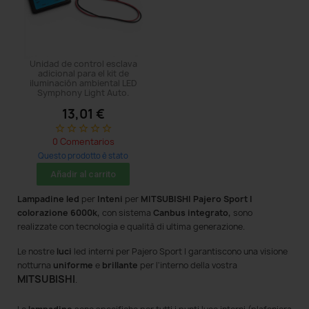
Unidad de control esclava
adicional para el kit de
iluminación ambiental LED
Symphony Light Auto.
13,01 €
star_border
star_border
star_border
star_border
star_border
0 Comentarios
Questo prodotto è stato
acquistato: 5 times
Añadir al carrito
Lampadine led
per
Inteni
per
MITSUBISHI Pajero Sport I
colorazione 6000k,
con sistema
Canbus integrato,
sono
realizzate con tecnologia e qualità di ultima generazione.
Le nostre
luci
led interni per Pajero Sport I
garantiscono una visione
notturna
uniforme
e
brillante
per l'interno della vostra
MITSUBISHI
.