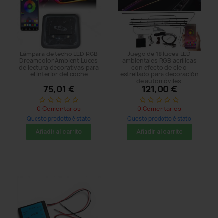
Lámpara de techo LED RGB
Juego de 18 luces LED
Dreamcolor Ambient Luces
ambientales RGB acrílicas
de lectura decorativas para
con efecto de cielo
el interior del coche
estrellado para decoración
de automóviles.
75,01 €
121,00 €
star_border
star_border
star_border
star_border
star_border
star_border
star_border
star_border
star_border
star_border
0 Comentarios
0 Comentarios
Questo prodotto è stato
Questo prodotto è stato
acquistato: 5 times
acquistato: 5 times
Añadir al carrito
Añadir al carrito