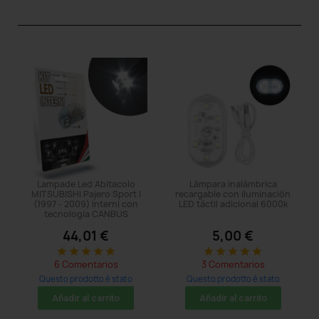
Lampade Led Abitacolo
Lámpara inalámbrica
MITSUBISHI Pajero Sport I
recargable con iluminación
(1997 - 2009) Interni con
LED táctil adicional 6000k
tecnologia CANBUS
44,01 €
5,00 €
star
star
star
star
star
star
star
star
star
star
6 Comentarios
3 Comentarios
Questo prodotto è stato
Questo prodotto è stato
acquistato: 11 times
acquistato: 110 times
Añadir al carrito
Añadir al carrito