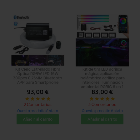
Kit Cielo Estrellado Fibra
Kit de tira LED acrílica
Óptica RGBW LED 16W
mágica, aplicación
300pcs 0.75MM Bluetooth
inalámbrica acrílica para
APP para Smartphone
interiores, iluminación
ambiental RGBIC 6 en 1
93,00 €
83,00 €
star
star
star
star
star
star
star
star
star
star
2 Comentarios
3 Comentarios
Questo prodotto è stato
Questo prodotto è stato
acquistato: 41 times
acquistato: 47 times
Añadir al carrito
Añadir al carrito