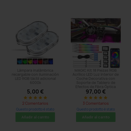
Lámpara inalámbrica
MAGIC Kit 18 Piezas RGB
recargable con iluminación
Acrílico LED Luz Interior de
LED RGB táctil adicional
Coche Decorativa con
6000k
Soporte de Tablero de
Efectos de Fibra Óptica
5,00 €
97,00 €
star
star
star
star
star
star
star
star
star
star
2 Comentarios
3 Comentarios
Questo prodotto è stato
Questo prodotto è stato
acquistato: 152 times
acquistato: 374 times
Añadir al carrito
Añadir al carrito