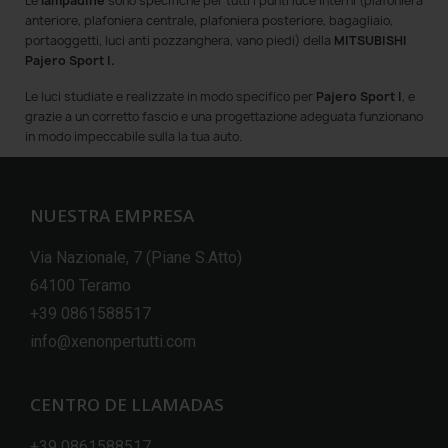
Le
lampadine
sono specifiche per tutti i punti luce interni (plafoniera
anteriore, plafoniera centrale, plafoniera posteriore, bagagliaio,
portaoggetti, luci anti pozzanghera, vano piedi) della
MITSUBISHI
Pajero Sport I.
Le luci
studiate e realizzate in modo specifico per
Pajero Sport I
, e
grazie a un corretto fascio e una progettazione adeguata funzionano
in modo impeccabile sulla la tua auto.
NUESTRA EMPRESA
Via Nazionale, 7 (Piane S.Atto)
64100 Teramo
+39 0861588517
info@xenonpertutti.com
CENTRO DE LLAMADAS
+39 0861588517