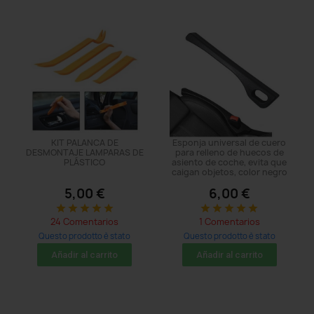
KIT PALANCA DE
Esponja universal de cuero
DESMONTAJE LAMPARAS DE
para relleno de huecos de
PLÁSTICO
asiento de coche, evita que
caigan objetos, color negro
5,00 €
6,00 €
star
star
star
star
star
star
star
star
star
star
24 Comentarios
1 Comentarios
Questo prodotto è stato
Questo prodotto è stato
acquistato: 482 times
acquistato: 86 times
Añadir al carrito
Añadir al carrito