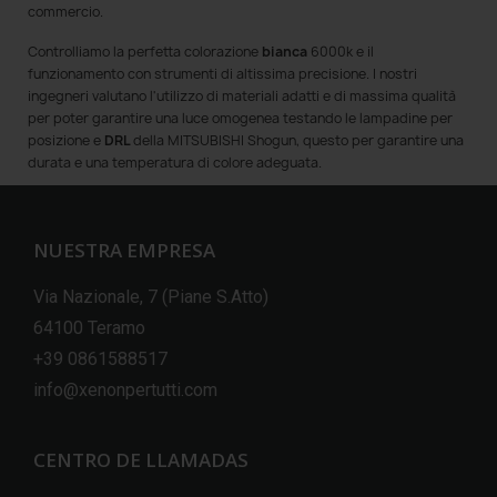
commercio.
Controlliamo la perfetta colorazione
bianca
6000k e il
funzionamento con strumenti di altissima precisione. I nostri
ingegneri valutano l'utilizzo di materiali adatti e di massima qualità
per poter garantire una luce omogenea testando le lampadine per
posizione e
DRL
della MITSUBISHI Shogun, questo per garantire una
durata e una temperatura di colore adeguata.
NUESTRA EMPRESA
Via Nazionale, 7 (Piane S.Atto)
64100 Teramo
+39 0861588517
info@xenonpertutti.com
CENTRO DE LLAMADAS