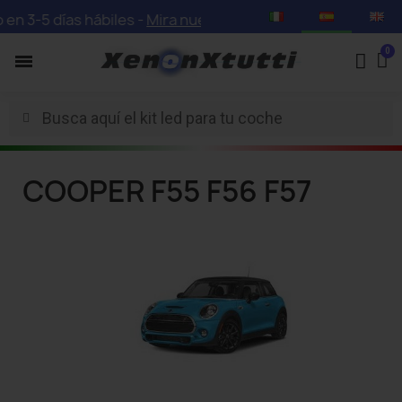
en 3-5 días hábiles -
Mira nuestras ofertas especiales con
COOPER F55 F56 F57