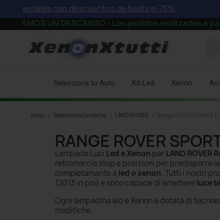
especiales con descuentos de hasta el 75%
AMOS UN DESCANSO - Los pedidos realizados a partir de l
Selecciona tu Auto
Kit Led
Xenón
Ac
Inicio
Selecciona tu coche
LAND ROVER
Range ROVER Sport II (L
RANGE ROVER SPORT I
Lampade Luci
Led e Xenon
per
LAND ROVER Ran
retromarcia stop e posizioni per predisporre 
completamante a
led o xenon.
Tutti i nostri 
(2013 in poi) e sono capace di emettere
luce 
Ogni lampadina led e Xenon è dotata di tecnol
modifiche.