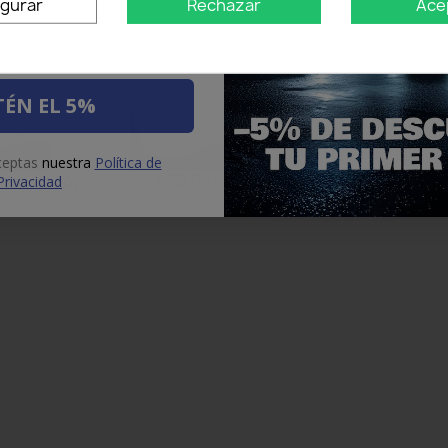
igurar
Rechazar
Ace
ÉN EL 5%
aceptas
nuestra
Política de
one e Stop
LED Retronebbia
LED Pos
Privacidad
Di