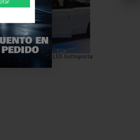
ptar
izione o
LED Sottoporta
urno