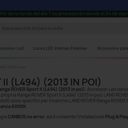
a tarde del día 7 se procesarán desde el 24 de agosto.
cesorios Led
Luces LED Internas Externas
Accesorios par
494) (2013 in poi)
I (L494) (2013 IN POI)
ge ROVER Sport II (L494) (2013 in poi)
.
Accessori Led xenon
la propria Range ROVER Sport II (L494) (2013 in poi) LAND ROVE
prodotti sono specifici per il marchio LAND ROVER Range ROVER S
bianca 6000K
.
ogia
CANBUS no error
, ed è consente l'installazione
Plug & Pla