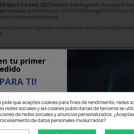
 Sport II (L494) (2013 in poi)
anabbaglianti abbaglianti fen
 bulbi lampada specifiche per LAND ROVER Range ROVER Sport II
curezza nella guida notturna.
luminazione che migliorano l'estetica e la sicurezza della propri
e.
en tu primer
edido
PARA TI!
eo electrónico aquí abajo
e pide que aceptes cookies para fines de rendimiento, redes so
5% DE DESCUENTO
en tu
as redes sociales y las cookies publicitarias de terceros se util
mer pedido.
Xenon
Kit LED Interni
LED 
nciones de redes sociales y anuncios personalizados. ¿Aceptas
 procesamiento de datos personales involucrados?