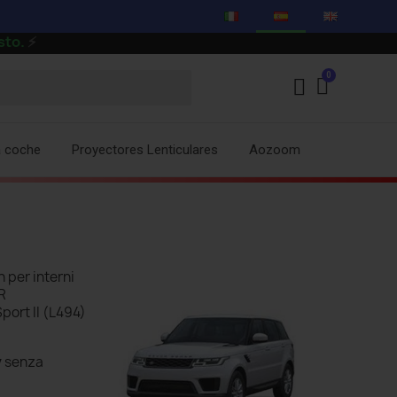
⚡
a coche
Proyectores Lenticulares
Aozoom
 per interni
R
port II (L494)
y
senza