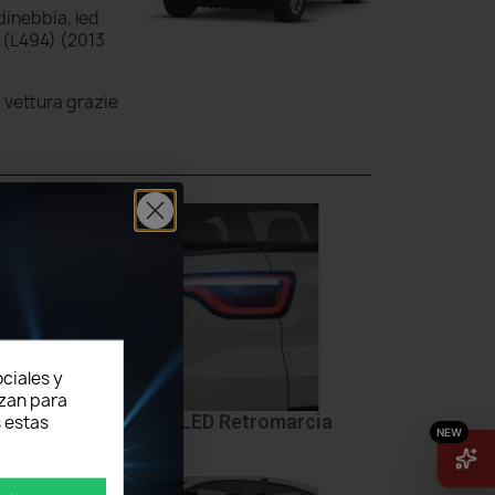
dinebbia, led
 (L494) (2013
a vettura grazie
ciales y
izan para
Targa
LED Retromarcia
 estas