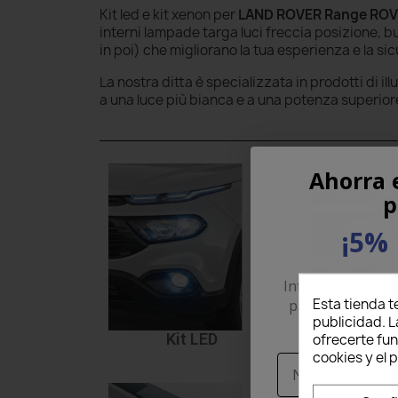
Kit led e kit xenon per
LAND ROVER Range ROVER
interni lampade targa luci freccia posizione,
in poi) che migliorano la tua esperienza e la si
La nostra ditta è specializzata in prodotti di il
a una luce più bianca e a una potenza superior
Ahorra 
p
¡5% 
Introduce tu corr
Esta tienda t
para recibir un
publicidad. L
pri
Kit LED
Kit 
ofrecerte fu
cookies y el
Nome