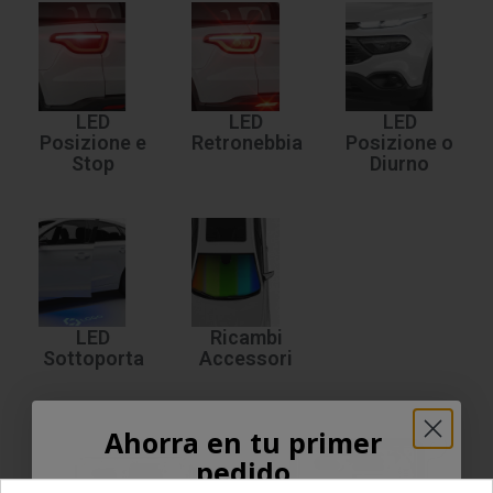
LED
LED
LED
Posizione e
Retronebbia
Posizione o
Stop
Diurno
LED
Ricambi
Sottoporta
Accessori
Ahorra en tu primer
pedido