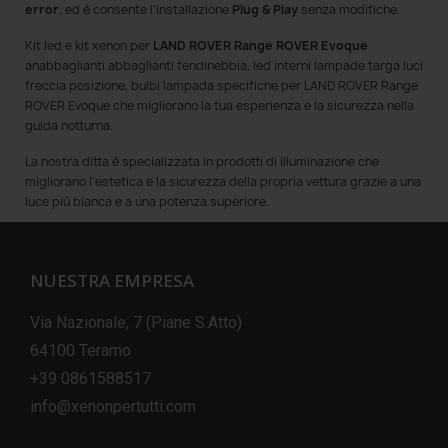
error
, ed è consente l'installazione
Plug & Play
senza modifiche.
Kit led e kit xenon per
LAND ROVER Range ROVER Evoque
anabbaglianti abbaglianti fendinebbia, led interni lampade targa luci
freccia posizione, bulbi lampada specifiche per LAND ROVER Range
ROVER Evoque che migliorano la tua esperienza e la sicurezza nella
guida notturna.
La nostra ditta è specializzata in prodotti di illuminazione che
migliorano l'estetica e la sicurezza della propria vettura grazie a una
luce più bianca e a una potenza superiore.
NUESTRA EMPRESA
Via Nazionale, 7 (Piane S.Atto)
64100 Teramo
+39 0861588517
info@xenonpertutti.com