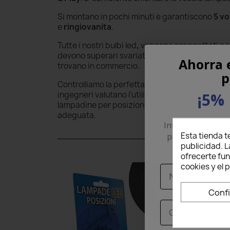
Si montano in pochi minuti e garantiscono
5 vo
e
ringiovanita
.
Tutte i nostri bulbi led
,
vengono proggettati e re
devono superari svariati test al fine di poter g
Ahorra 
trovano in commercio.
p
Controlliamo la perfetta colorazione
bianca
60
¡5% 
ingegneri valutano l'utilizzo di materiali adat
lampadine per posizione e
DRL
della LANCIA Vo
adeguata.
Introduce tu corr
Esta tienda t
para recibir un
publicidad. L
pri
ofrecerte fu
cookies y el
Nome
Conf
Email