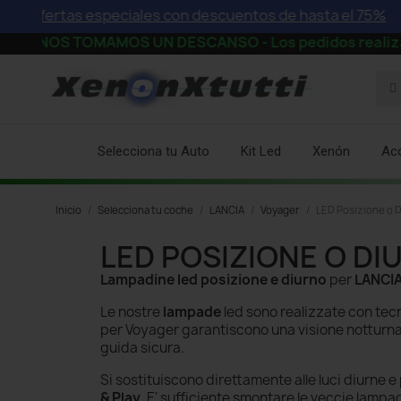
 ofertas especiales con descuentos de hasta el 75%
⚡
NOS TOMAMOS UN DESCANSO - Los pedidos realizados a p
Selecciona tu Auto
Kit Led
Xenón
Ac
Inicio
Selecciona tu coche
LANCIA
Voyager
LED Posizione o 
LED POSIZIONE O DI
Lampadine led posizione e diurno
per
LANCI
Le nostre
lampade
led sono realizzate con tecn
per Voyager
garantiscono una visione notturn
guida sicura.
Si sostituiscono direttamente alle luci diurne e 
& Play
. E' sufficiente smontare le veccie
lampad