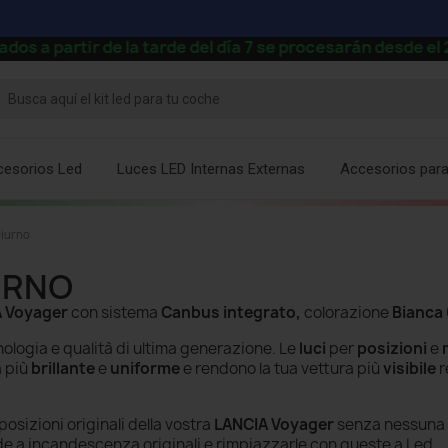
artir de la tarde del día 7 se procesarán desde el 24 d
cesorios Led
Luces LED Internas Externas
Accesorios par
Diurno
URNO
A Voyager
con sistema
Canbus integrato,
colorazione
Bianca
ologia e qualità di ultima generazione. Le
luci
per
posizioni
e
a più
brillante
e
uniforme
e rendono la tua vettura più
visibile
r
posizioni originali della vostra
LANCIA Voyager
senza nessuna
e a incandescenza
originali e rimpiazzarle con queste a Led.