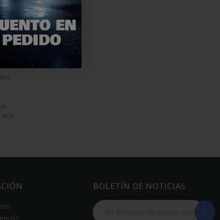
faros,
lvo
os
: 1859
ACIÓN
BOLETÍN DE NOTICIAS
mos
amos?