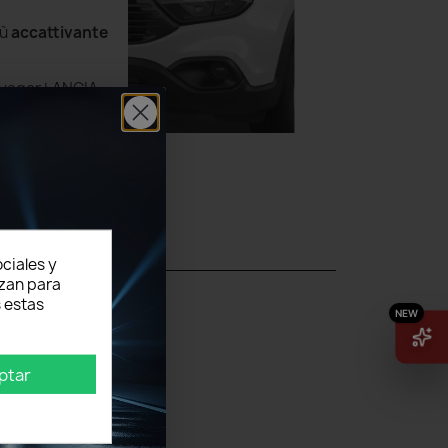
iù
accattivante
Voyager LANCIA
ampade ce si
nostri
stando le
olore
ciales y
izan para
 estas
ptar