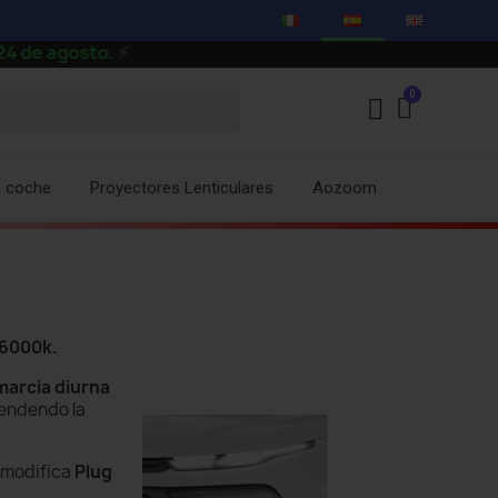
e agosto.
⚡
a coche
Proyectores Lenticulares
Aozoom
 6000k.
marcia diurna
endendo la
 modifica
Plug