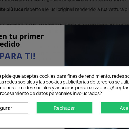
lte più luce
rispetto alle luci originali rendendo la tua vettura p
alizzati nei nostri stabilimenti. Prima di essere vendute per 
arantire una
durata
e un
efficienza
molto superiore a tutte le l
en tu primer
edido
00k e il funzionamento con strumenti di altissima precisione. I 
PARA TI!
ti e di massima qualità per poter garantire una luce omogenea te
yager, questo per garantire una durata e una temperatura di c
eo electrónico aquí abajo
e pide que aceptes cookies para fines de rendimiento, redes so
5% DE DESCUENTO
en tu
as redes sociales y las cookies publicitarias de terceros se util
mer pedido.
nciones de redes sociales y anuncios personalizados. ¿Aceptas
 procesamiento de datos personales involucrados?
igurar
Rechazar
Ace