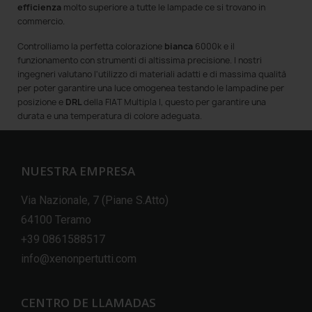
efficienza
molto superiore a tutte le lampade ce si trovano in
commercio.
Controlliamo la perfetta colorazione
bianca
6000k e il
funzionamento con strumenti di altissima precisione. I nostri
ingegneri valutano l'utilizzo di materiali adatti e di massima qualità
per poter garantire una luce omogenea testando le lampadine per
posizione e
DRL
della FIAT Multipla I, questo per garantire una
durata e una temperatura di colore adeguata.
NUESTRA EMPRESA
Via Nazionale, 7 (Piane S.Atto)
64100 Teramo
+39 0861588517
info@xenonpertutti.com
CENTRO DE LLAMADAS