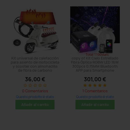
Kit universal de calefacción
copy of Kit Cielo Estrellado
para asiento de motocicleta
Fibra Óptica RGBW LED 16W
y scooter con almohadilla
300pcs 0.75MM Bluetooth
de fibra de carbono
APP para Smartphone
36,00 €
301,00 €
star_border
star_border
star_border
star_border
star_border
star
star
star
star
star
0 Comentarios
1 Comentarios
Questo prodotto è stato
Questo prodotto è stato
acquistato: 53 times
acquistato: 8 times
Añadir al carrito
Añadir al carrito