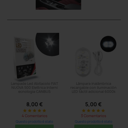
Lampade Led Abitacolo FIAT
Lámpara inalámbrica
NUOVA 500 Elettrica Interni
recargable con iluminación
ecnologia CANBUS
LED táctil adicional 6000k
8,00 €
5,00 €
star
star
star
star
star
star
star
star
star
star
4 Comentarios
3 Comentarios
Questo prodotto è stato
Questo prodotto è stato
acquistato: 29 times
acquistato: 110 times