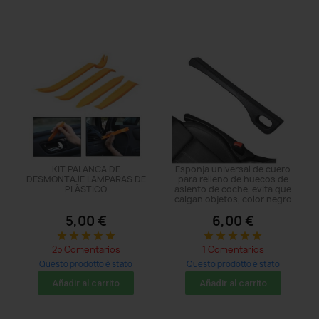
KIT PALANCA DE
Esponja universal de cuero
DESMONTAJE LAMPARAS DE
para relleno de huecos de
PLÁSTICO
asiento de coche, evita que
caigan objetos, color negro
5,00 €
6,00 €
star
star
star
star
star
star
star
star
star
star
25 Comentarios
1 Comentarios
Questo prodotto è stato
Questo prodotto è stato
acquistato: 482 times
acquistato: 86 times
Añadir al carrito
Añadir al carrito