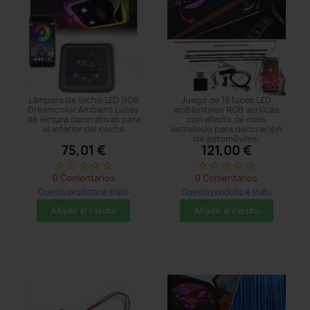
Lámpara de techo LED RGB
Juego de 18 luces LED
Dreamcolor Ambient Luces
ambientales RGB acrílicas
de lectura decorativas para
con efecto de cielo
el interior del coche
estrellado para decoración
de automóviles.
75,01 €
121,00 €
star_border
star_border
star_border
star_border
star_border
star_border
star_border
star_border
star_border
star_border
0 Comentarios
0 Comentarios
Questo prodotto è stato
Questo prodotto è stato
acquistato: 5 times
acquistato: 5 times
Añadir al carrito
Añadir al carrito