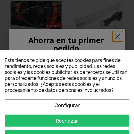
Ahorra en tu primer
pedido
Kit universal de calefacción
copy of Kit de calefacción
¡5% PARA TI!
para volante de coche con
universal para asiento de
Esta tienda te pide que aceptes cookies para fines de
almohadilla de fibra de
automóvil Almohadilla de
rendimiento, redes sociales y publicidad. Las redes
carbono y 6 niveles de
fibra de carbono
potencia
sociales y las cookies publicitarias de terceros se utilizan
Introduce tu correo electrónico aquí abajo
45,01 €
22,00 €
para ofrecerte funciones de redes sociales y anuncios
para recibir un
5% DE DESCUENTO
en tu
star
star
star
star
star
star
star
star
star
star
personalizados. ¿Aceptas estas cookies y el
primer pedido.
1 Comentarios
1 Comentarios
procesamiento de datos personales involucrados?
Questo prodotto è stato
Questo prodotto è stato
Nome
acquistato: 5 times
acquistato: 5 times
Añadir al carrito
Añadir al carrito
Configurar
Rechazar
Email