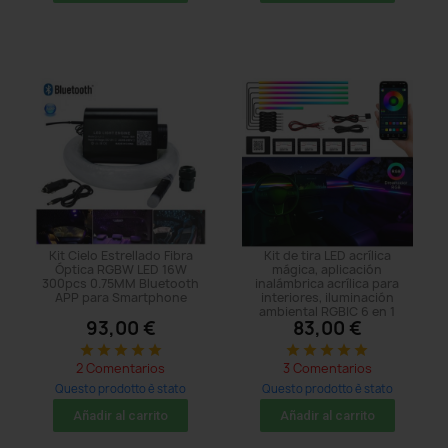
Kit Cielo Estrellado Fibra
Kit de tira LED acrílica
Óptica RGBW LED 16W
mágica, aplicación
300pcs 0.75MM Bluetooth
inalámbrica acrílica para
APP para Smartphone
interiores, iluminación
ambiental RGBIC 6 en 1
93,00 €
83,00 €
star
star
star
star
star
star
star
star
star
star
2 Comentarios
3 Comentarios
Questo prodotto è stato
Questo prodotto è stato
acquistato: 41 times
acquistato: 47 times
Añadir al carrito
Añadir al carrito