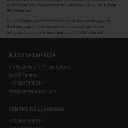
portaoggetti, luci anti pozzanghera, vano piedi) della
FIAT NUOVA
500 Elettrica.
Le luci
studiate e realizzate in modo specifico per
NUOVA 500
Elettrica
, e grazie a un corretto fascio e una progettazione
adeguata funzionano in modo impeccabile sulla la tua auto.
NUESTRA EMPRESA
Via Nazionale, 7 (Piane S.Atto)
64100 Teramo
+39 0861588517
info@xenonpertutti.com
CENTRO DE LLAMADAS
+39 0861588517