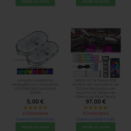
Añadir al carrito
Añadir al carrito
Lámpara inalámbrica
MAGIC Kit 18 Piezas RGB
recargable con iluminación
Acrílico LED Luz Interior de
LED RGB táctil adicional
Coche Decorativa con
6000k
Soporte de Tablero de
Efectos de Fibra Óptica
5,00 €
97,00 €
star
star
star
star
star
star
star
star
star
star
2 Comentarios
3 Comentarios
Questo prodotto è stato
Questo prodotto è stato
acquistato: 152 times
acquistato: 374 times
Añadir al carrito
Añadir al carrito