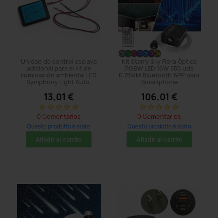
Unidad de control esclava
Kit Starry Sky Fibra Óptica
adicional para el kit de
RGBW LED 16W 550 uds
iluminación ambiental LED
0.75MM Bluetooth APP para
Symphony Light Auto.
Smartphone
13,01 €
106,01 €
star_border
star_border
star_border
star_border
star_border
star_border
star_border
star_border
star_border
star_border
0 Comentarios
0 Comentarios
Questo prodotto è stato
Questo prodotto è stato
acquistato: 5 times
acquistato: 29 times
Añadir al carrito
Añadir al carrito