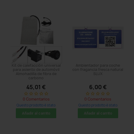
Kit de calefacción universal
Ambientador para coche
para asiento de automóvil
con fragancia fresca natural
Almohadilla de fibra de
SLUX
carbono
45,01 €
6,00 €
star_border
star_border
star_border
star_border
star_border
star_border
star_border
star_border
star_border
star_border
0 Comentarios
0 Comentarios
Questo prodotto è stato
Questo prodotto è stato
acquistato: 65 times
acquistato: 26 times
Añadir al carrito
Añadir al carrito