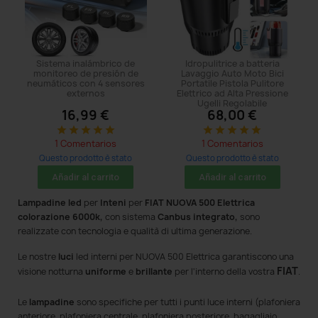
Sistema inalámbrico de
Idropulitrice a batteria
monitoreo de presión de
Lavaggio Auto Moto Bici
neumáticos con 4 sensores
Portatile Pistola Pulitore
externos
Elettrico ad Alta Pressione
Ugelli Regolabile
16,99 €
68,00 €
star
star
star
star
star
star
star
star
star
star
1 Comentarios
1 Comentarios
Questo prodotto è stato
Questo prodotto è stato
acquistato: 14 times
acquistato: 14 times
Añadir al carrito
Añadir al carrito
Lampadine led
per
Inteni
per
FIAT NUOVA 500 Elettrica
colorazione 6000k,
con sistema
Canbus integrato,
sono
realizzate con tecnologia e qualità di ultima generazione.
Le nostre
luci
led interni per NUOVA 500 Elettrica
garantiscono una
FIAT
visione notturna
uniforme
e
brillante
per l'interno della vostra
.
Le
lampadine
sono specifiche per tutti i punti luce interni (plafoniera
anteriore, plafoniera centrale, plafoniera posteriore, bagagliaio,