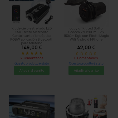
Kit de cielo estrellado LED
copy of Kit Led Sotto
550 Efecto Meteorito
Scocca 2 x 120Cm + 2 x
Centelleante fibra óptica
150Cm Rgb con Effetti Magic
RGBW aplicación Bluetooth
Wifi Android I-Phone
para teléfono
149,00 €
42,00 €
star
star
star
star
star
star_border
star_border
star_border
star_border
star_border
3 Comentarios
0 Comentarios
Questo prodotto è stato
Questo prodotto è stato
acquistato: 8 times
acquistato: 5 times
Añadir al carrito
Añadir al carrito