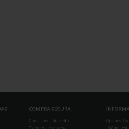
DAS
COMPRA SEGURA
INFORM
Condiciones de venta
Quiénes So
Tiempos de entrega
¿Dónde est