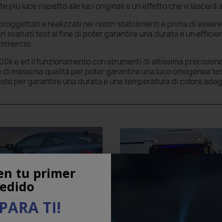
 più luce rispetto alle luci originali e un effetto che vi lascerà
roggettati e realizzati nei nostri stabilimenti e prima di esser
svariati test al fine di poter garantire una durata e un effici
commercio.
0k e ed il funzionamento con strumenti di altissima precisione.
i e di massima qualità per poter garantire una luce omogenea test
esto per garantire una durata e una temperatura di colore ade
en tu primer
edido
PARA TI!