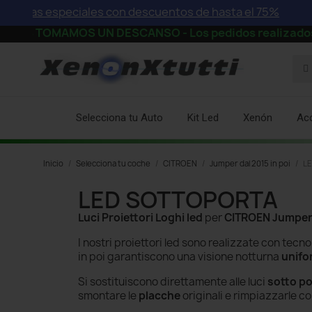
rtas especiales con descuentos de hasta el 75%
S TOMAMOS UN DESCANSO - Los pedidos realizados a partir
Selecciona tu Auto
Kit Led
Xenón
Ac
Inicio
Selecciona tu coche
CITROEN
Jumper dal 2015 in poi
LE
LED SOTTOPORTA
Luci Proiettori Loghi led
per
CITROEN Jumper 
I nostri proiettori led sono realizzate con tecn
in poi
garantiscono una visione notturna
unif
Si sostituiscono direttamente alle luci
sotto po
smontare le
placche
originali e rimpiazzarle c