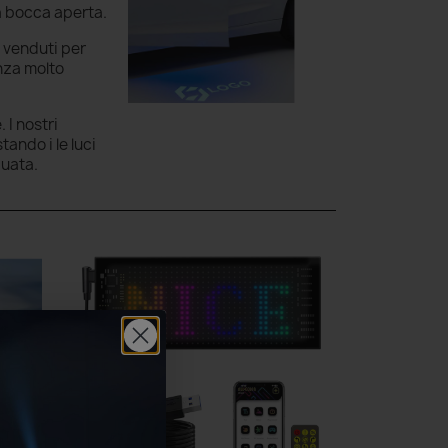
 a bocca aperta.
e venduti per
enza molto
 I nostri
ando i le luci
guata.