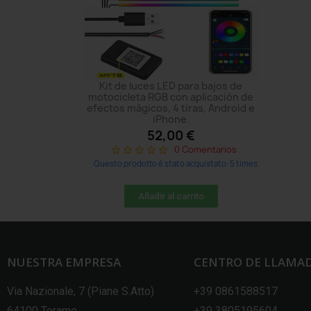
Kit de luces LED para bajos de
motocicleta RGB con aplicación de
efectos mágicos, 4 tiras, Android e
iPhone.
52,00 €
0 Comentarios
star_border
star_border
star_border
star_border
star_border
Questo prodotto è stato acquistato: 5 times
Añadir al carrito
NUESTRA EMPRESA
CENTRO DE LLAMA
Via Nazionale, 7 (Piane S.Atto)
+39 0861588517
64100 Teramo
+39 3805195604