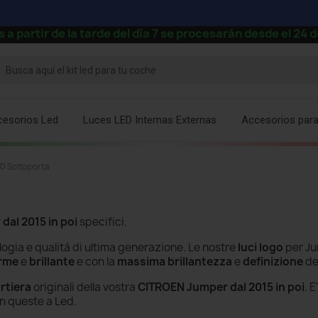
 de la tarde del día 7 se procesarán desde el 24 de ag
cesorios Led
Luces LED Internas Externas
Accesorios par
D Sottoporta
dal 2015 in poi
specifici.
ologia e qualità di ultima generazione. Le nostre
luci
logo
per Ju
orme
e
brillante
e con la
massima brillantezza
e
definizione
de
rtiera
originali della vostra
CITROEN Jumper dal 2015 in poi
. E
on queste a Led.