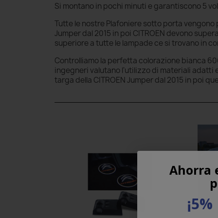
Si montano in pochi minuti e garantiscono 5 volte
Tutte le nostre Plafoniere sotto porta vengono p
Jumper dal 2015 in poi CITROEN devono superari 
superiore a tutte le lampade ce si trovano in 
Controlliamo la perfetta colorazione bianca 600
ingegneri valutano l'utilizzo di materiali adatt
targa della CITROEN Jumper dal 2015 in poi qu
Ahorra 
p
¡5% 