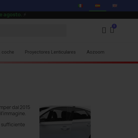
osto.
⚡
a coche
Proyectores Lenticulares
Aozoom
mper dal 2015
ll'immagine.
' sufficiente