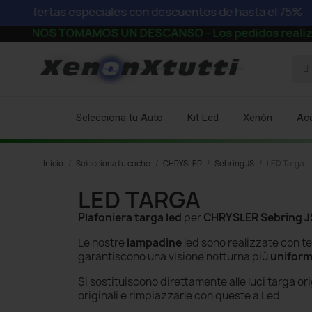
s ofertas especiales con descuentos de hasta el 75%
⚡
NOS TOMAMOS UN DESCANSO - Los pedidos realizados a 
Selecciona tu Auto
Kit Led
Xenón
Ac
Inicio
Selecciona tu coche
CHRYSLER
Sebring JS
LED Targa
LED TARGA
Plafoniera targa led
per
CHRYSLER Sebring 
Le nostre
lampadine
led sono realizzate con te
garantiscono una visione notturna più
unifor
Si sostituiscono direttamente alle luci targa ori
originali e rimpiazzarle con queste a Led.