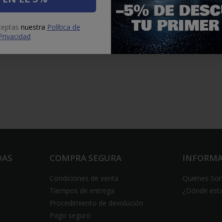
aceptas
nuestra
Política de
Privacidad
DAS
COMPRA SEGURA
INFORM
Condiciones de venta
Quiénes So
Tiempos de entrega
¿Dónde est
Procedimiento de devolución
Pago seguro