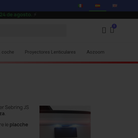
de agosto.
⚡
a coche
Proyectores Lenticulares
Aozoom
er Sebring JS
za
.
re le
placche