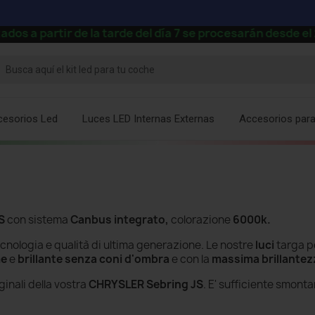
partir de la tarde del día 7 se procesarán desde el 24 
cesorios Led
Luces LED Internas Externas
Accesorios par
JS
con sistema
Canbus integrato,
colorazione
6000k.
cnologia e qualità di ultima generazione. Le nostre
luci
targa p
me
e
brillante senza
coni d'ombra
e con la
massima brillantez
ginali della vostra
CHRYSLER Sebring JS
. E' sufficiente smonta