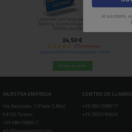
Al suscribirte, 
Lampade Led Targa per CHRYSLER
Sebring JS tecnologia CANBUS Kit
6000k Luce Bianca
24,50 €
0 Comentarios
star_border
star_border
star_border
star_border
star_border
Questo prodotto è stato acquistato: 5 times
Añadir al carrito
NUESTRA EMPRESA
CENTRO DE LLAMA
Via Nazionale, 7 (Piane S.Atto)
+39 0861588517
64100 Teramo
+39 3805195604
+39 0861588517
info@xenonpertutti.com