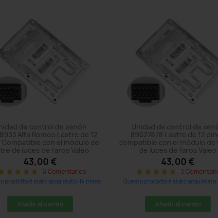
nidad de control de xenón
Unidad de control de xen
8933 Alfa Romeo Lastre de 12
89027878 Lastre de 12 pi
 Compatible con el módulo de
compatible con el módulo de 
stre de luces de faros Valeo
de luces de faros Valeo
43,00 €
43,00 €
6 Comentarios
3 Comentari
tar
star
star
star
star
star
star
star
star
star
 prodotto è stato acquistato: 14 times
Questo prodotto è stato acquistato: 
Añadir al carrito
Añadir al carrito