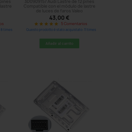
 pines
3D0909157 Audi Lastre de 12 pines
lastre
Compatible con el módulo de lastre
de luces de faros Valeo
43,00 €
os
5 Comentarios
star
star
star
star
star
 8 times
Questo prodotto è stato acquistato: 11 times
Añadir al carrito