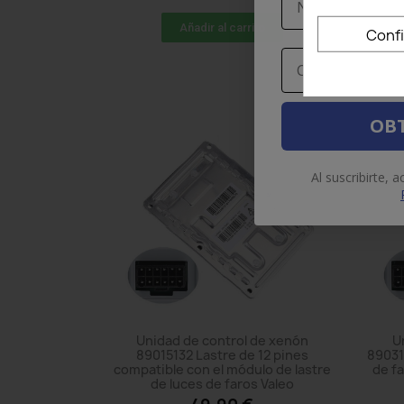
Añadir al carrito
Conf
Email
OBT
Al suscribirte, 
Unidad de control de xenón
U
89015132 Lastre de 12 pines
89031
compatible con el módulo de lastre
de fa
de luces de faros Valeo