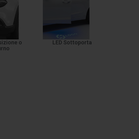
izione o
LED Sottoporta
urno