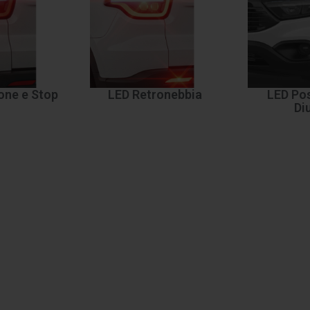
one e Stop
LED Retronebbia
LED Pos
Di