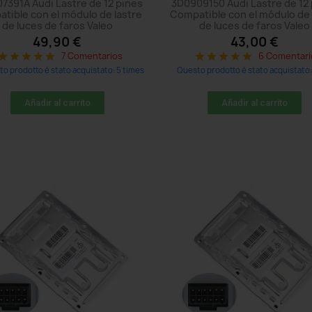
7391A Audi Lastre de 12 pines
3D0909150 Audi Lastre de 12
tible con el módulo de lastre
Compatible con el módulo de 
de luces de faros Valeo
de luces de faros Valeo
49,90 €
43,00 €
7 Comentarios
6 Comentari
star
star
star
star
star
star
star
star
star
star
o prodotto è stato acquistato: 5 times
Questo prodotto è stato acquistato:
Añadir al carrito
Añadir al carrito