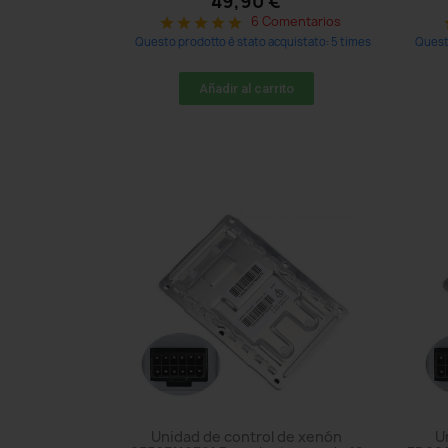
49,90 €
6 Comentarios
star
star
star
star
star
s
Questo prodotto è stato acquistato: 5 times
Questo
Añadir al carrito
Unidad de control de xenón
U