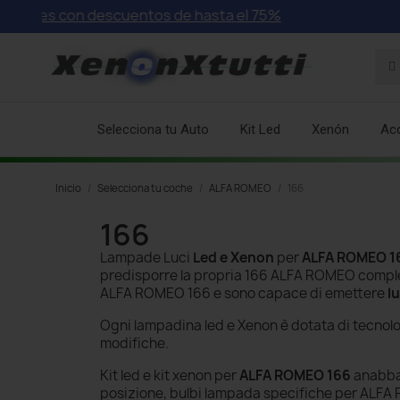
on descuentos de hasta el 75%
Selecciona tu Auto
Kit Led
Xenón
Ac
Inicio
Selecciona tu coche
ALFA ROMEO
166
166
Lampade Luci
Led e Xenon
per
ALFA ROMEO 1
predisporre la propria 166 ALFA ROMEO comp
ALFA ROMEO 166 e sono capace di emettere
l
Ogni lampadina led e Xenon è dotata di tecnol
modifiche.
Kit led e kit xenon per
ALFA ROMEO 166
anabbag
posizione, bulbi lampada specifiche per ALFA 