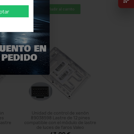
Añadir al carrito
ptar
ón
Unidad de control de xenón
es
89038598 Lastre de 12 pines
lastre
compatible con el módulo de lastre
de luces de faros Valeo