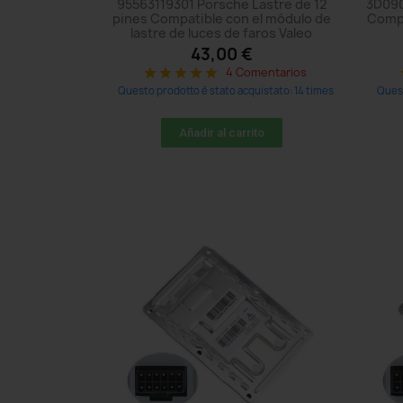
95563119301 Porsche Lastre de 12
3D090
pines Compatible con el módulo de
Compa
lastre de luces de faros Valeo
43,00 €
4 Comentarios
star
star
star
star
star
Questo prodotto è stato acquistato: 14 times
Quest
Añadir al carrito