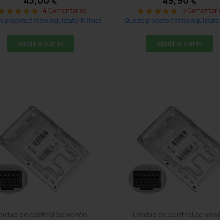
43,00 €
49,90 €
4 Comentarios
5 Comentari
tar
star
star
star
star
star
star
star
star
star
 prodotto è stato acquistato: 14 times
Questo prodotto è stato acquistato:
Añadir al carrito
Añadir al carrito
nidad de control de xenón
Unidad de control de xen