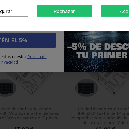
Añadir al carrito
Añadir al carrito
igurar
Rechazar
Ace
ÉN EL 5%
aceptas
nuestra
Política de
Privacidad
nidad de control de xenón
Unidad de control de xen
486 Módulo de lastre de luces
89032131 Lastre de 12 pin
ro Valeo de lastre de 12 pines
compatible con el módulo de 
de luces de faros Valeo