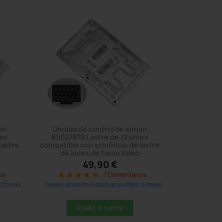
ón
Unidad de control de xenón
nes
89027879 Lastre de 12 pines
lastre
compatible con el módulo de lastre
de luces de faros Valeo
49,90 €
os
7 Comentarios
star
star
star
star
star
11 times
Questo prodotto è stato acquistato: 5 times
Añadir al carrito