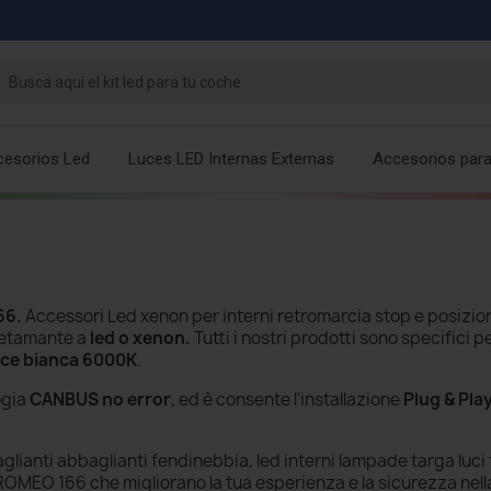
cesorios Led
Luces LED Internas Externas
Accesorios par
66
.
Accessori Led xenon per interni retromarcia stop e posizion
letamante a
led o xenon.
Tutti i nostri prodotti sono specifici p
uce bianca 6000K
.
ogia
CANBUS no error
, ed è consente l'installazione
Plug & Pla
lianti abbaglianti fendinebbia, led interni lampade targa luci 
ROMEO 166 che migliorano la tua esperienza e la sicurezza nell