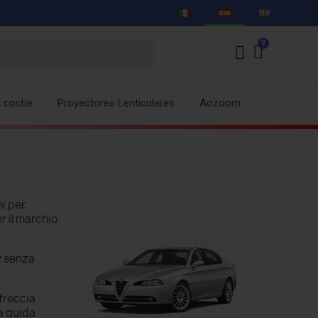
a coche
Proyectores Lenticulares
Aozoom
i per
er il marchio
y
senza
freccia
a guida