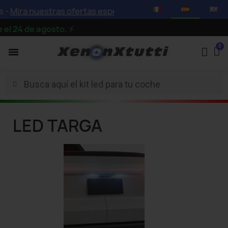
 -
Mira nuestras ofertas especiales con descuentos de has
l 24 de agosto.
⚡
LED TARGA