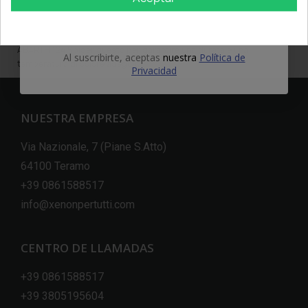
funzionamento con strumenti di altissima precisione. I nostri
OBTÉN EL 5%
ingegneri valutano l'utilizzo di materiali adatti e di massima qualità
per poter garantire una luce omogenea testando i le luci targa della
ABARTH 124 Spider questo per garantire una durata e una
Al suscribirte, aceptas
nuestra
Política de
temperatura di colore adeguata.
Privacidad
NUESTRA EMPRESA
Via Nazionale, 7 (Piane S.Atto)
64100 Teramo
+39 0861588517
info@xenonpertutti.com
CENTRO DE LLAMADAS
+39 0861588517
+39 3805195604