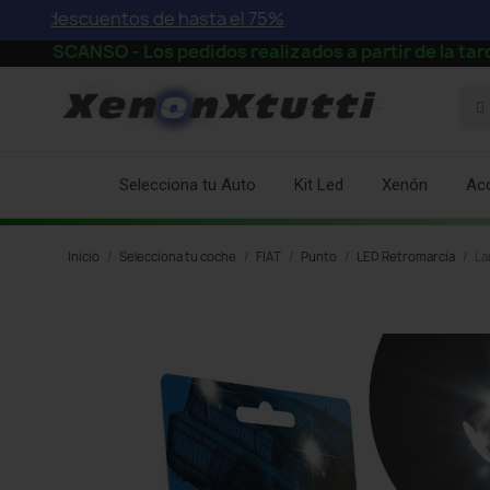
escuentos de hasta el 75%
O - Los pedidos realizados a partir de la tarde del día
Selecciona tu Auto
Kit Led
Xenón
Ac
Inicio
Selecciona tu coche
FIAT
Punto
LED Retromarcia
La