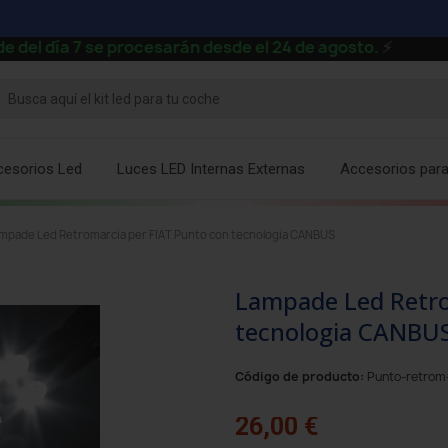
 7 se procesarán desde el 24 de agosto.
⚡
cesorios Led
Luces LED Internas Externas
Accesorios par
mpade Led Retromarcia per FIAT Punto con tecnologia CANBUS
Lampade Led Retro
tecnologia CANBU
Código de producto:
Punto-retro
26,00 €