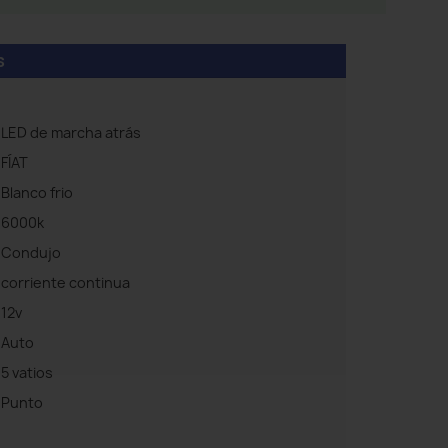
s
LED de marcha atrás
FÍAT
Blanco frio
6000k
Condujo
corriente continua
12v
Auto
5 vatios
Punto