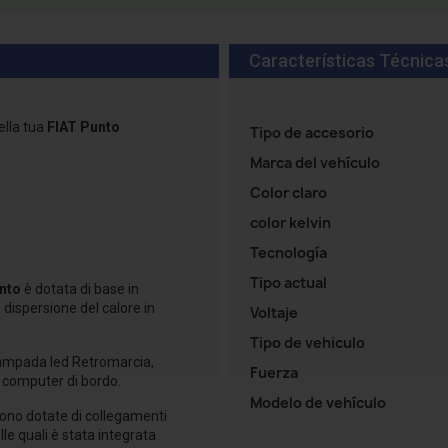
Características Técnica
ella tua
FIAT Punto
Tipo de accesorio
Marca del vehículo
Color claro
color kelvin
Tecnología
Tipo actual
nto
è dotata di base in
e dispersione del calore in
Voltaje
Tipo de vehiculo
 lampada led Retromarcia,
Fuerza
l computer di bordo.
Modelo de vehículo
ono dotate di collegamenti
lle quali è stata integrata