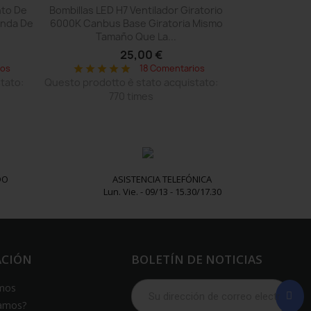
Vista rápida

to De
Bombillas LED H7 Ventilador Giratorio
anda De
6000K Canbus Base Giratoria Mismo
Tamaño Que La...
25,00 €
ios
18 Comentarios
star
star
star
star
star
tato:
Questo prodotto è stato acquistato:
770 times
DO
ASISTENCIA TELEFÓNICA
Lun. Vie. - 09/13 - 15.30/17.30
ACIÓN
BOLETÍN DE NOTICIAS
mos
amos?