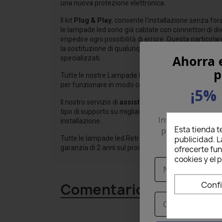
una nuova protezione elettronica.
Il kit
Plug & Play
, consente l'installazione senza fora
le lampade led sono già cablate con connettori di di
impedire ogni possibilità di errore. Questa particolar
la sostituzione di qualunque luce led senza dover ric
Ahorra 
specializzati.
p
Tutte le nostre Lampade led Retromarcia 6000K LU
per funzionare in modo corretto sulla tua
FIAT Pun
¡5% 
Il nostro servizio di
assistenza
con esperienza decen
tipo di supporto su migliaia di prodotti venduti, anch
Introduce tu corr
installazione.
Esta tienda t
para recibir un
Tutte le lampade led Retromarcia per tua
FIAT Pun
publicidad. L
pri
garanzia di 2 anni sul prodotto.
ofrecerte fu
cookies y el
Nome
Conf
Comentarios
Email