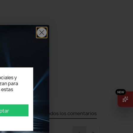
ciales y
izan para
 estas
ptar
Todos los comentarios