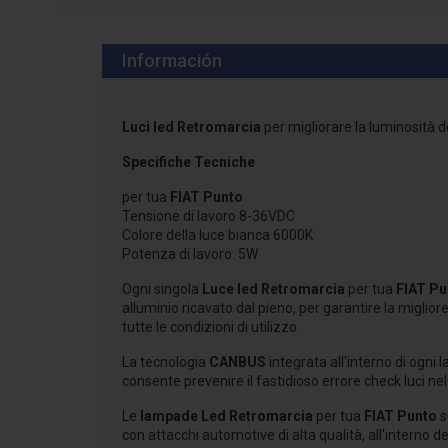
Información
Luci led Retromarcia
per migliorare la luminosità d
Specifiche Tecniche
per tua
FIAT Punto
Tensione di lavoro 8-36VDC
Colore della luce bianca 6000K
Potenza di lavoro: 5W
Ogni singola
Luce led Retromarcia
per tua
FIAT Pu
alluminio ricavato dal pieno, per garantire la miglior
tutte le condizioni di utilizzo.
La tecnologia
CANBUS
integrata all'interno di ogni
consente prevenire il fastidioso errore check luci ne
Le
lampade Led Retromarcia
per tua
FIAT Punto
s
con attacchi automotive di alta qualità, all'interno de