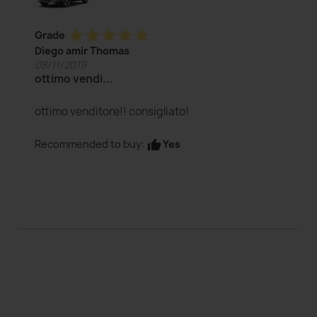
star
star
star
star
star
Grade
Diego amir Thomas
08/11/2019
ottimo vendi...
ottimo venditore!! consigliato!
Yes
Recommended to buy:
thumb_up