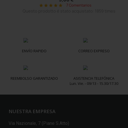
7 Comentarios
star
star
star
star
star
Questo prodotto è stato acquistato: 1859 times
ENVÍO RAPIDO
CORREO EXPRESO
REEMBOLSO GARANTIZADO
ASISTENCIA TELEFÓNICA
Lun. Vie. - 09/13 - 15.30/17.30
NUESTRA EMPRESA
Via Nazionale, 7 (Piane S.Atto)