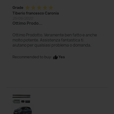
star
star
star
star
star
Grade
Tiberio francesco Caronia
25/06/2020
Ottimo Prodo...
Ottimo Prodotto. Veramente ben fatto e anche
molto potente. Assistenza fantastica ti
aiutano per qualsiasi problema o domanda.
Yes
Recommended to buy:
thumb_up