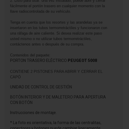
2. Listo para usar: una vez instalado, puede abrir y cerrar
fácilmente el portón trasero en cualquier momento con la
llave radiocontrolada de su vehículo.
Tenga en cuenta que los resortes y las arandelas ya se
insertaron en los tubos termorretráctiles y funcionaron con
una ráfaga de aire caliente. Si desea realizar este paso
usted mismo o no utilizar tubos termorretráctiles,
contáctenos antes o después de su compra.
Contenidos del paquete:
PORTON TRASERO ELÉCTRICO
PEUGEOT 5008
CONTIENE 2 PISTONES PARA ABRIR Y CERRAR EL
CAPÓ
UNIDAD DE CONTROL DE GESTIÓN
BOTÓN INTERIOR Y DE MALETERO PARA APERTURA
CON BOTÓN
Instrucciones de montaje.
* La foto es orientativa, la forma de las centralitas,
conectores y botones puede cambiar ligeramente.