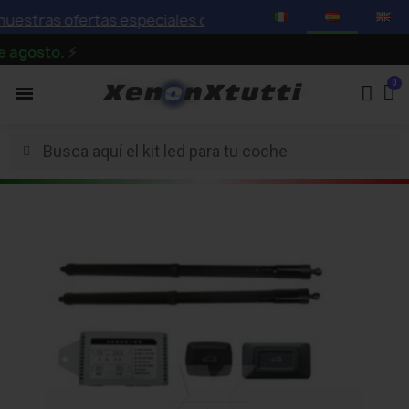
stras ofertas especiales con descuentos de hasta el 75%
gosto.
⚡