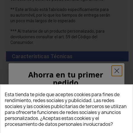
** Este artículo está fabricado específicamente para
su automóvil, por lo que los tiempos de entrega serán
un poco más largos de lo esperado.
*** Al tratarse de un producto personalizado, para
devoluciones consultar el art. 59 del Código del
Consumidor.
Características Técnicas
Ahorra en tu primer
Comentarios
Todos los comentarios
pedido
¡5% PARA TI!
Esta tienda te pide que aceptes cookies para fines de
Valoraciones
rendimiento, redes sociales y publicidad. Las redes
sociales y las cookies publicitarias de terceros se utilizan
5
Introduce tu correo electrónico aquí abajo
para ofrecerte funciones de redes sociales y anuncios
para recibir un
5% DE DESCUENTO
en tu
personalizados. ¿Aceptas estas cookies y el
primer pedido.
star
star
star
star
star
procesamiento de datos personales involucrados?
(8 Comentarios)