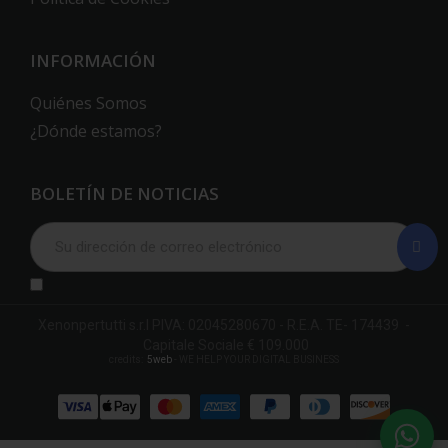
INFORMACIÓN
Quiénes Somos
¿Dónde estamos?
BOLETÍN DE NOTICIAS
Xenonpertutti s.r.l PIVA: 02045280670 - R.E.A. TE- 174439 -
Capitale Sociale € 109.000
credits:
5web
- WE HELP YOUR DIGITAL BUSINESS