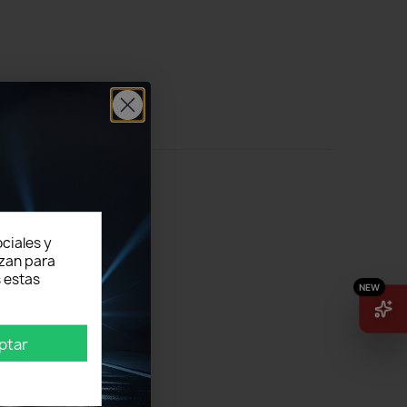
ciales y
izan para
 estas
ptar