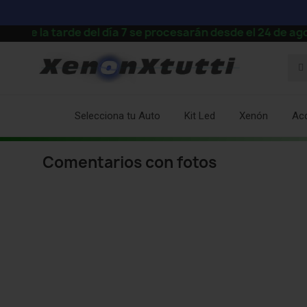
 la tarde del día 7 se procesarán desde el 24 de agost
Selecciona tu Auto
Kit Led
Xenón
Ac
Comentarios con fotos