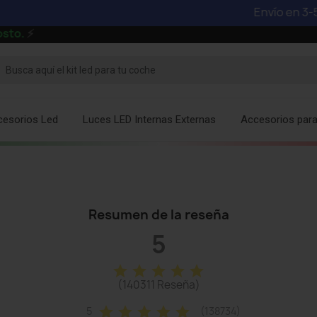
Envío en 3-5 dí
o.
⚡
cesorios Led
Luces LED Internas Externas
Accesorios par
Resumen de la reseña
5
star
star
star
star
star
(140311 Reseña)
star
star
star
star
star
5
(138734)