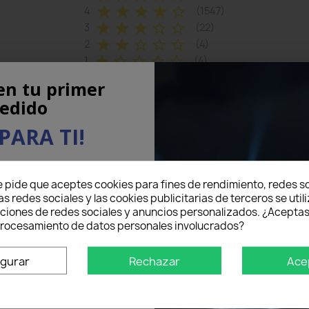
star
star
star
star
star_border
4
(1547)
star
star
star
star_border
star_border
3
(22)
star
star
star_border
star_border
star_border
2
(4)
star
star_border
star_border
star_border
star_border
1
(4)
en tu primer
...
Last
edido
PARA TI!
eo electrónico aquí abajo
e pide que aceptes cookies para fines de rendimiento, redes so
5% DE DESCUENTO
en tu
as redes sociales y las cookies publicitarias de terceros se util
mer pedido.
nciones de redes sociales y anuncios personalizados. ¿Aceptas
 procesamiento de datos personales involucrados?
o un
igurar
Rechazar
Ace
s