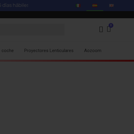
as hábiles -
Mira nuestras ofertas especiales con descuen
a coche
Proyectores Lenticulares
Aozoom