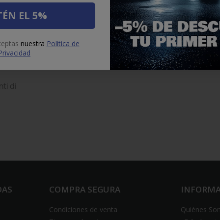
ÉN EL 5%
aceptas
nuestra
Política de
Privacidad
nti di
DAS
COMPRA SEGURA
INFORM
Condiciones de venta
Quiénes So