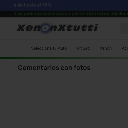
ntos de hasta el 75%
s pedidos realizados a partir de la tarde del día 7 se
Selecciona tu Auto
Kit Led
Xenón
Ac
Comentarios con fotos