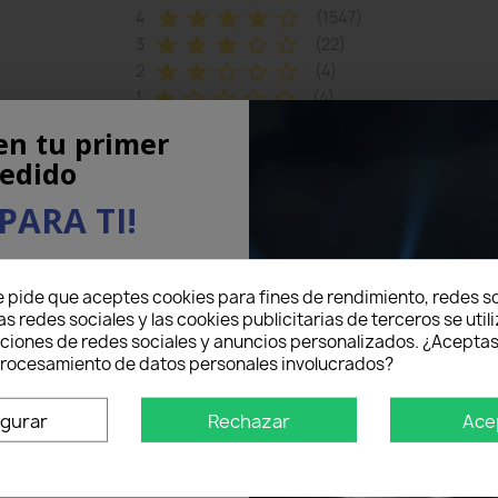
star
star
star
star
star_border
4
(1547)
star
star
star
star_border
star_border
3
(22)
star
star
star_border
star_border
star_border
2
(4)
star
star_border
star_border
star_border
star_border
1
(4)
en tu primer
...
Last
edido
PARA TI!
eo electrónico aquí abajo
e pide que aceptes cookies para fines de rendimiento, redes so
5% DE DESCUENTO
en tu
as redes sociales y las cookies publicitarias de terceros se util
mer pedido.
nciones de redes sociales y anuncios personalizados. ¿Aceptas
 procesamiento de datos personales involucrados?
o un
igurar
Rechazar
Ace
s