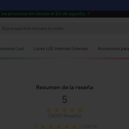
 procesarán desde el 24 de agosto.
⚡
cesorios Led
Luces LED Internas Externas
Accesorios par
Resumen de la reseña
5
star
star
star
star
star
(140311 Reseña)
star
star
star
star
star
5
(138734)