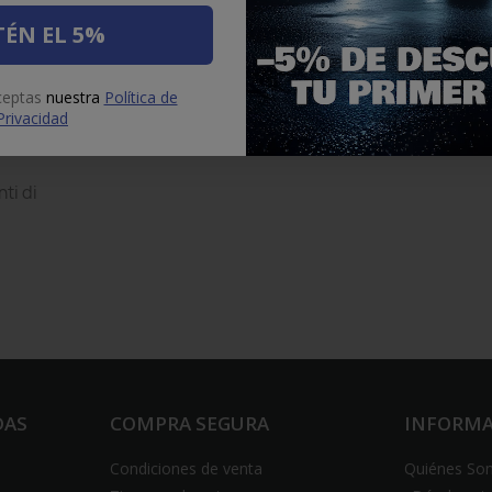
ÉN EL 5%
aceptas
nuestra
Política de
Privacidad
nti di
DAS
COMPRA SEGURA
INFORM
Condiciones de venta
Quiénes So