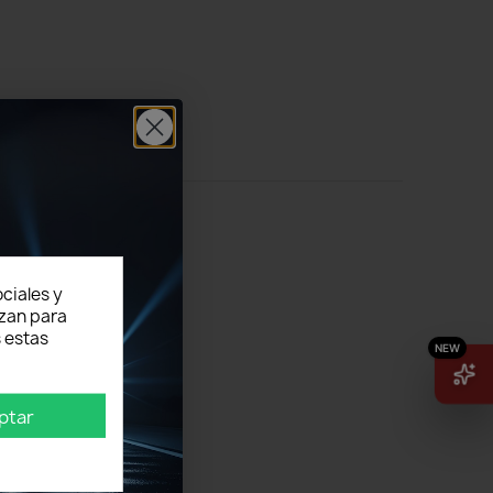
ciales y
izan para
 estas
ptar