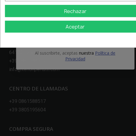
Rechazar
Email
Aceptar
NUESTRA EMPRESA
OBTÉN EL 5%
Via Nazionale, 7 (Piane S.Atto)
64100 Teramo
Al suscribirte, aceptas
nuestra
Política de
Privacidad
+39 0861588517
info@xenonpertutti.com
CENTRO DE LLAMADAS
+39 0861588517
+39 3805195604
COMPRA SEGURA