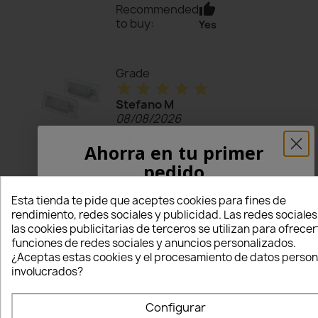
thumb_up
Recommended
to buy:
Yes
Grade
star
star
star
star
star
Stefano M
08/08/2026
Verified
star
Ahorra en tu primer
Purchaser
pedido
acquisto
¡5% PARA TI!
venditore ottimo
Esta tienda te pide que aceptes cookies para fines de
sotto tutti i punti
rendimiento, redes sociales y publicidad. Las redes sociales
di vista, lo
las cookies publicitarias de terceros se utilizan para ofrecer
Introduce tu correo electrónico aquí abajo
consiglio a tutti.
funciones de redes sociales y anuncios personalizados.
para recibir un
5% DE DESCUENTO
en tu
¿Aceptas estas cookies y el procesamiento de datos person
primer pedido.
thumb_up
Recommended
involucrados?
to buy:
Yes
Nome
Configurar