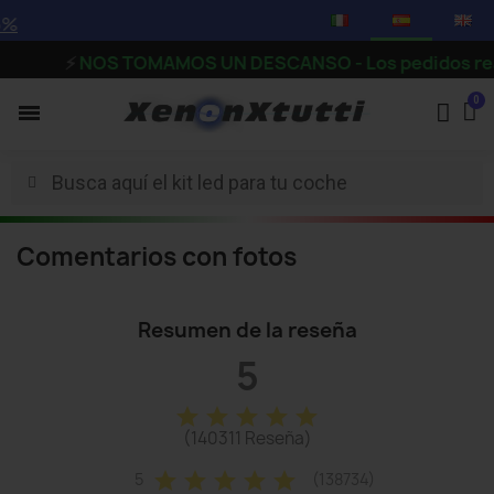
%
⚡
NOS TOMAMOS UN DESCANSO - Los pedidos realizad
Comentarios con fotos
Resumen de la reseña
5
star
star
star
star
star
(140311 Reseña)
star
star
star
star
star
5
(138734)