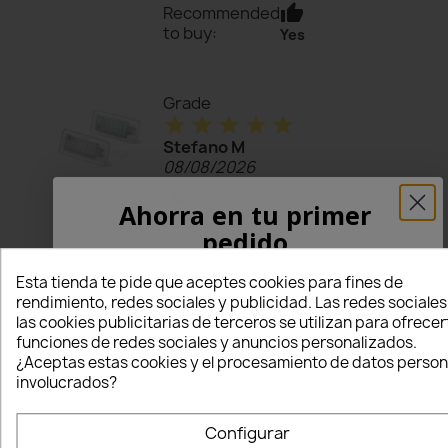
thumb_up
Recommended
to buy:
Yes
Grade
star
star
star
star
star
Stefano M
08/08/2026
Verified
star
Ahorra en tu primer
Purchaser
pedido
acquisto
¡5% PARA TI!
venditore ottimo
Esta tienda te pide que aceptes cookies para fines de
sotto tutti i punti
rendimiento, redes sociales y publicidad. Las redes sociales
di vista, lo
las cookies publicitarias de terceros se utilizan para ofrecer
Introduce tu correo electrónico aquí abajo
consiglio a tutti.
funciones de redes sociales y anuncios personalizados.
para recibir un
5% DE DESCUENTO
en tu
¿Aceptas estas cookies y el procesamiento de datos person
primer pedido.
thumb_up
Recommended
involucrados?
to buy:
Yes
Nome
Configurar