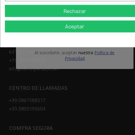
Rechazar
Email
Aceptar
NUESTRA EMPRESA
OBTÉN EL 5%
Via Nazionale, 7 (Piane S.Atto)
64100 Teramo
Al suscribirte, aceptas
nuestra
Política de
Privacidad
+39 0861588517
info@xenonpertutti.com
CENTRO DE LLAMADAS
+39 0861588517
+39 3805195604
COMPRA SEGURA