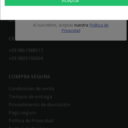
Aceptar
64100 Teramo
OBTÉN EL 5%
+39 0861588517
info@xenonpertutti.com
Al suscribirte, aceptas
nuestra
Política de
Privacidad
CENTRO DE LLAMADAS
+39 0861588517
+39 3805195604
COMPRA SEGURA
Condiciones de venta
Tiempos de entrega
Procedimiento de devolución
Pago seguro
Política de Privacidad