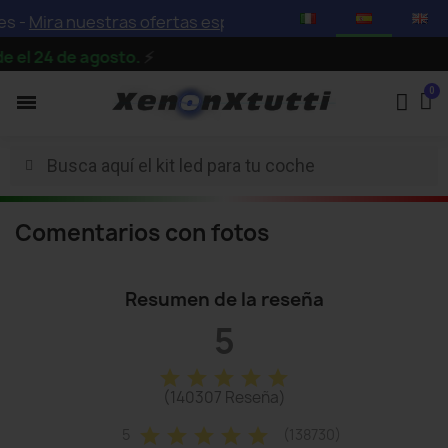
s -
Mira nuestras ofertas especiales con descuentos de ha
el 24 de agosto.
⚡
Comentarios con fotos
Resumen de la reseña
5
star
star
star
star
star
(140307 Reseña)
star
star
star
star
star
5
(138730)