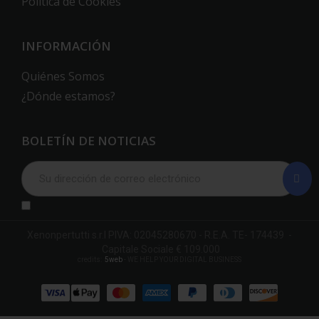
Política de Cookies
INFORMACIÓN
Quiénes Somos
¿Dónde estamos?
BOLETÍN DE NOTICIAS
Xenonpertutti s.r.l PIVA: 02045280670 - R.E.A. TE- 174439 -
Capitale Sociale € 109.000
credits:
5web
- WE HELP YOUR DIGITAL BUSINESS