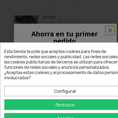
Grade
star
star
star
star
star_border
Scots
Ahorra en tu primer
01/08/2026
Helpful
pedido
Works ok
¡5% PARA TI!
Esta tienda te pide que aceptes cookies para fines de
rendimiento, redes sociales y publicidad. Las redes sociales
thumb_up
Recommended
las cookies publicitarias de terceros se utilizan para ofrecer
to buy:
Yes
Introduce tu correo electrónico aquí abajo
funciones de redes sociales y anuncios personalizados.
para recibir un
5% DE DESCUENTO
en tu
¿Aceptas estas cookies y el procesamiento de datos person
primer pedido.
involucrados?
Nome
Configurar
NUESTRA EMPRESA
Rechazar
Email
Via Nazionale, 7 (Piane S.Atto)