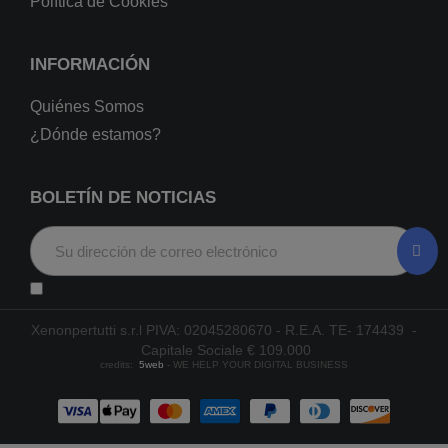
Política de Cookies
INFORMACIÓN
Quiénes Somos
¿Dónde estamos?
BOLETÍN DE NOTICIAS
Xenonpertutti s.r.l PIVA: 02045280670 - R.E.A. TE- 174439 -
Capitale Sociale € 109.000
credits:
5web
- WE HELP YOUR DIGITAL BUSINESS