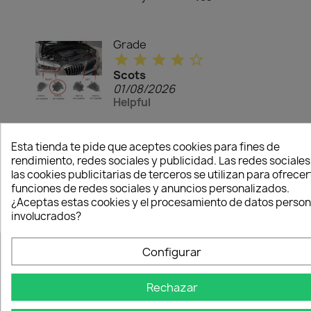
Grade
star
star
star
star
star_border
Scots
01/08/2026
Helpful
Works ok
Esta tienda te pide que aceptes cookies para fines de
thumb_up
Recommended
rendimiento, redes sociales y publicidad. Las redes sociales
to buy:
Yes
las cookies publicitarias de terceros se utilizan para ofrecer
funciones de redes sociales y anuncios personalizados.
¿Aceptas estas cookies y el procesamiento de datos person
involucrados?
Configurar
NUESTRA EMPRESA
Rechazar
Via Nazionale, 7 (Piane S.Atto)