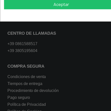
Aceptar
64100 Teramo
+39 0861588517
info@xenonpertutti.com
CENTRO DE LLAMADAS
+39 0861588517
+39 3805195604
COMPRA SEGURA
Condiciones de venta
Tiempos de entrega
Procedimiento de devolución
Pago seguro
Política de Privacidad