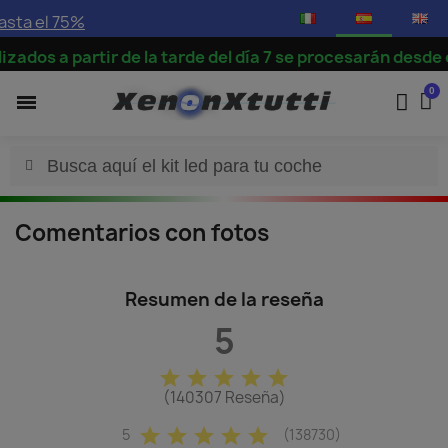
sta el 75%
 a partir de la tarde del día 7 se procesarán desde el
Comentarios con fotos
Resumen de la reseña
5
star
star
star
star
star
(140307 Reseña)
star
star
star
star
star
5
(138730)