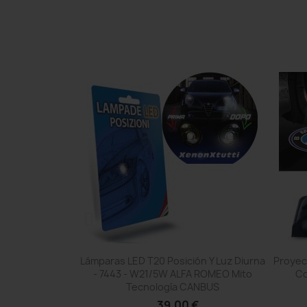
pida
Vista rápida

Moto Scooter
Lámparas LED T20 Posición Y Luz Diurna
Proyec
a 6000k
- 7443 - W21/5W ALFA ROMEO Mito
Co
Tecnología CANBUS
€
39,00 €
Comentarios