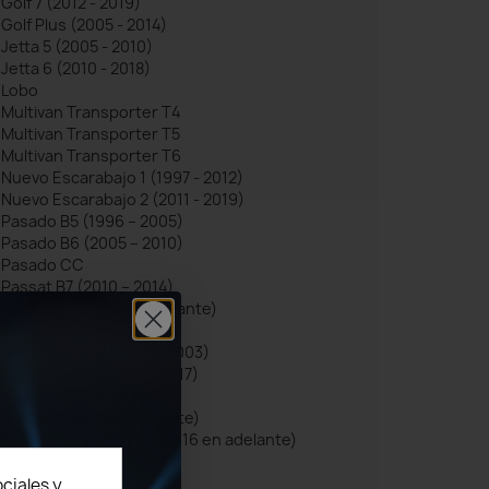
Golf 7 (2012 - 2019)
Golf Plus (2005 - 2014)
Jetta 5 (2005 - 2010)
Jetta 6 (2010 - 2018)
Lobo
Multivan Transporter T4
Multivan Transporter T5
Multivan Transporter T6
Nuevo Escarabajo 1 (1997 - 2012)
Nuevo Escarabajo 2 (2011 - 2019)
Pasado B5 (1996 – 2005)
Pasado B6 (2005 – 2010)
Pasado CC
Passat B7 (2010 – 2014)
Passat B8 (2014 en adelante)
Permuta
Polo 6N1 / 6N2 (1994 - 2003)
Polo 6R / 6C1 (2009 - 2017)
Polo 9N (2001 - 2009)
Polo OI1 (2017 en adelante)
Restyling del Golf 7.5 (2016 en adelante)
Sharan 7M (1995 - 2010)
Sharan 7N (2010 - 2020)
ciales y