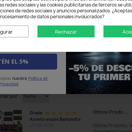
as redes sociales y las cookies publicitarias de terceros se util
mer pedido.
nciones de redes sociales y anuncios personalizados. ¿Aceptas
 procesamiento de datos personales involucrados?
igurar
Rechazar
Ace
ÉN EL 5%
aceptas
nuestra
Política de
Privacidad
nar por
Ottimo Prodo...
star
star
star
star
star
Grade
Aurelio orazio Bartolotta
20/06/2018
Ottimo Prodotto. 
Assistenza fantast