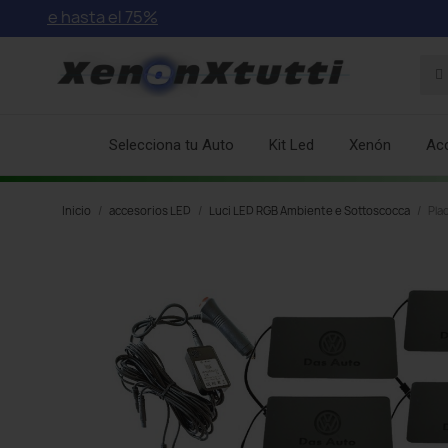
 hasta el 75%
Selecciona tu Auto
Kit Led
Xenón
Ac
Inicio
accesorios LED
Luci LED RGB Ambiente e Sottoscocca
Pla