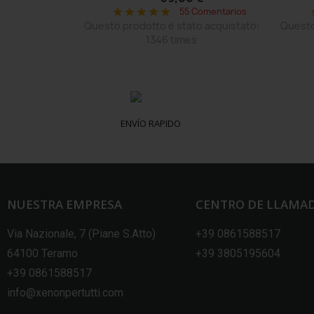
o acquistato:
55 Comentarios
star
star
star
star
star
s
Questo prodotto è stato acquistato:
Questo
1346 times
ENVÍO RAPIDO
NUESTRA EMPRESA
CENTRO DE LLAMA
Via Nazionale, 7 (Piane S.Atto)
+39 0861588517
64100 Teramo
+39 3805195604
+39 0861588517
info@xenonpertutti.com