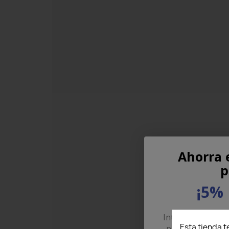
Ahorra 
p
¡5% 
Introduce tu corr
Esta tienda t
para recibir un