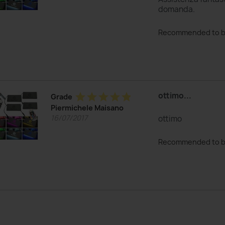
domanda.
Recommended to b
ottimo...
star
star
star
star
star
Grade
Piermichele Maisano
16/07/2017
ottimo
Recommended to b