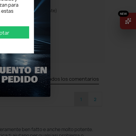
Tiguan I (2007 - 2018)
izan para
Tiguan II (2016 en adelante)
 estas
Touareg 7L (2002 - 2013)
Touareg 7P (2010 - 2018)
Touran 5T1 (2015 - 2020)
ptar
Touran V1 (2003-2010)
Touran V2 (2003 - 2010)
Touran V3 (2010 - 2015)
Zorro
Todos los comentarios
1
2
Veramente ben fatto e anche molto potente.
ica ti aiutano per qualsiasi problema o