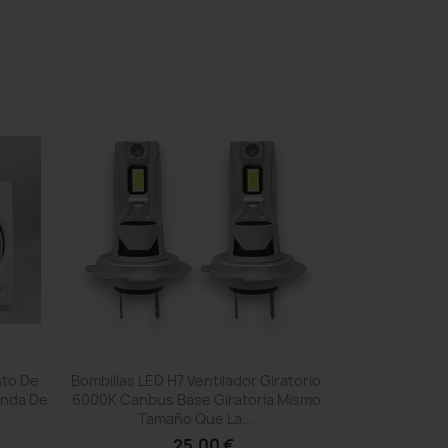
Vista rápida

to De
Bombillas LED H7 Ventilador Giratorio
anda De
6000K Canbus Base Giratoria Mismo
Tamaño Que La...
25,00 €