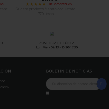
ios
18 Comentarios
star
star
star
star
star
tato:
Questo prodotto è stato acquistato:
770 times
DO
ASISTENCIA TELEFÓNICA
Lun. Vie. - 09/13 - 15.30/17.30
ACIÓN
BOLETÍN DE NOTICIAS
mos
amos?