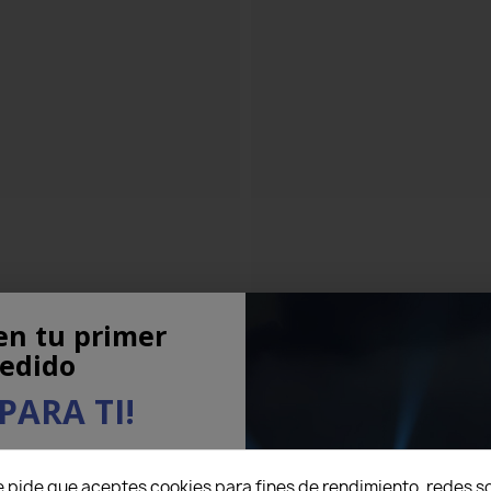
en tu primer
edido
PARA TI!
eo electrónico aquí abajo
e pide que aceptes cookies para fines de rendimiento, redes so
5% DE DESCUENTO
en tu