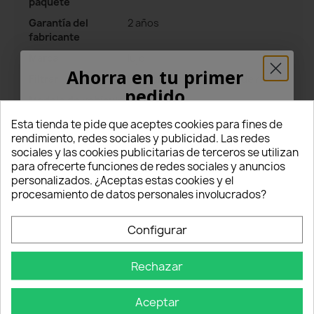
paquete
Garantía del
2 años
fabricante
Marca
lujo
Ahorra en tu primer
Filtrar
EMC antiinterferencias de radio
pedido
Modelo de vehículo
500X
¡5% PARA TI!
Esta tienda te pide que aceptes cookies para fines de
rendimiento, redes sociales y publicidad. Las redes
sociales y las cookies publicitarias de terceros se utilizan
Comentarios
Introduce tu correo electrónico aquí abajo
Todos los comentarios
para ofrecerte funciones de redes sociales y anuncios
para recibir un
5% DE DESCUENTO
en tu
personalizados. ¿Aceptas estas cookies y el
primer pedido.
procesamiento de datos personales involucrados?
Valoraciones
Nome
Configurar
5
Rechazar
Email
star
star
star
star
star
(22 Comentarios)
Aceptar
Seleccionar filtro