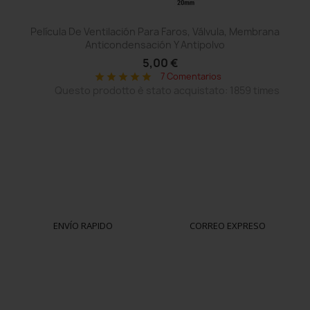
Película De Ventilación Para Faros, Válvula, Membrana
Anticondensación Y Antipolvo
5,00 €
7 Comentarios
star
star
star
star
star
Questo prodotto è stato acquistato: 1859 times
ENVÍO RAPIDO
CORREO EXPRESO