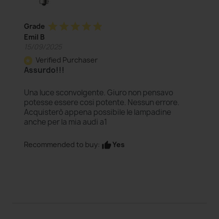
star
star
star
star
star
Grade
Emil B
15/09/2025
Verified Purchaser
star
Assurdo!!!
Una luce sconvolgente. Giuro non pensavo
potesse essere cosi potente. Nessun errore.
Acquisterò appena possibile le lampadine
anche per la mia audi a1
Yes
Recommended to buy:
thumb_up