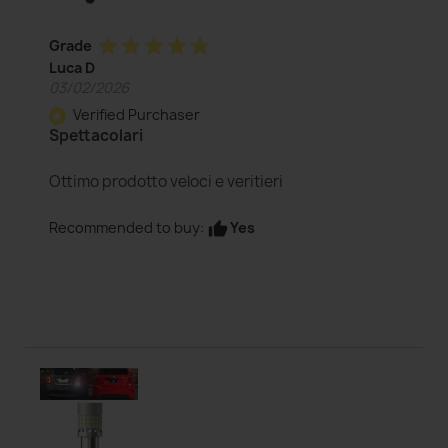
star
star
star
star
star
Grade
Luca D
03/02/2026
Verified Purchaser
star
Spettacolari
Ottimo prodotto veloci e veritieri
Yes
Recommended to buy:
thumb_up