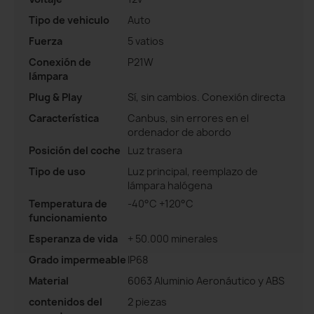
Tipo de vehiculo
Auto
Fuerza
5 vatios
Conexión de
P21W
lámpara
Plug & Play
Sí, sin cambios. Conexión directa
Característica
Canbus, sin errores en el
ordenador de abordo
Posición del coche
Luz trasera
Tipo de uso
Luz principal, reemplazo de
lámpara halógena
Temperatura de
-40°C +120°C
funcionamiento
Esperanza de vida
+ 50.000 minerales
Grado impermeable
IP68
Material
6063 Aluminio Aeronáutico y ABS
contenidos del
2 piezas