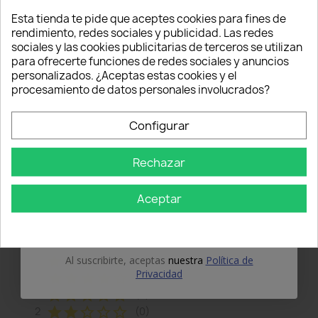
¡5% PARA TI!
Esta tienda te pide que aceptes cookies para fines de
Modelo de vehículo
Mustang VI (2014 en adelante)
rendimiento, redes sociales y publicidad. Las redes
sociales y las cookies publicitarias de terceros se utilizan
Introduce tu correo electrónico aquí abajo
para ofrecerte funciones de redes sociales y anuncios
para recibir un
5% DE DESCUENTO
en tu
personalizados. ¿Aceptas estas cookies y el
Comentarios
Todos los comentarios
primer pedido.
procesamiento de datos personales involucrados?
Nome
Configurar
Valoraciones
5
Rechazar
Email
star
star
star
star
star
Aceptar
(10 Comentarios)
OBTÉN EL 5%
Seleccionar filtro
star
star
star
star
star
5
(10)
Al suscribirte, aceptas
nuestra
Política de
Privacidad
star
star
star
star
star_border
4
(0)
star
star
star
star_border
star_border
3
(0)
star
star
star_border
star_border
star_border
2
(0)