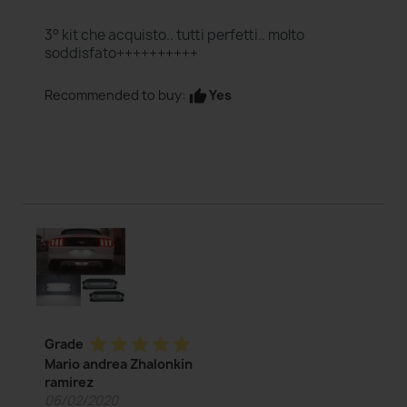
3° kit che acquisto.. tutti perfetti.. molto
soddisfato++++++++++
Yes
Recommended to buy:
thumb_up
star
star
star
star
star
Grade
Mario andrea Zhalonkin
ramirez
06/02/2020