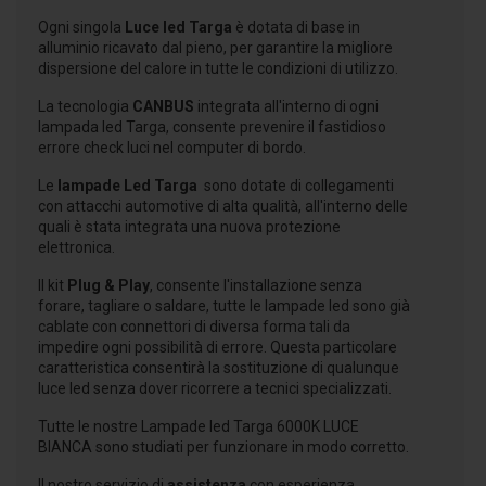
Ogni singola
Luce led Targa
è dotata di base in
alluminio ricavato dal pieno, per garantire la migliore
dispersione del calore in tutte le condizioni di utilizzo.
La tecnologia
CANBUS
integrata all'interno di ogni
lampada led Targa, consente prevenire il fastidioso
errore check luci nel computer di bordo.
Le
lampade Led Targa
sono dotate di collegamenti
con attacchi automotive di alta qualità, all'interno delle
quali è stata integrata una nuova protezione
elettronica.
Il kit
Plug & Play
, consente l'installazione senza
forare, tagliare o saldare, tutte le lampade led sono già
cablate con connettori di diversa forma tali da
impedire ogni possibilità di errore. Questa particolare
caratteristica consentirà la sostituzione di qualunque
luce led senza dover ricorrere a tecnici specializzati.
Tutte le nostre Lampade led Targa 6000K LUCE
BIANCA sono studiati per funzionare in modo corretto.
Il nostro servizio di
assistenza
con esperienza