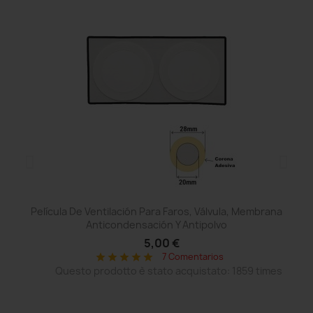
Película De Ventilación Para Faros, Válvula, Membrana
Anticondensación Y Antipolvo
5,00 €
7 Comentarios
star
star
star
star
star
Questo prodotto è stato acquistato: 1859 times